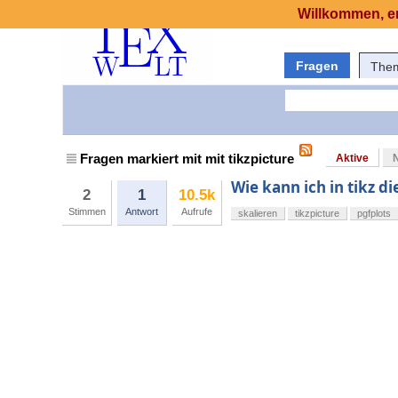
Willkommen, er
Fragen
The
Fragen markiert mit mit tikzpicture
Aktive
Wie kann ich in tikz d
2
1
10.5k
Stimmen
Antwort
Aufrufe
skalieren
tikzpicture
pgfplots