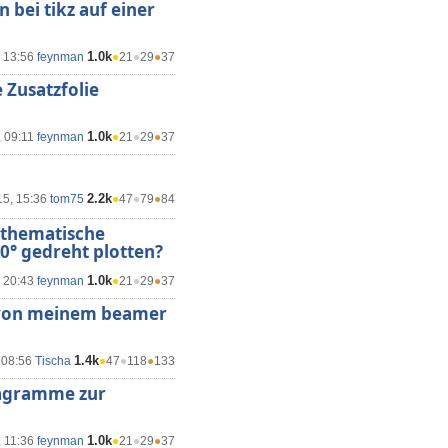
 bei tikz auf einer
1.0k
, 13:56
feynman
●
21
●
29
●
37
 Zusatzfolie
1.0k
, 09:11
feynman
●
21
●
29
●
37
2.2k
15, 15:36
tom75
●
47
●
79
●
84
mathematische
0° gedreht plotten?
1.0k
, 20:43
feynman
●
21
●
29
●
37
n von meinem beamer
1.4k
 08:56
Tischa
●
47
●
118
●
133
Diagramme zur
1.0k
, 11:36
feynman
●
21
●
29
●
37