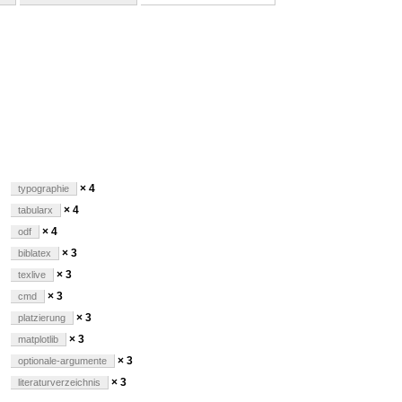
× 4
typographie
× 4
tabularx
× 4
odf
× 3
biblatex
× 3
texlive
× 3
cmd
× 3
platzierung
× 3
matplotlib
× 3
optionale-argumente
× 3
literaturverzeichnis