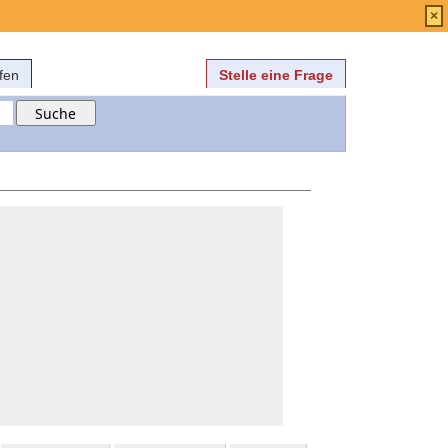
Anmelden
über
FAQ
×
fen
Stelle eine Frage