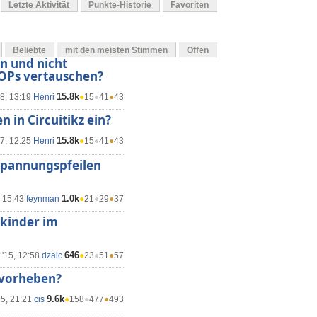
Letzte Aktivität
Punkte-Historie
Favoriten
Beliebte
mit den meisten Stimmen
Offen
en und nicht
 OPs vertauschen?
15.8k
18, 13:19
Henri
●
15
●
41
●
43
n in Circuitikz ein?
15.8k
7, 12:25
Henri
●
15
●
41
●
43
 Spannungspfeilen
1.0k
, 15:43
feynman
●
21
●
29
●
37
kinder im
646
 '15, 12:58
dzaic
●
23
●
51
●
57
rvorheben?
9.6k
15, 21:21
cis
●
158
●
477
●
493