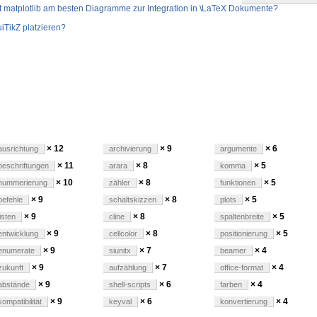
mit matplotlib am besten Diagramme zur Integration in \LaTeX Dokumente?
uiTikZ platzieren?
gen
× 12
× 9
× 6
ausrichtung
archivierung
argumente
× 11
× 8
× 5
beschriftungen
arara
komma
× 10
× 8
× 5
nummerierung
zähler
funktionen
× 9
× 8
× 5
befehle
schaltskizzen
plots
× 9
× 8
× 5
listen
cline
spaltenbreite
× 9
× 8
× 5
entwicklung
cellcolor
positionierung
× 9
× 7
× 4
enumerate
siunitx
beamer
× 9
× 7
× 4
zukunft
aufzählung
office-format
× 9
× 6
× 4
abstände
shell-scripts
farben
× 9
× 6
× 4
kompatibilität
keyval
konvertierung