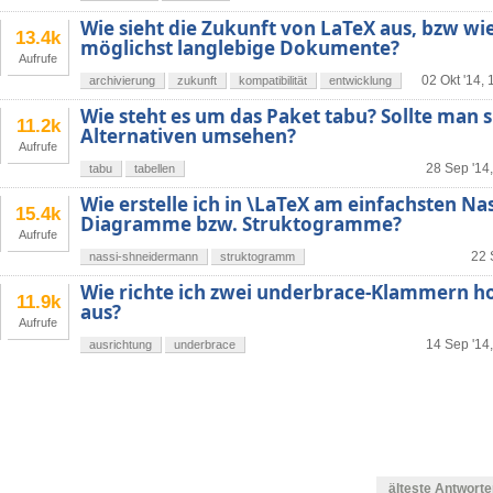
Wie sieht die Zukunft von LaTeX aus, bzw wie 
13.4k
möglichst langlebige Dokumente?
Aufrufe
02 Okt '14, 
archivierung
zukunft
kompatibilität
entwicklung
Wie steht es um das Paket tabu? Sollte man 
11.2k
Alternativen umsehen?
Aufrufe
28 Sep '14
tabu
tabellen
Wie erstelle ich in \LaTeX am einfachsten N
15.4k
Diagramme bzw. Struktogramme?
Aufrufe
22 
nassi-shneidermann
struktogramm
Wie richte ich zwei underbrace-Klammern h
11.9k
aus?
Aufrufe
14 Sep '14
ausrichtung
underbrace
älteste Antwort