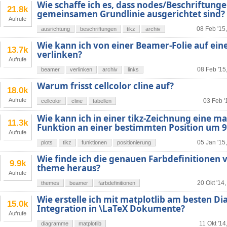
Wie schaffe ich es, dass nodes/Beschriftungen
21.8k
gemeinsamen Grundlinie ausgerichtet sind?
Aufrufe
08 Feb '15
ausrichtung
beschriftungen
tikz
archiv
Wie kann ich von einer Beamer-Folie auf eine
13.7k
verlinken?
Aufrufe
08 Feb '15
beamer
verlinken
archiv
links
Warum frisst cellcolor cline auf?
18.0k
Aufrufe
03 Feb '
cellcolor
cline
tabellen
Wie kann ich in einer tikz-Zeichnung eine 
11.3k
Funktion an einer bestimmten Position um 9
Aufrufe
05 Jan '15
plots
tikz
funktionen
positionierung
Wie finde ich die genauen Farbdefinitione
9.9k
theme heraus?
Aufrufe
20 Okt '14,
themes
beamer
farbdefinitionen
Wie erstelle ich mit matplotlib am besten 
15.0k
Integration in \LaTeX Dokumente?
Aufrufe
11 Okt '14
diagramme
matplotlib