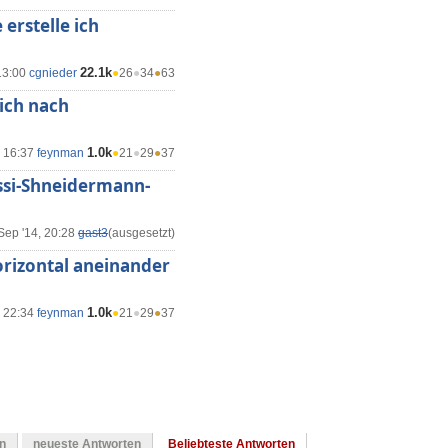
erstelle ich
22.1k
13:00
cgnieder
●
26
●
34
●
63
sich nach
1.0k
, 16:37
feynman
●
21
●
29
●
37
assi-Shneidermann-
Sep '14, 20:28
gast3
(ausgesetzt)
orizontal aneinander
1.0k
, 22:34
feynman
●
21
●
29
●
37
en
neueste Antworten
Beliebteste Antworten