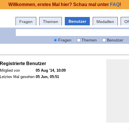
Willkommen, erstes Mal hier? Schau mal unter
FAQ
!
Benutzer
Fragen
Themen
Medaillen
Of
Fragen
Themen
Benutzer
Registrierte Benutzer
Mitglied von
05 Aug '14, 10:09
Letztes Mal gesehen
05 Jun, 05:51