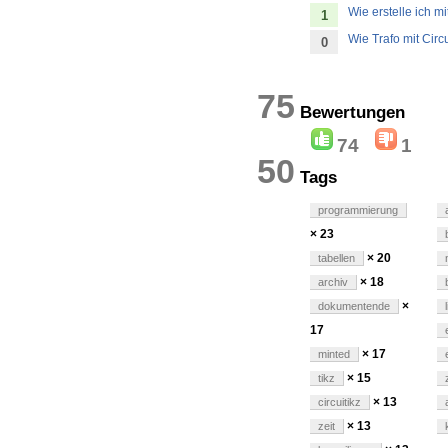
Wie erstelle ich 
1
Wie Trafo mit Circ
0
75
Bewertun
74
1
50
Tags
programmierung
× 23
× 20
tabellen
× 18
archiv
×
dokumentende
17
× 17
minted
× 15
tikz
× 13
circuitikz
× 13
zeit