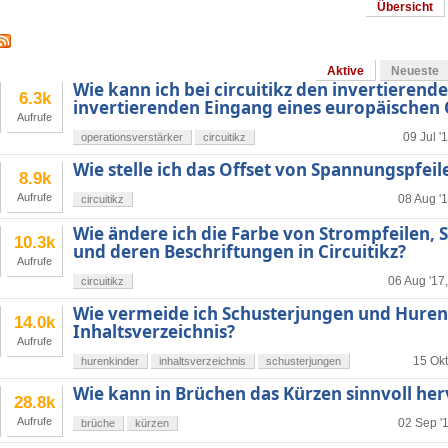
Übersicht
Aktive
Neueste
Wie kann ich bei circuitikz den invertierend
6.3k
invertierenden Eingang eines europäischen
Aufrufe
09 Jul '
operationsverstärker
circuitikz
Wie stelle ich das Offset von Spannungspfeile
8.9k
Aufrufe
08 Aug '1
circuitikz
Wie ändere ich die Farbe von Strompfeilen,
10.3k
und deren Beschriftungen in Circuitikz?
Aufrufe
06 Aug '17
circuitikz
Wie vermeide ich Schusterjungen und Huren
14.0k
Inhaltsverzeichnis?
Aufrufe
15 Okt
hurenkinder
inhaltsverzeichnis
schusterjungen
Wie kann in Brüchen das Kürzen sinnvoll he
28.8k
Aufrufe
02 Sep '
brüche
kürzen