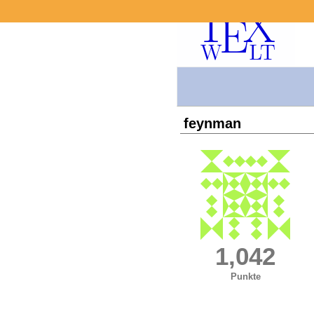
feynman
1,042
Punkte