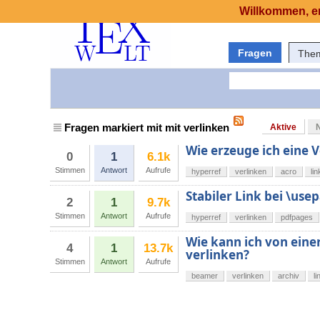
Willkommen, er
Fragen
The
Fragen markiert mit mit verlinken
Aktive
Wie erzeuge ich eine 
0
1
6.1k
Stimmen
Antwort
Aufrufe
hyperref
verlinken
acro
li
Stabiler Link bei \use
2
1
9.7k
Stimmen
Antwort
Aufrufe
hyperref
verlinken
pdfpages
Wie kann ich von einer
4
1
13.7k
verlinken?
Stimmen
Antwort
Aufrufe
beamer
verlinken
archiv
li