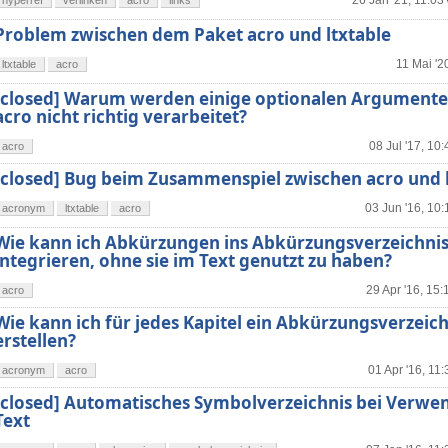
26 Jan '21, 11:03
hyperref
verlinken
acro
links
Problem zwischen dem Paket acro und ltxtable
11 Mai '2
ltxtable
acro
[closed] Warum werden einige optionalen Argumente
acro nicht richtig verarbeitet?
08 Jul '17, 10:
acro
[closed] Bug beim Zusammenspiel zwischen acro und l
03 Jun '16, 10:
acronym
ltxtable
acro
Wie kann ich Abkürzungen ins Abkürzungsverzeichni
integrieren, ohne sie im Text genutzt zu haben?
29 Apr '16, 15:
acro
Wie kann ich für jedes Kapitel ein Abkürzungsverzeich
erstellen?
01 Apr '16, 11:
acronym
acro
[closed] Automatisches Symbolverzeichnis bei Verw
Text