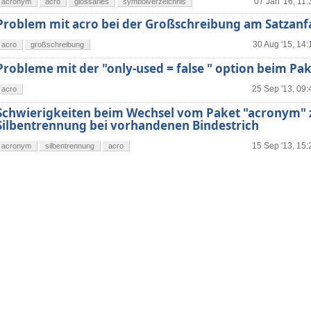
07 Jan '16, 11:
acronym
acro
glossaries
symbolverzeichnis
Problem mit acro bei der Großschreibung am Satzan
30 Aug '15, 14:
acro
großschreibung
Probleme mit der "only-used = false " option beim Pak
25 Sep '13, 09:
acro
Schwierigkeiten beim Wechsel vom Paket "acronym" z
Silbentrennung bei vorhandenen Bindestrich
15 Sep '13, 15:
acronym
silbentrennung
acro