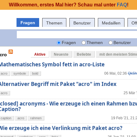
Willkommen, erstes Mal hier? Schau mal unter
FAQ
!
Fragen
Themen
Benutzer
Medaillen
Of
Fragen
Themen
Benutzer
acro
Aktive
Neueste
Beliebte
mit den meisten Sti
Mathematisches Symbol fett in acro-Liste
06 Mai, 02:36
QkSh
acro
symbole
bold
Alternativer Begriff mit Paket "acro" im Index
25 Mär 
acro
[closed] acronyms - Wie erzeuge ich einen Rahmen bzw
Caption?
19 Feb '21, 21:
caption
acro
rahmen
Wie erzeuge ich eine Verlinkung mit Paket acro?