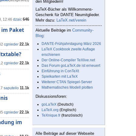
gast3
(ausgesetzt)
den Mitgliedern!
LaTeX-Bücher als Willkommens-
Geschenk für DANTE Neumitglieder.
646
0, 12:46
dzaic
Mehr dazu:
LaTeX.net/verein
 im Paket
Aktuelle Beiträge im
Community-
Blog
:
DANTE-Frühjahrstagung März 2026
22.1k
42
cgnieder
LaTeX Cookbook zweite Auflage
txtable?
erschienen
Der Online-Compiler TeXlive.net
22.1k
12
cgnieder
Das Forum goLaTeX.de ist erneuert
Einführung in ConTeXt
s
Spielkarten mit LaTeX
Weiterer CTAN Spiegel-Server
Mathematisches Modell plotten
11.1k
17
saputello
Diskussionsforen:
nis
goLaTeX
(Deutsch)
LaTeX.org
(Englisch)
22.1k
35
cgnieder
TeXnique.fr
(französisch)
endung im
Alle Beiträge auf dieser Webseite