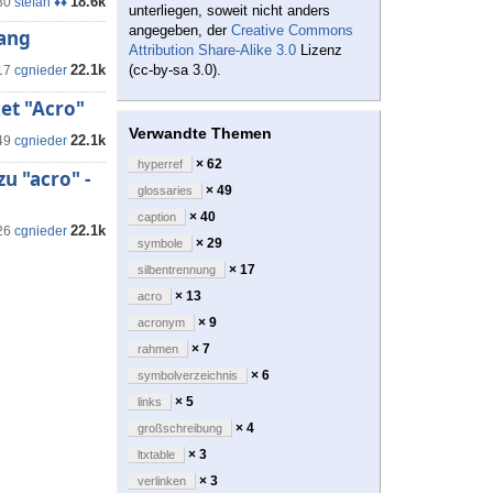
18.6k
30
stefan ♦♦
unterliegen, soweit nicht anders
angegeben, der
Creative Commons
fang
Attribution Share-Alike 3.0
Lizenz
22.1k
(cc-by-sa 3.0).
17
cgnieder
et "Acro"
Verwandte Themen
22.1k
49
cgnieder
× 62
hyperref
u "acro" -
× 49
glossaries
× 40
caption
22.1k
26
cgnieder
× 29
symbole
× 17
silbentrennung
× 13
acro
× 9
acronym
× 7
rahmen
× 6
symbolverzeichnis
× 5
links
× 4
großschreibung
× 3
ltxtable
× 3
verlinken