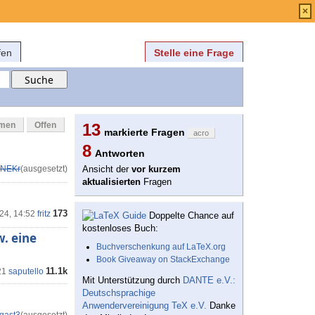
Anmelden
über
FAQ
×
fen
Stelle eine Frage
mmen
Offen
13
markierte Fragen
acro
8
Antworten
NEKr
(ausgesetzt)
Ansicht der
vor kurzem
aktualisierten
Fragen
173
'24, 14:52
fritz
Doppelte Chance auf
kostenloses Buch:
. eine
Buchverschenkung auf LaTeX.org
Book Giveaway on StackExchange
11.1k
21
saputello
Mit Unterstützung durch
DANTE e.V.:
Deutschsprachige
Anwendervereinigung TeX e.V.
Danke