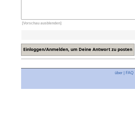
[Vorschau ausblenden]
über
|
FAQ