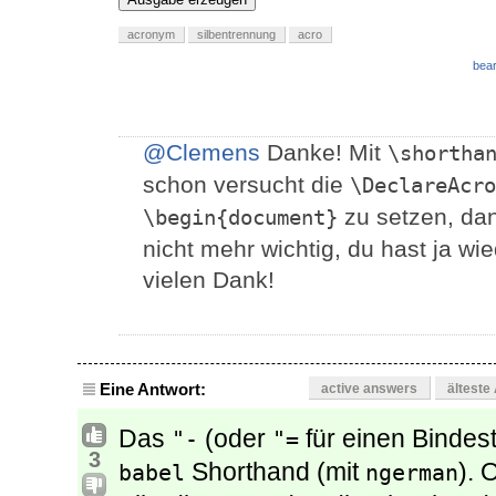
acronym
silbentrennung
acro
bear
@Clemens
Danke! Mit
\shortha
schon versucht die
\DeclareAcro
zu setzen, dann
\begin{document}
nicht mehr wichtig, du hast ja w
vielen Dank!
Eine Antwort:
active answers
älteste
Das
(oder
für einen Bindest
"-
"=
3
Shorthand (mit
).
babel
ngerman