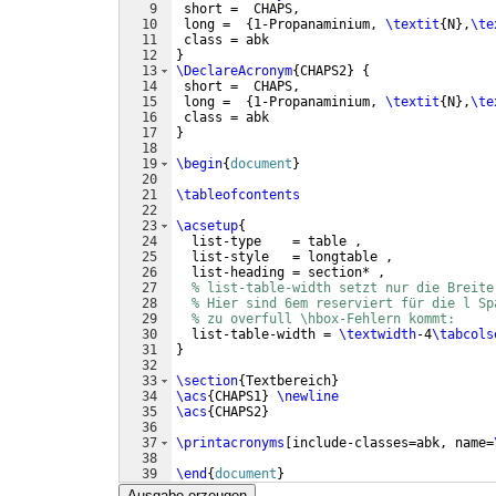
9
 short =  CHAPS,
10
 long =  
{
1-Propanaminium, 
\textit
{
N
}
,
\te
11
 class = abk
12
}
13
\DeclareAcronym
{
CHAPS2
}
{
14
 short =  CHAPS,
15
 long =  
{
1-Propanaminium, 
\textit
{
N
}
,
\te
16
 class = abk
17
}
18
19
\begin
{
document
}
20
21
\tableofcontents
22
23
\acsetup
{
24
  list-type    = table ,
25
  list-style   = longtable ,
26
  list-heading = section* ,
27
% list-table-width setzt nur die Breite
28
% Hier sind 6em reserviert für die l Sp
29
% zu overfull \hbox-Fehlern kommt:
30
  list-table-width = 
\textwidth
-4
\tabcols
31
}
32
33
\section
{
Textbereich
}
34
\acs
{
CHAPS1
}
\newline
35
\acs
{
CHAPS2
}
36
37
\printacronyms
[
include-classes=abk, name=
38
39
\end
{
document
}
Ausgabe erzeugen