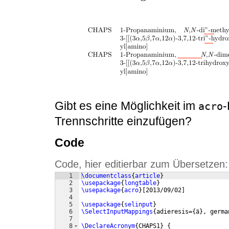
Gibt es eine Möglichkeit im
-
acro
Trennschritte einzufügen?
Code
Code, hier editierbar zum Übersetzen:
1
\documentclass
{
article
}
2
\usepackage
{
longtable
}
3
\usepackage
{
acro
}
[
2013/09/02
]
4
5
\usepackage
{
selinput
}
6
\SelectInputMappings
{
adieresis=
{
ä
}
, germa
7
8
\DeclareAcronym
{
CHAPS1
}
{