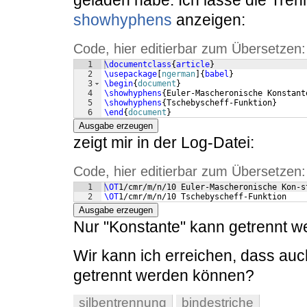
geladen habe. Ich lasse die Tren
showhyphens
anzeigen:
Code, hier editierbar zum Übersetzen:
1
\documentclass
{
article
}
2
\usepackage
[
ngerman
]
{
babel
}
3
\begin
{
document
}
4
\showhyphens
{
Euler-Mascheronische Konstant
5
\showhyphens
{
Tschebyscheff-Funktion
}
6
\end
{
document
}
Ausgabe erzeugen
zeigt mir in der Log-Datei:
Code, hier editierbar zum Übersetzen:
1
\OT
1/cmr/m/n/10 Euler-Mascheronische Kon-s
2
\OT
1/cmr/m/n/10 Tschebyscheff-Funktion
Ausgabe erzeugen
Nur "Konstante" kann getrennt w
Wir kann ich erreichen, dass a
getrennt werden können?
silbentrennung
bindestriche