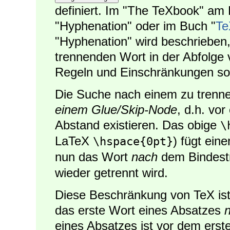
definiert. Im "The TeXbook" a
"Hyphenation" oder im Buch "
Te
"Hyphenation" wird beschrieben
trennenden Wort in der Abfolge
Regeln und Einschränkungen son
Die Suche nach einem zu trenn
einem Glue/Skip-Node
, d.h. vo
Abstand existieren. Das obige
\
LaTeX
) fügt ein
\hspace{0pt}
nun das Wort
nach
dem Bindestr
wieder getrennt wird.
Diese Beschränkung von TeX ist
das erste Wort eines Absatzes
n
eines Absatzes ist vor dem erste