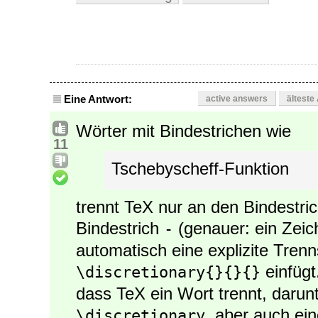
Eine Antwort:
active answers
älteste
Wörter mit Bindestrichen wie
11
Tschebyscheff-Funktion
trennt TeX nur an den Bindestric
Bindestrich
(genauer: ein Zei
-
automatisch eine explizite Trenn
einfügt
\discretionary{}{}{}
dass TeX ein Wort trennt, daru
, aber auch ei
\discretionary