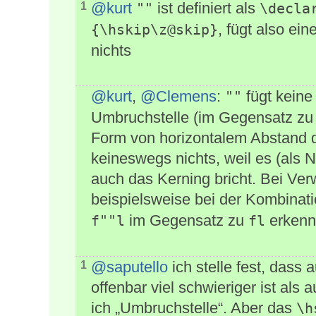
@kurt
ist definiert als
1
""
\decla
, fügt also ein
{\hskip\z@skip}
nichts
@kurt
,
@Clemens
:
fügt keine
""
Umbruchstelle (im Gegensatz zu T
Form von horizontalem Abstand d
keineswegs nichts, weil es (als 
auch das Kerning bricht. Bei V
beispielsweise bei der Kombinat
im Gegensatz zu
erkenn
f""l
fl
@saputello
ich stelle fest, dass 
1
offenbar viel schwieriger ist als a
ich „Umbruchstelle“. Aber das
\h