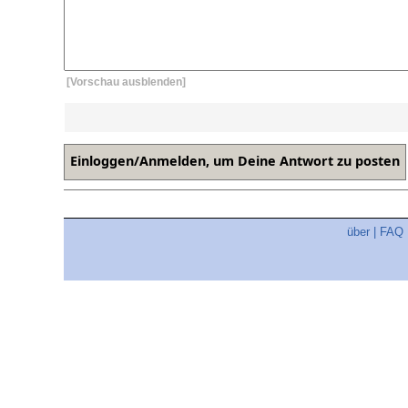
[Vorschau ausblenden]
über
|
FAQ