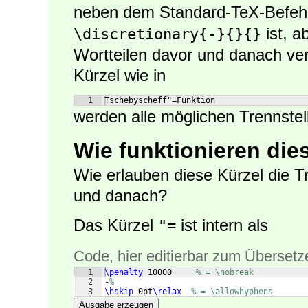
neben dem Standard-TeX-Befeh
ist, a
\discretionary{-}{}{}
Wortteilen davor und danach ve
Kürzel wie in
1
Tschebyscheff"=Funktion
werden alle möglichen Trennstel
Wie funktionieren die
Wie erlauben diese Kürzel die T
und danach?
Das Kürzel
ist intern als
"=
Code, hier editierbar zum Übersetz
1
\penalty
 10000     
% = \nobreak
2
-
%
3
\hskip
 0pt
\relax
% = \allowhyphens
Ausgabe erzeugen