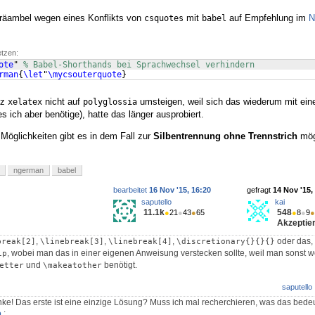
 Präambel wegen eines Konflikts von
mit
auf Empfehlung im
N
csquotes
babel
etzen:
ote
" 
% Babel-Shorthands bei Sprachwechsel verhindern
rman
{
\let
"
\mycsouterquote
}
tz
nicht auf
umsteigen, weil sich das wiederum mit ei
xelatex
polyglossia
es ich aber benötige), hatte das länger ausprobiert.
Möglichkeiten gibt es in dem Fall zur
Silbentrennung ohne Trennstrich
mög
ngerman
babel
bearbeitet
16 Nov '15, 16:20
gefragt
14 Nov '15,
saputello
kai
11.1k
548
●
21
●
43
●
65
●
8
●
9
●
Akzeptier
,
,
,
oder das,
break[2]
\linebreak[3]
\linebreak[4]
\discretionary{}{}{}
, wobei man das in einer eigenen Anweisung verstecken sollte, weil man sonst
ip
und
benötigt.
etter
\makeatother
saputello
nke! Das erste ist eine einzige Lösung? Muss ich mal recherchieren, was das bedeu
o
: