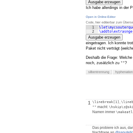
Ausgabe erzeugen
Ich habe allerdings in der
Open in Online-Editor
Code, hier editierbar zum Übers
1
\let\mycsouterqu
2
\addto\extrasnge
Ausgabe erzeugen
eingetragen. Ich konnte tro
Paket nicht verträgt (welch
Deshalb die Frage: Welche 
noch, zusätzlich zu
?
""
silbentrennung
hyphenation
,
\linebreak[1]
\line
1
macht:
""
\hskip\z@sk
Namen immer
\makeatl
Das probiere ich aus, da
Nachfrage an
@saputell