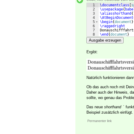
1
\documentclass
[
s
2
\usepackage
{
babe
3
\aliasshorthand
{
4
\AtBeginDocument
5
\begin
{
document
}
6
\raggedright
7
Donauschifffahrt
8
\end
{
document
}
Ausgabe erzeugen
Ergibt:
Natürlich funktionieren dan
Ob das auch noch mit Dein
Daher auch der Hinweis, da
sollte, wo genau das Proble
Das neue
shorthand
funkt
´
Beispiel zusätzlich einfügt.
Permanenter link