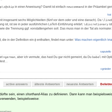
in einer Anweisung? Damit ist einfach
in der Präambel ge
p\z@skip
newcommand
kai
mit insgesamt sechs Möglichkeiten (fünf vor dem
oder
und eine danach). Da
\line
 ist, ist sie in jeder ausführlichen LaTeX-Einführung erklärt.
is
\discretionary
wie die Trennung ggf. vonstattengehen soll. Das muss man in der Tat als normaler
, die in der Definition ein
enthalten, findet man unter:
Was machen eigentlich \ma
@
saputello
ket
, aber ich vermute, das hast Du gar nicht gemeint, da Du
mit Opt
ngerman
babel
dest…
cgnieder
active answers
älteste Antworten
neueste Antworten
Beliebt
dürfte sein, einen
shorthand
-Alias zu definieren. Dann kann man beispielswe
 verwenden, beispielsweise:
ersetzen: