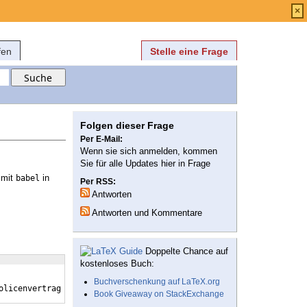
Anmelden
über
FAQ
×
fen
Stelle eine Frage
Folgen dieser Frage
Per E-Mail:
Wenn sie sich anmelden, kommen
Sie für alle Updates hier in Frage
 mit
in
babel
Per RSS:
Antworten
Antworten und Kommentare
Doppelte Chance auf
kostenloses Buch:
Buchverschenkung auf LaTeX.org
olicenvertrag
Book Giveaway on StackExchange