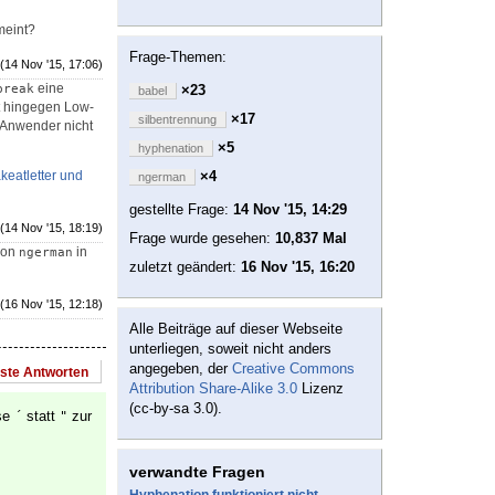
meint?
Frage-Themen:
(14 Nov '15, 17:06)
eine
break
×23
babel
t hingegen Low-
×17
silbentrennung
 Anwender nicht
×5
hyphenation
keatletter und
×4
ngerman
gestellte Frage:
14 Nov '15, 14:29
(14 Nov '15, 18:19)
Frage wurde gesehen:
10,837 Mal
ion
in
ngerman
zuletzt geändert:
16 Nov '15, 16:20
(16 Nov '15, 12:18)
Alle Beiträge auf dieser Webseite
unterliegen, soweit nicht anders
angegeben, der
Creative Commons
este Antworten
Attribution Share-Alike 3.0
Lizenz
(cc-by-sa 3.0).
ise
statt
zur
´
"
verwandte Fragen