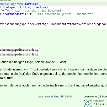
panish,ngerman
]
{
article
}
l,fontspec,xltxtra,libertine
}
"
}
{
´
}
% ´ wie " als shorthand behandeln
{
\shorthandoff
*
{
"
}}
% " als shorthand generell abschalten
sversicherungspolicenvertrag/´"Donauschifffahrtsversicherungspol
n auch die übrigen Dinge, beispielsweise
oder
.
´-
´~
er Umdefinierung von
funktioniert, kann ich nicht sagen, da mir dazu ein Bei
"
ss man nicht (nur) den Code angeben sollte, der problemlos funktioniert, son
m auftritt.
ioniert übrigens auch innerhalb oder nach einer
-Umgebung, d
otherlanguage
bearbeitet
14 Nov '15, 18:48
beantwortet
14 Nov 
saputello
11.1k
●
21