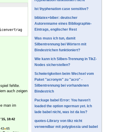
Hyphenation funktioniert nicht
Ist \hyphenation case sensitive?
biblatex+biber: deutscher
Autorenname eines Bibliographie-
Eintrags, englischer Rest
icenvertrag
Was muss ich tun, damit
Silbentrennung bei Wörtern mit
Bindestrichen funktioniert?
Wie kann ich Silben-Trennung in TikZ-
Nodes sicherstellen?
Schwierigkeiten beim Wechsel vom
Paket "acronym" zu "acro" -
spiel fehlte.
Silbentrennung bei vorhandenen
dern auch zeigen
Bindestrich
Package babel Error: You haven't
ie man im
loaded the option ngerman yet. Ich
lade babel nicht, was ist da los?
'15, 18:42
quotes-Library von tikz nicht
verwendbar mit polyglossia und babel
●
43
●
65