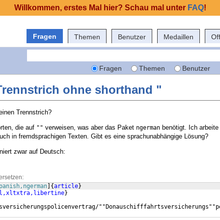
Willkommen, erstes Mal hier? Schau mal unter
FAQ
!
Fragen
Themen
Benutzer
Medaillen
Of
Fragen
Themen
Benutzer
rennstrich ohne shorthand "
einen Trennstrich?
rten, die auf
verweisen, was aber das Paket
benötigt. Ich arbeite
""
ngerman
auch in fremdsprachigen Texten. Gibt es eine sprachunabhängige Lösung?
oniert zwar auf Deutsch:
ersetzen:
panish,ngerman
]
{
article
}
l,xltxtra,libertine
}
sversicherungspolicenvertrag/""Donauschifffahrtsversicherungs""p