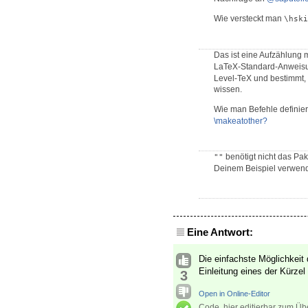
Wie versteckt man
\hski
Das ist eine Aufzählung 
LaTeX-Standard-Anweisung
Level-TeX und bestimmt, 
wissen.
Wie man Befehle definiert
\makeatother?
benötigt nicht das Pa
""
Deinem Beispiel verwen
Eine Antwort:
Die einfachste Möglichkeit 
Einleitung eines der Kürzel
3
Open in Online-Editor
Code, hier editierbar zum Üb