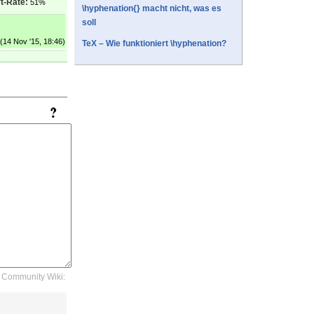
t-Rate:
51%
\hyphenation{} macht nicht, was es
soll
(14 Nov '15, 18:46)
TeX – Wie funktioniert \hyphenation?
Community Wiki: