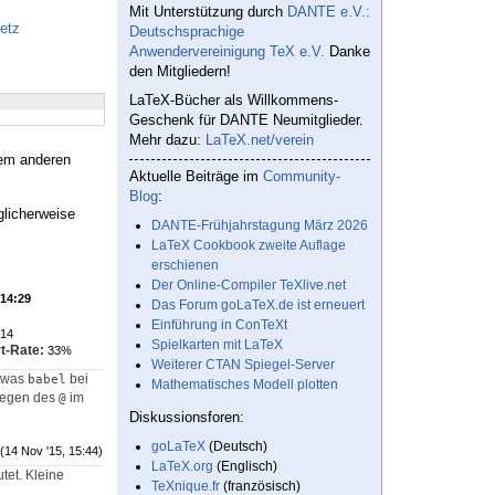
Mit Unterstützung durch
DANTE e.V.:
etz
Deutschsprachige
Anwendervereinigung TeX e.V.
Danke
den Mitgliedern!
LaTeX-Bücher als Willkommens-
Geschenk für DANTE Neumitglieder.
Mehr dazu:
LaTeX.net/verein
nem anderen
Aktuelle Beiträge im
Community-
Blog
:
licherweise
DANTE-Frühjahrstagung März 2026
LaTeX Cookbook zweite Auflage
erschienen
Der Online-Compiler TeXlive.net
 14:29
Das Forum goLaTeX.de ist erneuert
Einführung in ConTeXt
14
Spielkarten mit LaTeX
t-Rate:
33%
Weiterer CTAN Spiegel-Server
 was
bei
babel
Mathematisches Modell plotten
 wegen des
im
@
Diskussionsforen:
goLaTeX
(Deutsch)
(14 Nov '15, 15:44)
LaTeX.org
(Englisch)
tet. Kleine
TeXnique.fr
(französisch)