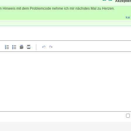
Akzeptier
Den Hinweis mit dem Problemcode nehme ich mir nächstes Mal zu Herzen.
kai