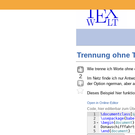
Trennung ohne T
Wie trenne ich Worte ohne 
2
Im Netz finde ich nur Antwo
der Option ngerman, aber 
Dieses Beispiel hier funkti
Open in Online-Editor
Code, hier editierbar zum Üb
1
\documentclass
[
s
2
\usepackage
{
babe
3
\begin
{
document
}
4
Donauschifffahrt
5
\end
{
document
}