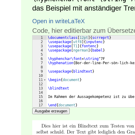
das Beispiel mit anständiger Tre
Open in writeLaTeX
Code, hier editierbar zum Übersetz
1
\documentclass
[
12pt
]
{
scrreprt
}
2
\usepackage
[
utf8
]
{
inputenc
}
3
\usepackage
[
T1
]
{
fontenc
}
4
\usepackage
[
ngerman
]
{
babel
}
5
6
\hyphenchar\font
=
\string
"7F
7
\hyphenation
{
Bor-der-line-Per-sön-lich-ke
8
9
\usepackage
{
blindtext
}
10
11
\begin
{
document
}
12
13
\blindtext
14
15
Im Rahmen der Aussagekompetenz ist zu übe
16
17
\end
{
document
}
Ausgabe erzeugen