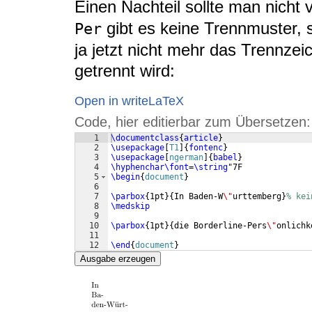
Einen Nachteil sollte man nicht 
gibt es keine Trennmuster, so
Per
ja jetzt nicht mehr das Trennze
getrennt wird:
Open in writeLaTeX
Code, hier editierbar zum Übersetzen:
1
\documentclass
{
article
}
2
\usepackage
[
T1
]
{
fontenc
}
3
\usepackage
[
ngerman
]
{
babel
}
4
\hyphenchar\font
=
\string
"7F
5
\begin
{
document
}
6
7
\parbox
{
1pt
}
{
In Baden-W
\"
urttemberg
}
% kei
8
\medskip
9
10
\parbox
{
1pt
}
{
die Borderline-Pers
\"
onlichk
11
12
\end
{
document
}
Ausgabe erzeugen