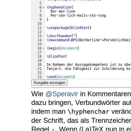
5
6
\hyphenation
{
7
  Bor-der-line
8
  Per-sön-lich-keits-stö-rung
9
}
10
11
\usepackage
{
blindtext
}
12
13
\shorthandon
{
"
}
14
\newcommand\BPS
{
Borderline"=Persönlichkei
15
16
\begin
{
document
}
17
18
\blindtext
19
20
Im Rahmen der Aussagekompetenz ist zu übe
21
Tanja~S. die Fähigkeit zur Schilderung ko
22
23
\end
{
document
}
Ausgabe erzeugen
Wie
@Speravir
in Kommentaren 
dazu bringen, Verbundwörter au
indem man
veränd
\hyphenchar
der Schrift, das als Trennzeiche
Regel
. Wenn (La)TeX nun in e
-