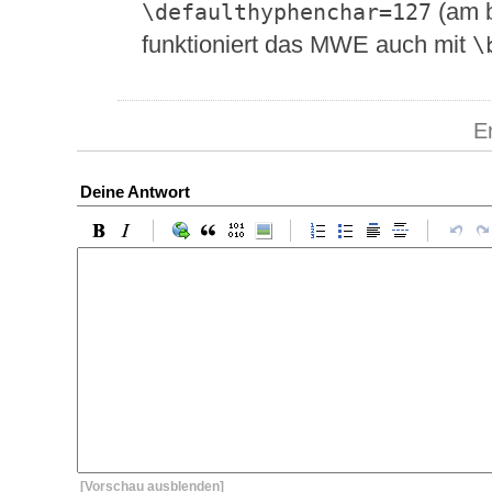
(am b
\defaulthyphenchar=127
funktioniert das MWE auch mit
\
E
Deine Antwort
[Vorschau ausblenden]