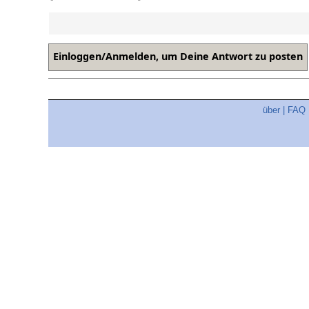
über
|
FAQ