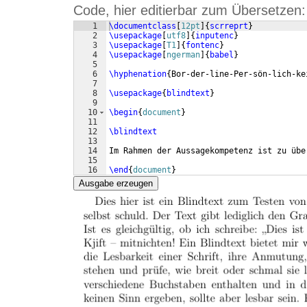
Code, hier editierbar zum Übersetzen:
1
\documentclass
[
12pt
]
{
scrreprt
}
2
\usepackage
[
utf8
]
{
inputenc
}
3
\usepackage
[
T1
]
{
fontenc
}
4
\usepackage
[
ngerman
]
{
babel
}
5
6
\hyphenation
{
Bor-der-line-Per-sön-lich-ke
7
8
\usepackage
{
blindtext
}
9
10
\begin
{
document
}
11
12
\blindtext
13
14
Im Rahmen der Aussagekompetenz ist zu übe
15
16
\end
{
document
}
Ausgabe erzeugen