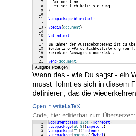
7
  Bor-der-line
8
  Per-sön-lich-keits-stö-rung
9
}
10
11
\usepackage
{
blindtext
}
12
13
\begin
{
document
}
14
15
\blindtext
16
17
Im Rahmen der Aussagekompetenz ist zu übe
18
Borderline"=Persönlichkeitsstörung von Ta
19
korrekter Aussagen einschränkt.
20
21
\end
{
document
}
Ausgabe erzeugen
Wenn das - wie Du sagst - ein W
musst, lohnt es sich in diesem Fa
definieren, das die wiederkehren
Open in writeLaTeX
Code, hier editierbar zum Übersetzen:
1
\documentclass
[
12pt
]
{
scrreprt
}
2
\usepackage
[
utf8
]
{
inputenc
}
3
\usepackage
[
T1
]
{
fontenc
}
4
\usepackage
[
ngerman
]
{
babel
}