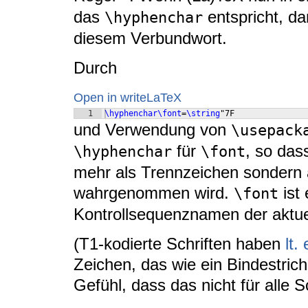
das
entspricht, da
\hyphenchar
diesem Verbundwort.
Durch
Open in writeLaTeX
1
\hyphenchar\font
=
\string
"7F
und Verwendung von
\usepack
für
, so das
\hyphenchar
\font
mehr als Trennzeichen sondern a
wahrgenommen wird.
ist 
\font
Kontrollsequenznamen der aktuell
(T1-kodierte Schriften haben
lt.
Zeichen, das wie ein Bindestrich
Gefühl, dass das nicht für alle S