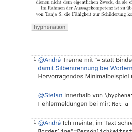
hyphenation
@André
Trenne mit "= statt Binde
1
damit Silbentrennung bei Wörtern 
Hervorragendes Minimalbeispiel 
@Stefan
Innerhalb von
\hyphena
Fehlermeldungen bei mir:
Not a 
@André
Ich meinte, im Text schr
1
Borderline"=Persönlichkeitsst