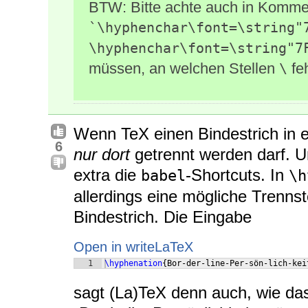
BTW: Bitte achte auch in Komme
`\hyphenchar\font=\string"
\hyphenchar\font=\string"7
müssen, an welchen Stellen
fe
\
Wenn TeX einen Bindestrich in e
6
nur dort
getrennt werden darf. U
extra die
-Shortcuts. In
babel
\h
allerdings eine mögliche Trennst
Bindestrich. Die Eingabe
Open in writeLaTeX
1
\hyphenation
{
Bor-der-line-Per-sön-lich-kei
sagt (La)TeX denn auch, wie da