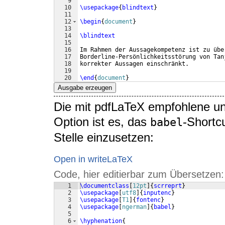
9
10
\usepackage
{
blindtext
}
11
12
\begin
{
document
}
13
14
\blindtext
15
16
Im Rahmen der Aussagekompetenz ist zu übe
17
Borderline-Persönlichkeitsstörung von Tan
18
korrekter Aussagen einschränkt.
19
20
\end
{
document
}
Ausgabe erzeugen
Die mit pdfLaTeX empfohlene un
Option ist es, das
-Shortc
babel
Stelle einzusetzen:
Open in writeLaTeX
Code, hier editierbar zum Übersetzen:
1
\documentclass
[
12pt
]
{
scrreprt
}
2
\usepackage
[
utf8
]
{
inputenc
}
3
\usepackage
[
T1
]
{
fontenc
}
4
\usepackage
[
ngerman
]
{
babel
}
5
6
\hyphenation
{