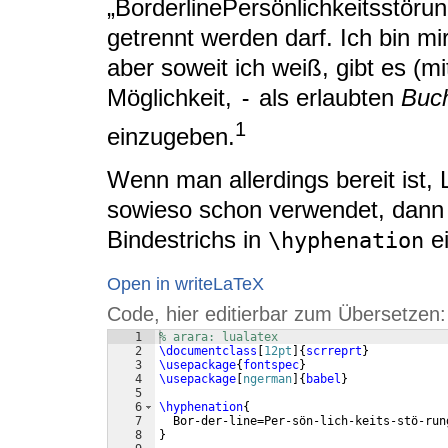
„BorderlinePersönlichkeitsstörun
getrennt werden darf. Ich bin mir
aber soweit ich weiß, gibt es (
Möglichkeit,
als erlaubten
Buc
-
1
einzugeben.
Wenn man allerdings bereit ist
sowieso schon verwendet, dann 
Bindestrichs in
e
\hyphenation
Open in writeLaTeX
Code, hier editierbar zum Übersetzen:
1
% arara: lualatex
2
\documentclass
[
12pt
]
{
scrreprt
}
3
\usepackage
{
fontspec
}
4
\usepackage
[
ngerman
]
{
babel
}
5
6
\hyphenation
{
7
  Bor-der-line=Per-sön-lich-keits-stö-run
8
}