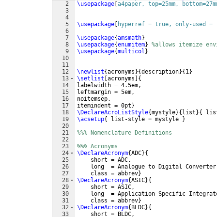
2
\usepackage
[
a4paper, top=25mm, bottom=27m
3
4
5
\usepackage
[
hyperref = true, only-used = 
6
7
\usepackage
{
amsmath
}
8
\usepackage
{
enumitem
}
%allows itemize env
9
\usepackage
{
multicol
}
10
11
12
\newlist
{
acronyms
}
{
description
}
{
1
}
13
\setlist
[
acronyms
]
{
14
labelwidth = 4.5em,
15
leftmargin = 5em,
16
noitemsep,
17
itemindent = 0pt
}
18
\DeclareAcroListStyle
{
mystyle
}
{
list
}
{
 lis
19
\acsetup
{
 list-style = mystyle 
}
20
21
%%% Nomenclature Definitions
22
23
%%% Acronyms
24
\DeclareAcronym
{
ADC
}
{
25
    short = ADC,
26
    long  = Analogue to Digital Converter
27
    class = abbrev
}
28
\DeclareAcronym
{
ASIC
}
{
29
    short = ASIC,
30
    long  = Application Specific Integrat
31
    class = abbrev
}
32
\DeclareAcronym
{
BLDC
}
{
33
    short = BLDC,