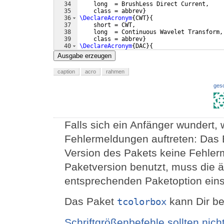
34
    long  = BrushLess Direct Current,
35
    class = abbrev
}
36
\DeclareAcronym
{
CWT
}
{
37
    short = CWT,
38
    long  = Continuous Wavelet Transform,
39
    class = abbrev
}
40
\DeclareAcronym
{
DAC
}
{
41
    short = DAC,
Ausgabe erzeugen
caption
acro
rahmen
ges
Falls sich ein Anfänger wundert,
Fehlermeldungen auftreten: Das B
Version des Pakets keine Fehler
Paketversion benutzt, muss die äl
entsprechenden Paketoption eins
Das Paket
kann Dir be
tcolorbox
Schriftgrößenbefehle sollten ni