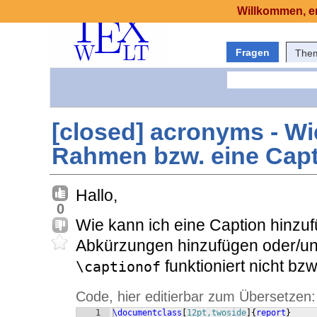
Willkommen, er
Fragen
The
[closed] acronyms - Wi
Rahmen bzw. eine Cap
Hallo,
0
Wie kann ich eine Caption hinz
Abkürzungen hinzufügen oder/und 
funktioniert nicht bz
\captionof
Code, hier editierbar zum Übersetzen:
1
\documentclass
[
12pt,twoside
]
{
report
}