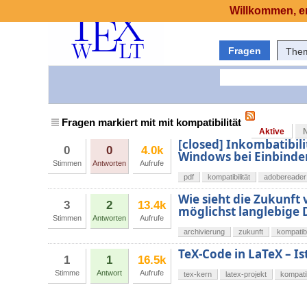
Willkommen, er
Fragen
The
Fragen markiert mit mit kompatibilität
Aktive
[closed] Inkombatibil
0
0
4.0k
Windows bei Einbinde
Stimmen
Antworten
Aufrufe
pdf
kompatibilität
adobereader
Wie sieht die Zukunft 
3
2
13.4k
möglichst langlebige
Stimmen
Antworten
Aufrufe
archivierung
zukunft
kompatibi
TeX-Code in LaTeX – I
1
1
16.5k
Stimme
Antwort
Aufrufe
tex-kern
latex-projekt
kompatib