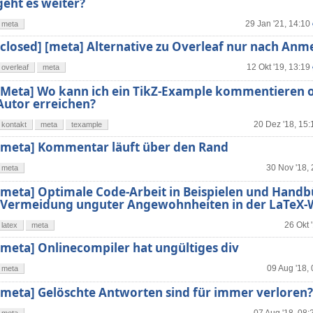
geht es weiter?
29 Jan '21, 14:10
meta
[closed] [meta] Alternative zu Overleaf nur nach An
12 Okt '19, 13:19
overleaf
meta
[Meta] Wo kann ich ein TikZ-Example kommentieren 
Autor erreichen?
20 Dez '18, 15:
kontakt
meta
texample
[meta] Kommentar läuft über den Rand
30 Nov '18,
meta
[meta] Optimale Code-Arbeit in Beispielen und Hand
(Vermeidung unguter Angewohnheiten in der LaTeX-W
26 Okt 
latex
meta
[meta] Onlinecompiler hat ungültiges div
09 Aug '18,
meta
[meta] Gelöschte Antworten sind für immer verloren?