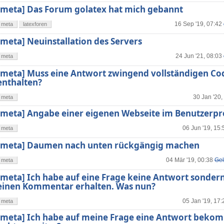
[meta] Das Forum golatex hat mich gebannt
16 Sep '19, 07:42
meta
latexforen
[meta] Neuinstallation des Servers
24 Jun '21, 08:03
meta
[meta] Muss eine Antwort zwingend vollständigen Co
enthalten?
30 Jan '20,
meta
[meta] Angabe einer eigenen Webseite im Benutzerpro
06 Jun '19, 15:
meta
[meta] Daumen nach unten rückgängig machen
04 Mär '19, 00:38
Gel
meta
[meta] Ich habe auf eine Frage keine Antwort sonder
einen Kommentar erhalten. Was nun?
05 Jan '19, 17:
meta
[meta] Ich habe auf meine Frage eine Antwort beko