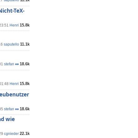
27
saputello
Nicht-TeX-
15.8k
 23:51
Henri
11.1k
16
saputello
18.6k
01
stefan ♦♦
15.8k
 01:48
Henri
Neubenutzer
18.6k
35
stefan ♦♦
nd wie
22.1k
29
cgnieder