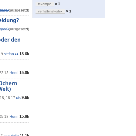
× 1
texample
gast3
(ausgesetzt)
× 1
verhaltenskodex
meldung?
gast3
(ausgesetzt)
oder den
18.6k
19
stefan ♦♦
15.8k
 22:13
Henri
büchern
elt)
9.6k
'18, 18:17
cis
15.8k
 05:18
Henri
11.1k