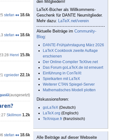
den Mitgliedern!
LaTeX-Bücher als Willkommens-
18.6k
25
stefan ♦♦
Geschenk für DANTE Neumitglieder.
Mehr dazu:
LaTeX.net/verein
Aktuelle Beiträge im
Community-
18.6k
13
stefan ♦♦
Blog
:
DANTE-Frühjahrstagung März 2026
LaTeX Cookbook zweite Auflage
15.8k
 23:28
Henri
erschienen
Der Online-Compiler TeXlive.net
Das Forum goLaTeX.de ist erneuert
Einführung in ConTeXt
22.1k
21
cgnieder
Spielkarten mit LaTeX
Weiterer CTAN Spiegel-Server
Mathematisches Modell plotten
gast3
(ausgesetzt)
Diskussionsforen:
aren?
goLaTeX
(Deutsch)
LaTeX.org
(Englisch)
1.2k
3:27
Skillmon
TeXnique.fr
(französisch)
18.6k
06
stefan ♦♦
Alle Beiträge auf dieser Webseite