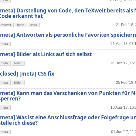
07 Aug '18, 08:
meta
[meta] Darstellung von Code, den TeXwelt bereits als 
Code erkannt hat
21 Feb '18,
texwelt
meta
links
[meta] Antworten als persönliche Favoriten speichern
14 Mär '18, 07:
meta
[meta] Bilder als Links auf sich selbst
16 Dez '17, 16:
meta
bilder
[closed] [meta] CSS fix
25 Feb '18,
meta
bilder
[meta] Kann man das Verschenken von Punkten für 
sperren?
10 Aug '17, 16:
meta
[meta] Was ist eine Anschlussfrage oder Folgefrage u
stelle ich diese?
01 Jun '17, 11:
meta