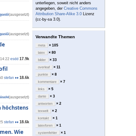
unterliegen, soweit nicht anders
angegeben, der
Creative Commons
Attribution Share-Alike 3.0
Lizenz
gast3
(ausgesetzt)
(cc-by-sa 3.0).
gast3
(ausgesetzt)
Verwandte Themen
de
× 105
meta
× 80
latex
17.9k
 14:22
esdd
× 33
bilder
× 11
fil
overleaf
× 8
punkte
18.6k
50
stefan ♦♦
× 7
kommentare
× 5
links
× 3
dante
öscht
(ausgesetzt)
× 2
antworten
n höchstens
× 2
texwelt
× 1
kontakt
18.6k
25
stefan ♦♦
× 1
latexforen
mmen. Wie
× 1
systemfehler