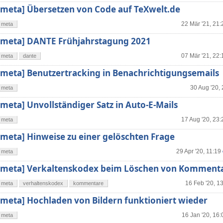
[meta] Übersetzen von Code auf TeXwelt.de
22 Mär '21, 21:
meta
[meta] DANTE Frühjahrstagung 2021
07 Mär '21, 22:
meta
dante
[meta] Benutzertracking in Benachrichtigungsemails
30 Aug '20,
meta
[meta] Unvollständiger Satz in Auto-E-Mails
17 Aug '20, 23:
meta
[meta] Hinweise zu einer gelöschten Frage
29 Apr '20, 11:19
meta
[meta] Verkaltenskodex beim Löschen von Komment
16 Feb '20, 1
meta
verhaltenskodex
kommentare
[meta] Hochladen von Bildern funktioniert wieder
16 Jan '20, 16:
meta