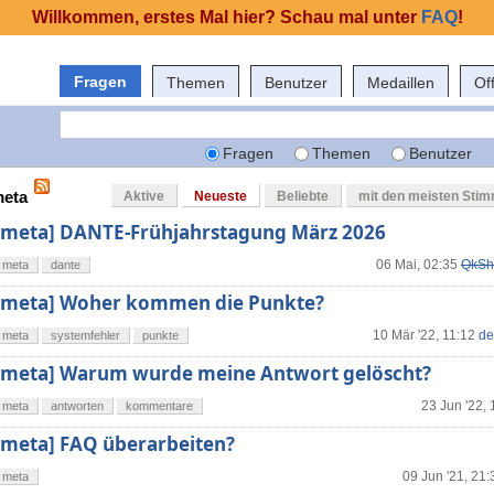
Willkommen, erstes Mal hier? Schau mal unter
FAQ
!
Fragen
Themen
Benutzer
Medaillen
Of
Fragen
Themen
Benutzer
meta
Aktive
Neueste
Beliebte
mit den meisten Sti
[meta] DANTE-Frühjahrstagung März 2026
06 Mai, 02:35
QkSh
meta
dante
[meta] Woher kommen die Punkte?
10 Mär '22, 11:12
de
meta
systemfehler
punkte
[meta] Warum wurde meine Antwort gelöscht?
23 Jun '22, 
meta
antworten
kommentare
[meta] FAQ überarbeiten?
09 Jun '21, 21:
meta