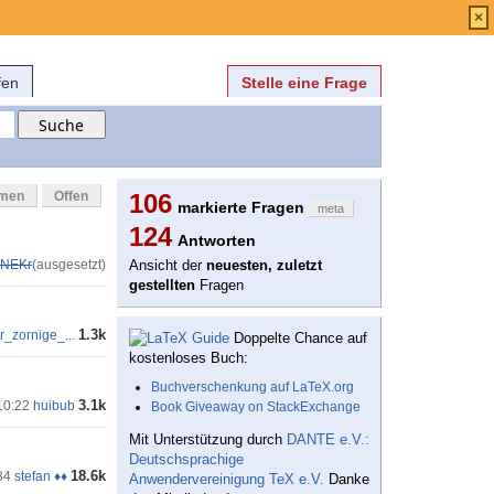
Anmelden
über
FAQ
×
fen
Stelle eine Frage
mmen
Offen
106
markierte Fragen
meta
124
Antworten
NEKr
(ausgesetzt)
Ansicht der
neuesten, zuletzt
gestellten
Fragen
1.3k
r_zornige_...
Doppelte Chance auf
kostenloses Buch:
Buchverschenkung auf LaTeX.org
3.1k
10:22
huibub
Book Giveaway on StackExchange
Mit Unterstützung durch
DANTE e.V.:
Deutschsprachige
18.6k
34
stefan ♦♦
Anwendervereinigung TeX e.V.
Danke