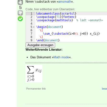
Nimm
von »
amsmath
«.
\substack
5
Code, hier editierbar zum Übersetzen:
1
\documentclass
{
scrartcl
}
2
\usepackage
[
T1
]
{
fontenc
}
3
\usepackage
{
mathtools
}
% lädt »amsmath«
4
5
\begin
{
document
}
6
\[
7
\sum
_
{
\substack
{
i>0
\\
 j>0
}}
 x_
{
ij
}
8
\]
9
\end
{
document
}
Ausgabe erzeugen
Weiterführende Literatur:
Das Dokument »
Math mode
«.
Permanenter link
bear