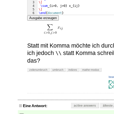
3
\[
4
\sum
_
{
i>0, j>0
}
 x_
{
ij
}
5
\]
6
\end
{
document
}
Ausgabe erzeugen
Statt mit Komma möchte ich dur
ich jedoch
statt Komma schreibe
\\
das?
zeilenumbruch
umbruch
indizes
mathe-modus
bear
Eine Antwort:
active answers
älteste