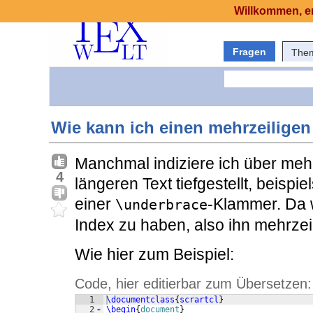
Willkommen, er
Fragen
The
Wie kann ich einen mehrzeiligen
Manchmal indiziere ich über meh
4
längeren Text tiefgestellt, beisp
einer
-Klammer. Da 
\underbrace
Index zu haben, also ihn mehrzei
Wie hier zum Beispiel:
Code, hier editierbar zum Übersetzen:
1
\documentclass
{
scrartcl
}
2
\begin
{
document
}