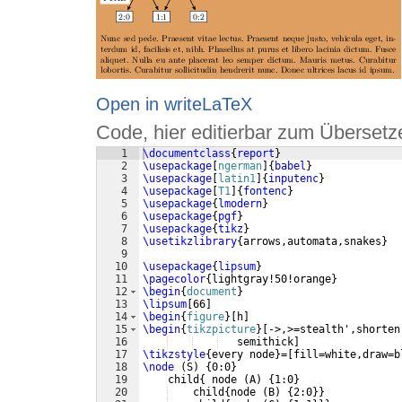
Open in writeLaTeX
Code, hier editierbar zum Übersetz
1
\documentclass
{
report
}
2
\usepackage
[
ngerman
]
{
babel
}
3
\usepackage
[
latin1
]
{
inputenc
}
4
\usepackage
[
T1
]
{
fontenc
}
5
\usepackage
{
lmodern
}
6
\usepackage
{
pgf
}
7
\usepackage
{
tikz
}
8
\usetikzlibrary
{
arrows,automata,snakes
}
9
10
\usepackage
{
lipsum
}
11
\pagecolor
{
lightgray!50!orange
}
12
\begin
{
document
}
13
\lipsum
[
66
]
14
\begin
{
figure
}
[
h
]
15
\begin
{
tikzpicture
}
[
->,>=stealth',shorten
16
   semithick
]
17
\tikzstyle
{
every node
}
=
[
fill=white,draw=b
18
\node
(
S
)
{
0:0
}
19
    child
{
 node 
(
A
)
{
1:0
}
20
    child
{
node 
(
B
)
{
2:0
}}