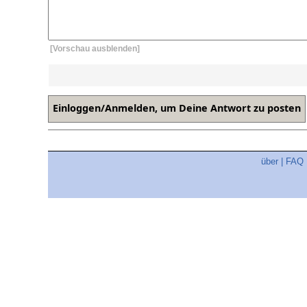
[Vorschau ausblenden]
über
|
FAQ