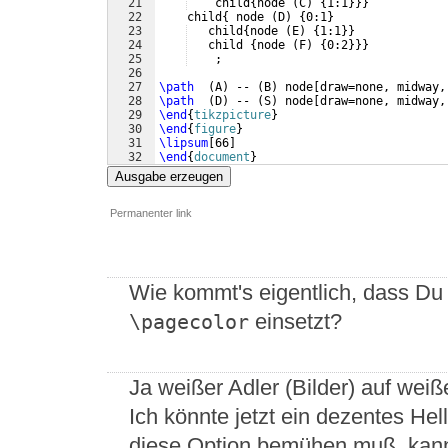
21
    child
{
node 
(
C
)
{
1:1
}}}
22
    child
{
 node 
(
D
)
{
0:1
}
23
   child
{
node 
(
E
)
{
1:1
}}
24
   child 
{
node 
(
F
)
{
0:2
}}}
25
    ;
26
27
\path
(
A
)
 -- 
(
B
)
 node
[
draw=none, midway,
28
\path
(
D
)
 -- 
(
S
)
 node
[
draw=none, midway,
29
\end
{
tikzpicture
}
30
\end
{
figure
}
31
\lipsum
[
66
]
32
\end
{
document
}
Ausgabe erzeugen
Permanenter link
Wie kommt's eigentlich, dass Du 
einsetzt?
\pagecolor
Ja weißer Adler (Bilder) auf wei
Ich könnte jetzt ein dezentes He
diese Option bemühen muß, kann 