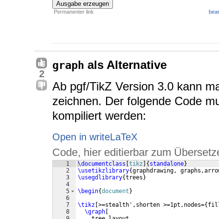
Ausgabe erzeugen
Permanenter link
bear
als Alternative
graph
2
Ab pgf/TikZ Version 3.0 kann 
zeichnen. Der folgende Code m
kompiliert werden:
Open in writeLaTeX
Code, hier editierbar zum Übersetz
1
\documentclass
[
tikz
]
{
standalone
}
2
\usetikzlibrary
{
graphdrawing, graphs,arro
3
\usegdlibrary
{
trees
}
4
5
\begin
{
document
}
6
7
\tikz
[
>=stealth',shorten >=1pt,nodes=
{
fil
8
\graph
[
9
    tree layout,