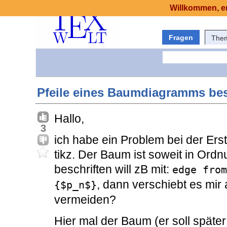
Willkommen, er
Fragen
The
Pfeile eines Baumdiagramms besc
Hallo,
3
ich habe ein Problem bei der Er
tikz. Der Baum ist soweit in Ordn
beschriften will zB mit:
edge from
, dann verschiebt es mir 
{$p_n$}
vermeiden?
Hier mal der Baum (er soll späte