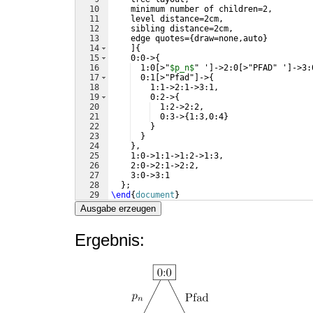
10
    minimum number of children=2,
11
    level distance=2cm,
12
    sibling distance=2cm,
13
    edge quotes=
{
draw=none,auto
}
14
]
{
15
    0:0->
{
16
  1:0
[
>"
$p_n$
" '
]
->2:0
[
>"PFAD" '
]
->3:
17
  0:1
[
>"Pfad"
]
->
{
18
    1:1->2:1->3:1,
19
    0:2->
{
20
  1:2->2:2,
21
  0:3->
{
1:3,0:4
}
22
}
23
}
24
}
,
25
    1:0->1:1->1:2->1:3,
26
    2:0->2:1->2:2,
27
    3:0->3:1
28
}
;
29
\end
{
document
}
Ausgabe erzeugen
Ergebnis: