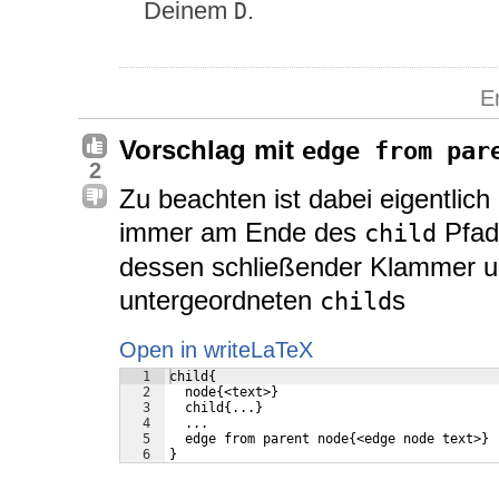
Deinem
.
D
E
Vorschlag mit
edge from par
2
Zu beachten ist dabei eigentlich
immer am Ende des
Pfade
child
dessen schließender Klammer u
untergeordneten
s
child
Open in writeLaTeX
1
child{ 
2
  node{<text>}
3
  child{...}
4
  ...
5
  edge from parent node{<edge node text>}
6
}