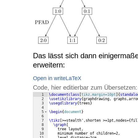
Das lässt sich dann einigerma
erweitern:
Open in writeLaTeX
Code, hier editierbar zum Übersetzen:
1
\documentclass
[
tikz,margin=10pt
]
{
standalo
2
\usetikzlibrary
{
graphdrawing, graphs,arro
3
\usegdlibrary
{
trees
}
4
5
\begin
{
document
}
6
7
\tikz
[
>=stealth',shorten >=1pt,nodes=
{
fil
8
\graph
[
9
    tree layout,
10
    minimum number of children=2,
11
    level distance=2cm,