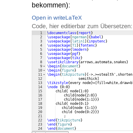
bekommen):
Open in writeLaTeX
Code, hier editierbar zum Übersetzen:
1
\documentclass
{
report
}
2
\usepackage
[
ngerman
]
{
babel
}
3
\usepackage
[
latin1
]
{
inputenc
}
4
\usepackage
[
T1
]
{
fontenc
}
5
\usepackage
{
lmodern
}
6
\usepackage
{
pgf
}
7
\usepackage
{
tikz
}
8
\usetikzlibrary
{
arrows,automata,snakes
}
9
\begin
{
document
}
10
\begin
{
figure
}
11
\begin
{
tikzpicture
}
[
->,>=stealth',shorten
12
   semithick
]
13
\tikzstyle
{
every node
}
=
[
fill=white,draw=b
14
\node
{
0:0
}
15
    child
{
 node
{
1:0
}
16
    child
{
node
{
2:0
}}
17
    child
{
node
{
1:1
}}}
18
    child
{
 node
{
0:1
}
19
   child
{
node 
{
1:1
}}
20
   child 
{
node
{
0:2
}}}
21
    ;
22
\end
{
tikzpicture
}
23
\end
{
figure
}
24
\end
{
document
}