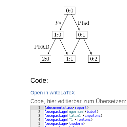
Code:
Open in writeLaTeX
Code, hier editierbar zum Übersetzen:
1
\documentclass
{
report
}
2
\usepackage
[
ngerman
]
{
babel
}
3
\usepackage
[
latin1
]
{
inputenc
}
4
\usepackage
[
T1
]
{
fontenc
}
5
\usepackage
{
lmodern
}