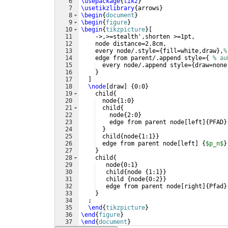
6
\usepackage
{
tikz
}
7
\usetikzlibrary
{
arrows
}
8
\begin
{
document
}
9
\begin
{
figure
}
10
\begin
{
tikzpicture
}
[
11
    ->,>=stealth',shorten >=1pt,
12
    node distance=2.8cm,
13
    every node/.style=
{
fill=white,draw
}
,
%
14
    edge from parent/.append style=
{
% au
15
  every node/.append style=
{
draw=none
16
}
17
]
18
\node
[
draw
]
{
0:0
}
19
    child
{
20
  node
{
1:0
}
21
  child
{
22
    node
{
2:0
}
23
    edge from parent node
[
left
]
{
PFAD
}
24
}
25
  child
{
node
{
1:1
}}
26
  edge from parent node
[
left
]
{
$p_n$
}
27
}
28
    child
{
29
   node
{
0:1
}
30
   child
{
node 
{
1:1
}}
31
   child 
{
node
{
0:2
}}
32
   edge from parent node
[
right
]
{
Pfad
}
33
}
34
  ;
35
\end
{
tikzpicture
}
36
\end
{
figure
}
37
\end
{
document
}