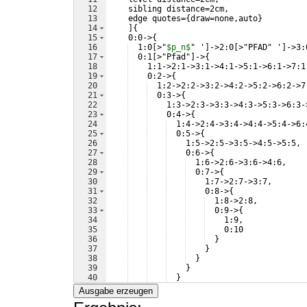
12
    sibling distance=2cm,
13
    edge quotes=
{
draw=none,auto
}
14
]
{
15
    0:0->
{
16
  1:0
[
>"
$p_n$
" '
]
->2:0
[
>"PFAD" '
]
->3:
17
  0:1
[
>"Pfad"
]
->
{
18
    1:1->2:1->3:1->4:1->5:1->6:1->7:1
19
    0:2->
{
20
  1:2->2:2->3:2->4:2->5:2->6:2->7
21
  0:3->
{
22
    1:3->2:3->3:3->4:3->5:3->6:3-
23
    0:4->
{
24
  1:4->2:4->3:4->4:4->5:4->6:
25
  0:5->
{
26
    1:5->2:5->3:5->4:5->5:5,
27
    0:6->
{
28
  1:6->2:6->3:6->4:6,
29
  0:7->
{
30
    1:7->2:7->3:7,
31
    0:8->
{
32
  1:8->2:8,
33
  0:9->
{
34
    1:9,
35
    0:10
36
}
37
}
38
}
39
}
40
}
41
}
Ausgabe erzeugen