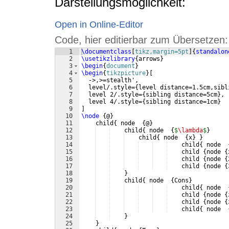
Darstellungsmöglichkeit:
Open in Online-Editor
Code, hier editierbar zum Übersetzen:
1
\documentclass
[
tikz,margin=5pt
]
{
standalon
2
\usetikzlibrary
{
arrows
}
3
\begin
{
document
}
4
\begin
{
tikzpicture
}
[
5
  ->,>=stealth',
6
  level/.style=
{
level distance=1.5cm,sibl
7
  level 2/.style=
{
sibling distance=5cm
}
,
8
  level 4/.style=
{
sibling distance=1cm
}
9
]
10
\node
{
@
}
11
    child
{
 node  
{
@
}
12
    child
{
 node  
{
$
\lambda
$
}
13
    child
{
 node  
{
x
}
}
14
    child
{
 node  
15
    child 
{
node 
{
16
    child 
{
node 
{
17
    child 
{
node 
{
18
}
19
    child
{
 node  
{
Cons
}
20
    child
{
 node  
21
    child 
{
node 
{
22
    child 
{
node 
{
23
    child
{
 node  
24
}
25
}