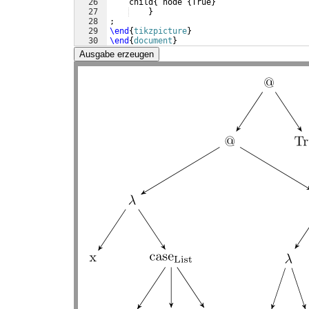
26
    child
{
 node 
{
True
}
27
}
28
; 
29
\end
{
tikzpicture
}
30
\end
{
document
}
Ausgabe erzeugen