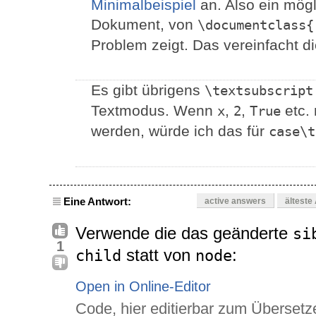
Minimalbeispiel
an. Also ein mögl
Dokument, von
\documentclass{
Problem zeigt. Das vereinfacht di
Es gibt übrigens
\textsubscript
Textmodus. Wenn
,
,
etc.
x
2
True
werden, würde ich das für
case\t
Eine Antwort:
active answers
älteste
Verwende die das geänderte
si
1
statt von
:
child
node
Open in Online-Editor
Code, hier editierbar zum Übersetz