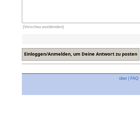
[Vorschau ausblenden]
über
|
FAQ