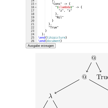
14
}
,
15
    "Cons" -> 
{
16
  "
$
\lambda
$
" -> 
{
17
    "z", "z"
18
}
,
19
  "Nil"
20
}
21
}
,
22
  "True"
23
}
24
}
;
25
\end
{
tikzpicture
}
26
\end
{
document
}
Ausgabe erzeugen