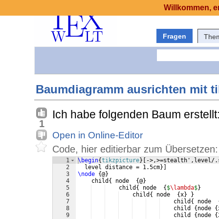
Willkommen, er
Fragen
The
Baumdiagramm ausrichten mit ti
Ich habe folgenden Baum erstellt
1
Open in Online-Editor
Code, hier editierbar zum Übersetzen:
1
\begin
{
tikzpicture
}
[
->,>=stealth',level/.
2
  level distance = 1.5cm
}]
3
\node
{
@
}
4
    child
{
 node  
{
@
}
5
    child
{
 node  
{
$
\lambda
$
}
6
    child
{
 node  
{
x
}
}
7
    child
{
 node  
8
    child 
{
node 
{
9
    child 
{
node 
{