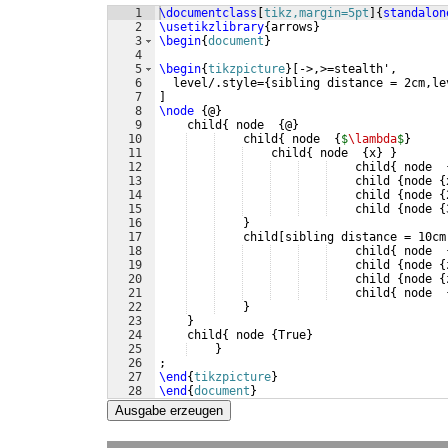
1
\documentclass
[
tikz,margin=5pt
]
{
standalon
2
\usetikzlibrary
{
arrows
}
3
\begin
{
document
}
4
5
\begin
{
tikzpicture
}
[
->,>=stealth',
6
  level/.style=
{
sibling distance = 2cm,le
7
]
8
\node
{
@
}
9
    child
{
 node  
{
@
}
10
    child
{
 node  
{
$
\lambda
$
}
11
    child
{
 node  
{
x
}
}
12
    child
{
 node  
13
    child 
{
node 
{
14
    child 
{
node 
{
15
    child 
{
node 
{
16
}
17
    child
[
sibling distance = 10cm
18
    child
{
 node  
19
    child 
{
node 
{
20
    child 
{
node 
{
21
    child
{
 node  
22
}
23
}
24
    child
{
 node 
{
True
}
25
}
26
; 
27
\end
{
tikzpicture
}
28
\end
{
document
}
Ausgabe erzeugen