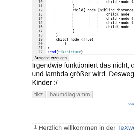
10
    child 
{
node 
{
11
}
12
    child
{
 node 
[
sibling distance
13
    child
{
 node  
14
    child 
{
node 
{
15
    child 
{
node 
{
16
    child
{
 node  
17
}
18
}
19
    child
{
 node 
{
True
}
20
}
21
; 
22
\end
{
tikzpicture
}
Ausgabe erzeugen
Irgendwie funktioniert das nicht
und lambda größer wird. Desweg
Kinder :/
tikz
baumdiagramm
bear
Herzlich willkommen in der
TeXwe
1