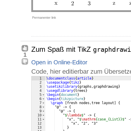
Permanenter link
Zum Spaß mit TikZ
graphdrawi
1
Open in Online-Editor
Code, hier editierbar zum Übersetz
1
\documentclass
{
article
}
2
\usepackage
{
tikz
}
3
\usetikzlibrary
{
graphs,graphdrawing
}
4
\usegdlibrary
{
trees
}
5
\begin
{
document
}
6
\begin
{
tikzpicture
}
7
\graph
[
fresh nodes,tree layout
]
{
8
    "@" -> 
{
9
  "@" -> 
{
10
    "
$
\lambda
$
" -> 
{
11
  "x", "
$
\mathrm
{case_{List}}$
" -
12
    "x", "2", "3"
13
}