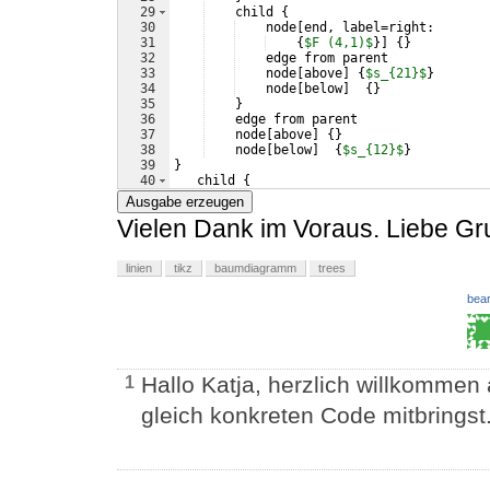
29
    child 
{
30
    node
[
end, label=right:
31
{
$F (4,1)$
}]
{
}
32
    edge from parent
33
    node
[
above
]
{
$s_{21}$
}
34
    node
[
below
]
{
}
35
}
36
    edge from parent 
37
    node
[
above
]
{
}
38
    node
[
below
]
{
$s_{12}$
}
39
}
40
   child 
{
41
    node
[
bag
]
{
B
}
Ausgabe erzeugen
Vielen Dank im Voraus. Liebe Gru
linien
tikz
baumdiagramm
trees
bear
Hallo Katja, herzlich willkommen
1
gleich konkreten Code mitbringst