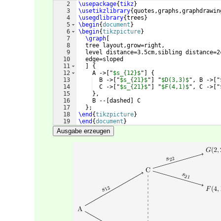
2
\usepackage
{
tikz
}
3
\usetikzlibrary
{
quotes,graphs,graphdrawin
4
\usegdlibrary
{
trees
}
5
\begin
{
document
}
6
\begin
{
tikzpicture
}
7
\graph
[
8
  tree layout,grow=right,
9
  level distance=3.5cm,sibling distance=2
10
  edge=sloped
11
]
{
12
    A ->
[
"
$s_{12}$
"
]
{
13
  B ->
[
"
$s_{21}$
"
]
 "
$D(3,3)$
", B ->
[
"
14
  C ->
[
"
$s_{21}$
"
]
 "
$F(4,1)$
", C ->
[
"
15
}
,
16
    B --
[
dashed
]
 C
17
}
;
18
\end
{
tikzpicture
}
19
\end
{
document
}
Ausgabe erzeugen