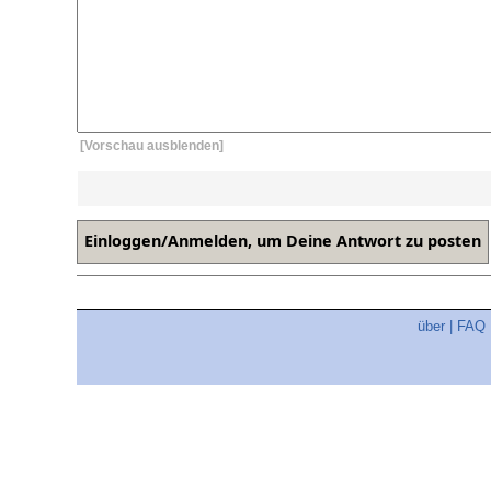
[Vorschau ausblenden]
über
|
FAQ