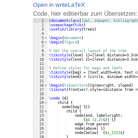
Open in writeLaTeX
Code, hier editierbar zum Übersetzen:
1
\documentclass
[
12pt, a4paper, bibliograph
2
\usepackage
{
tikz
}
3
\usetikzlibrary
{
trees
}
4
5
\begin
{
document
}
6
\begin
{
figure
}
7
8
% Set the overall layout of the tree
9
\tikzstyle
{
level 1
}
=
[
level distance=3.5cm
10
\tikzstyle
{
level 2
}
=
[
level distance=3.5cm
11
12
% Define styles for bags and leafs
13
\tikzstyle
{
bag
}
 = 
[
text width=4cm, text c
14
\tikzstyle
{
end
}
 = 
[
circle, minimum width=
15
16
\begin
{
tikzpicture
}
[
grow=right, sloped
]
17
\tikzset
{
frontier/.style=
{
distance from r
18
19
\node
{
A
}
20
    child 
{
21
  node
[
bag
]
{
C
}
22
    child 
{
23
    node
[
end, label=right:
24
{
$G (2,2)$
}]
{
}
25
    edge from parent
26
    node
[
above
]
{
}
27
    node
[
below
]
{
$s_{22}$
}
28
}