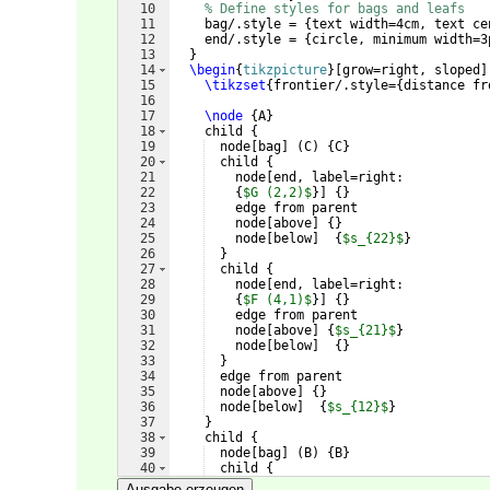
10
% Define styles for bags and leafs
11
    bag/.style = 
{
text width=4cm, text ce
12
    end/.style = 
{
circle, minimum width=3
13
}
14
\begin
{
tikzpicture
}
[
grow=right, sloped
]
15
\tikzset
{
frontier/.style=
{
distance fr
16
17
\node
{
A
}
18
    child 
{
19
  node
[
bag
]
(
C
)
{
C
}
20
  child 
{
21
    node
[
end, label=right:
22
{
$G (2,2)$
}]
{
}
23
    edge from parent
24
    node
[
above
]
{
}
25
    node
[
below
]
{
$s_{22}$
}
26
}
27
  child 
{
28
    node
[
end, label=right:
29
{
$F (4,1)$
}]
{
}
30
    edge from parent
31
    node
[
above
]
{
$s_{21}$
}
32
    node
[
below
]
{
}
33
}
34
  edge from parent 
35
  node
[
above
]
{
}
36
  node
[
below
]
{
$s_{12}$
}
37
}
38
    child 
{
39
  node
[
bag
]
(
B
)
{
B
}
40
  child 
{
41
    node
[
end, label=right:
Ausgabe erzeugen