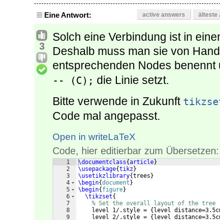
Eine Antwort:
active answers
älteste
Solch eine Verbindung ist in ei
3
Deshalb muss man sie von Hand
entsprechenden Nodes benennt 
die Linie setzt.
-- (C);
Bitte verwende in Zukunft
tikzse
Code mal angepasst.
Open in writeLaTeX
Code, hier editierbar zum Übersetzen:
1
\documentclass
{
article
}
2
\usepackage
{
tikz
}
3
\usetikzlibrary
{
trees
}
4
\begin
{
document
}
5
\begin
{
figure
}
6
\tikzset
{
7
% Set the overall layout of the tree
8
    level 1/.style = 
{
level distance=3.5c
9
    level 2/.style = 
{
level distance=3.5c