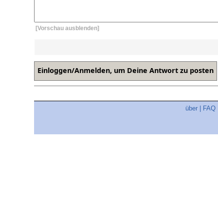
[Vorschau ausblenden]
über
|
FAQ