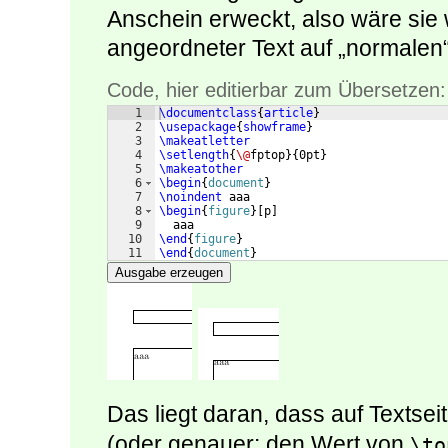
Anschein erweckt, also wäre sie
angeordneter Text auf „normalen“
Code, hier editierbar zum Übersetzen:
1
\documentclass
{
article
}
2
\usepackage
{
showframe
}
3
\makeatletter
4
\setlength
{
\@
fptop
}
{
0pt
}
5
\makeatother
6
\begin
{
document
}
7
\noindent
 aaa
8
\begin
{
figure
}
[
p
]
9
  aaa
10
\end
{
figure
}
11
\end
{
document
}
Ausgabe erzeugen
Das liegt daran, dass auf Textse
(oder genauer: den Wert von
\to