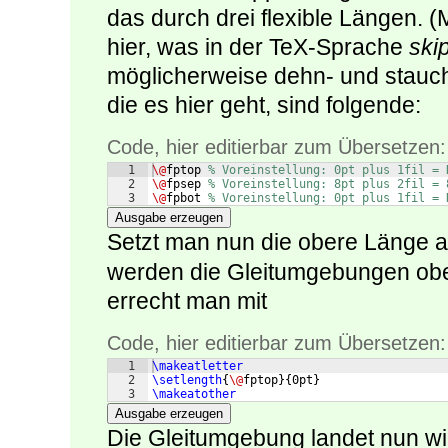
das durch drei flexible Längen. (
hier, was in der TeX-Sprache
ski
möglicherweise dehn- und stauch
die es hier geht, sind folgende:
Code, hier editierbar zum Übersetzen:
1
\@
fptop 
% Voreinstellung: 0pt plus 1fil = 
2
\@
fpsep 
% Voreinstellung: 8pt plus 2fil = 
3
\@
fpbot 
% Voreinstellung: 0pt plus 1fil = 
Ausgabe erzeugen
Setzt man nun die obere Länge 
werden die Gleitumgebungen obe
errecht man mit
Code, hier editierbar zum Übersetzen:
1
\makeatletter
2
\setlength
{
\@
fptop
}
{
0pt
}
3
\makeatother
Ausgabe erzeugen
Die Gleitumgebung landet nun wi