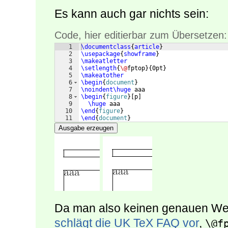
Es kann auch gar nichts sein:
Code, hier editierbar zum Übersetzen:
1
\documentclass
{
article
}
2
\usepackage
{
showframe
}
3
\makeatletter
4
\setlength
{
\@
fptop
}
{
0pt
}
5
\makeatother
6
\begin
{
document
}
7
\noindent\huge
 aaa
8
\begin
{
figure
}
[
p
]
9
\huge
 aaa
10
\end
{
figure
}
11
\end
{
document
}
Ausgabe erzeugen
Da man also keinen genauen Wert
schlägt die UK TeX FAQ vor
,
\@f