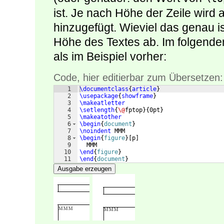
ist. Je nach Höhe der Zeile wir
hinzugefügt. Wieviel das genau is
Höhe des Textes ab. Im folgenden 
als im Beispiel vorher:
Code, hier editierbar zum Übersetzen:
1
\documentclass
{
article
}
2
\usepackage
{
showframe
}
3
\makeatletter
4
\setlength
{
\@
fptop
}
{
0pt
}
5
\makeatother
6
\begin
{
document
}
7
\noindent
 MMM
8
\begin
{
figure
}
[
p
]
9
  MMM
10
\end
{
figure
}
11
\end
{
document
}
Ausgabe erzeugen