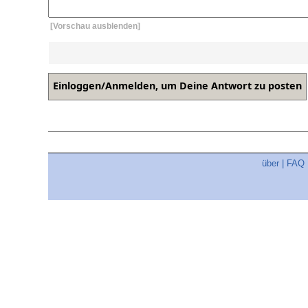
[Vorschau ausblenden]
über
|
FAQ