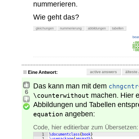
nummerieren.
Wie geht das?
gleichungen
nummerierung
abbildungen
tabellen
bear
Eine Antwort:
active answers
älteste
Das kann man mit dem
chngcntr
6
machen. Hier ei
\counterwithout
Abbildungen und Tabellen entsp
angeben:
equation
Code, hier editierbar zum Übersetzen:
1
\documentclass
{
book
}
2
\usepackage
{
amsmath
}