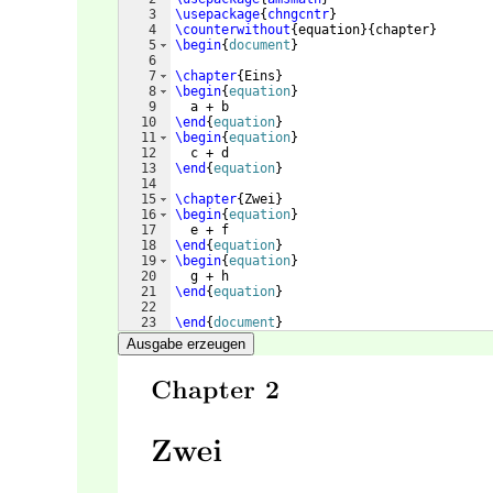
3
\usepackage
{
chngcntr
}
4
\counterwithout
{
equation
}
{
chapter
}
5
\begin
{
document
}
6
7
\chapter
{
Eins
}
8
\begin
{
equation
}
9
  a + b
10
\end
{
equation
}
11
\begin
{
equation
}
12
  c + d
13
\end
{
equation
}
14
15
\chapter
{
Zwei
}
16
\begin
{
equation
}
17
  e + f
18
\end
{
equation
}
19
\begin
{
equation
}
20
  g + h
21
\end
{
equation
}
22
23
\end
{
document
}
Ausgabe erzeugen