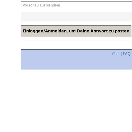
[Vorschau ausblenden]
über
|
FAQ