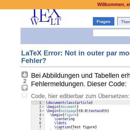
Willkommen, er
Fragen
The
LaTeX Error: Not in outer par m
Fehler?
Bei Abbildungen und Tabellen erh
2
Fehlermeldungen. Dieser Code:
Code, hier editierbar zum Übersetzen:
1
\documentclass
{
article
}
2
\begin
{
document
}
3
\begin
{
minipage
}
{
0.8
\textwidth
}
4
\begin
{
figure
}
5
\centering
6
\ldots
7
\caption
{
Test figure
}