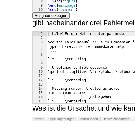
8
\end
{
figure
}
9
\end
{
minipage
}
10
\end
{
document
}
Ausgabe erzeugen
gibt nacheinander drei Fehlerme
1
! LaTeX Error: Not in outer par mode.
2
3
See the LaTeX manual or LaTeX Companion f
4
Type  H <return>  for immediate help.
5
 ...
6
7
l.5     \centering
8
9
! Undefined control sequence.
10
\@xfloat ...@fltovf \fi \global \setbox \
11
12
l.5     \centering
13
14
! Missing number, treated as zero.
15
<to be read again> 
16
   \color@vbox 
17
l.5     \centering
Was ist die Ursache, und wie ka
archiv
gleitumgebungen
abbildungen
fehler-meldungen