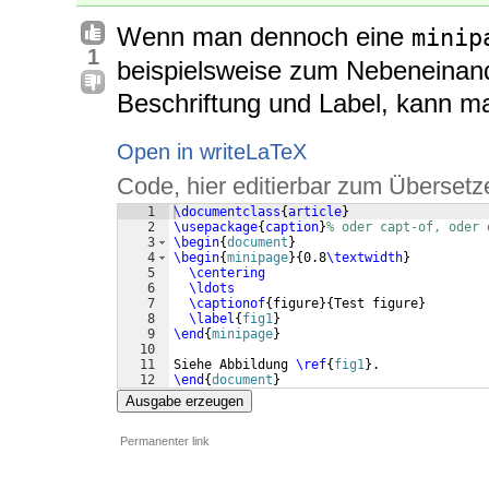
Wenn man dennoch eine
minip
1
beispielsweise zum Nebeneinande
Beschriftung und Label, kann 
Open in writeLaTeX
Code, hier editierbar zum Übersetz
1
\documentclass
{
article
}
2
\usepackage
{
caption
}
% oder capt-of, oder 
3
\begin
{
document
}
4
\begin
{
minipage
}
{
0.8
\textwidth
}
5
\centering
6
\ldots
7
\captionof
{
figure
}
{
Test figure
}
8
\label
{
fig1
}
9
\end
{
minipage
}
10
11
Siehe Abbildung 
\ref
{
fig1
}
.
12
\end
{
document
}
Ausgabe erzeugen
Permanenter link