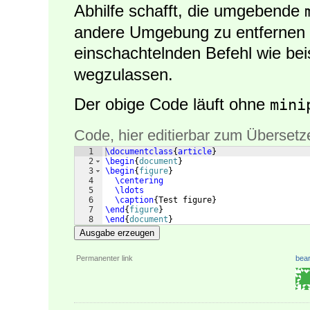
Abhilfe schafft, die umgebende
andere Umgebung zu entfernen
einschachtelnden Befehl wie be
wegzulassen.
Der obige Code läuft ohne
mini
Code, hier editierbar zum Übersetz
1
\documentclass
{
article
}
2
\begin
{
document
}
3
\begin
{
figure
}
4
\centering
5
\ldots
6
\caption
{
Test figure
}
7
\end
{
figure
}
8
\end
{
document
}
Ausgabe erzeugen
Permanenter link
bear