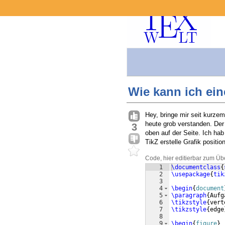
Wie kann ich ein
Hey, bringe mir seit kurze
heute grob verstanden. Der
3
oben auf der Seite. Ich hab
TikZ erstelle Grafik positi
Code, hier editierbar zum Üb
1
\documentclass
{
2
\usepackage
{
tik
3
4
\begin
{
document
5
\paragraph
{
Aufg
6
\tikzstyle
{
vert
7
\tikzstyle
{
edge
8
9
\begin
{
figure
}