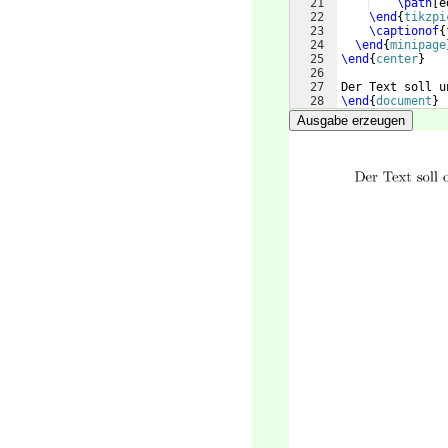
21
\path
[
e
22
\end
{
tikzpi
23
\captionof
{
24
\end
{
minipage
25
\end
{
center
}
26
27
Der Text soll u
28
\end
{
document
}
Ausgabe erzeugen