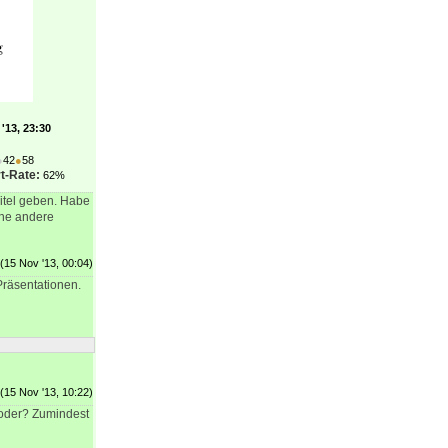
'13, 23:30
●
42
●
58
t-Rate:
62%
Titel geben. Habe
ine andere
(15 Nov '13, 00:04)
 Präsentationen.
(15 Nov '13, 10:22)
 oder? Zumindest