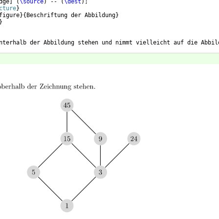
dge
]
(
\source
)
 -- 
(
\dest
)
;
cture
}
figure
}
{
Beschriftung der Abbildung
}
}
nterhalb der Abbildung stehen und nimmt vielleicht auf die Abbil