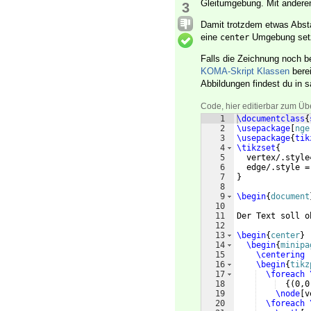
Gleitumgebung. Mit andere
3
Damit trotzdem etwas Abstan
eine
Umgebung set
center
Falls die Zeichnung noch be
KOMA-Skript Klassen
berei
Abbildungen findest du in s
Code, hier editierbar zum Üb
1
\documentclass
{
2
\usepackage
[
nge
3
\usepackage
{
tik
4
\tikzset
{
5
  vertex/.style
6
  edge/.style =
7
}
8
9
\begin
{
document
10
11
Der Text soll o
12
13
\begin
{
center
}
14
\begin
{
minipa
15
\centering
16
\begin
{
tikz
17
\foreach
18
{(
0,0
19
\node
[
v
20
\foreach