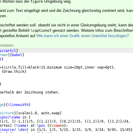
n Worten lass die
Umgebung weg.
figure
d zum Text eingefügt wird und die Zeichnung gleichzeitig zentriert wird, kan
zen.
schriftet werden soll. obwohl sie nicht in einer Gleitumgebung steht, kann de
t gestellte Befehl
genutzt werden. Weitere Infos zum Beschrifte
\captionof
aputellos Antwort auf
Wie kann ich einer Grafik einen Untertitel hinzufügen?
ersetzen:
scrartcl
}
rman
]
{
babel
}
z
}
=
{
circle,fill=black!15,minimum size=20pt,inner sep=0pt
}
,
 
{
draw,thick
}
}
berhalb der Zeichnung stehen.
ge
}
{
\linewidth
}
picture
}
[
scale=1.8, auto,swap
]
\pos
/
\name
 in 
{
)}
/1, 
{(
-1,1
)}
/5, 
{(
1,1
)}
/3, 
{(
0,2
)}
/15, 
{(
1,2
)}
/9, 
{(
2,2
)}
/24, 
ertex
]
(
\name
)
 at 
\pos
{
$
\name
$
}
;
\source
/ 
\dest
 in 
{
1/3, 1/5, 5/15, 3/15, 3/9, 3/24, 9/45, 15/45
}