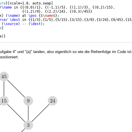
ure
}
[
scale=1.8, auto,swap
]
/
\name
 in 
{{(
0,0
)
/1
}
, 
{(
-1,1
)
/5
}
, 
{(
1,1
)
/3
}
, 
{(
0,2
)
/15
}
,
{(
1,2
)
/9
}
, 
{(
2,2
)
/24
}
, 
{(
0,3
)
/45
}}
x
]
(
\name
)
 at 
\pos
{
$
\name
$
}
;
rce
/ 
\dest
 in 
{{
1/3
}
,
{
1/5
}
,
{
5/15
}
,
{
3/15
}
,
{
3/9
}
,
{
3/24
}
,
{
9/45
}
,
{
15
(
\source
)
 -- 
(
\dest
)
;
e
}
a
)}
fgabe 4" und "(a)" landen, also eigentlich so wie die Reihenfolge im Code ist
ositioniert.