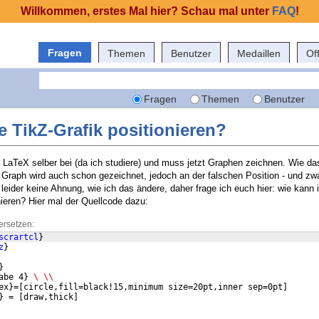
Willkommen, erstes Mal hier? Schau mal unter
FAQ
!
Fragen
Themen
Benutzer
Medaillen
Of
Fragen
Themen
Benutzer
e TikZ-Grafik positionieren?
m LaTeX selber bei (da ich studiere) und muss jetzt Graphen zeichnen. Wie da
 Graph wird auch schon gezeichnet, jedoch an der falschen Position - und z
 leider keine Ahnung, wie ich das ändere, daher frage ich euch hier: wie kann 
onieren? Hier mal der Quellcode dazu:
ersetzen:
scrartcl
}
z
}
}
abe 4
}
\ \\
ex
}
=
[
circle,fill=black!15,minimum size=20pt,inner sep=0pt
]
}
 = 
[
draw,thick
]