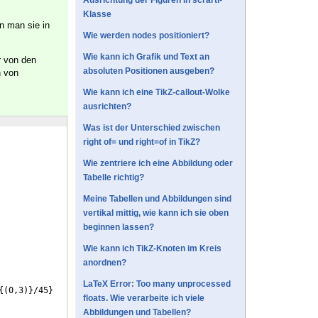
Ausrichtung der Figuren in scrartl-
Klasse
n man sie in
Wie werden nodes positioniert?
Wie kann ich Grafik und Text an
r von den
absoluten Positionen ausgeben?
n von
Wie kann ich eine TikZ-callout-Wolke
ausrichten?
Was ist der Unterschied zwischen
right of= und right=of in TikZ?
Wie zentriere ich eine Abbildung oder
Tabelle richtig?
Meine Tabellen und Abbildungen sind
vertikal mittig, wie kann ich sie oben
beginnen lassen?
Wie kann ich TikZ-Knoten im Kreis
anordnen?
LaTeX Error: Too many unprocessed
{(
0,3
)}
/45
}
floats. Wie verarbeite ich viele
Abbildungen und Tabellen?