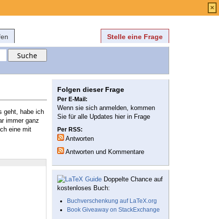
Anmelden
über
FAQ
×
fen
Stelle eine Frage
Folgen dieser Frage
Per E-Mail:
Wenn sie sich anmelden, kommen
s geht, habe ich
Sie für alle Updates hier in Frage
war immer ganz
ich eine mit
Per RSS:
Antworten
Antworten und Kommentare
Doppelte Chance auf
kostenloses Buch:
Buchverschenkung auf LaTeX.org
Book Giveaway on StackExchange