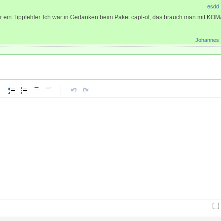
esdd
 ein Tippfehler. Ich war in Gedanken beim Paket capt-of, das brauch man mit KOMA 
Johannes