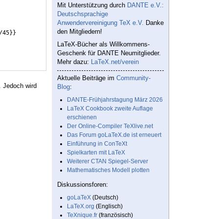
Mit Unterstützung durch
DANTE e.V.:
Deutschsprachige
Anwendervereinigung TeX e.V.
Danke
den Mitgliedern!
/45
}}
LaTeX-Bücher als Willkommens-
Geschenk für DANTE Neumitglieder.
Mehr dazu:
LaTeX.net/verein
Aktuelle Beiträge im
Community-
. Jedoch wird
Blog
:
DANTE-Frühjahrstagung März 2026
LaTeX Cookbook zweite Auflage
erschienen
Der Online-Compiler TeXlive.net
Das Forum goLaTeX.de ist erneuert
Einführung in ConTeXt
Spielkarten mit LaTeX
Weiterer CTAN Spiegel-Server
Mathematisches Modell plotten
Diskussionsforen:
goLaTeX
(Deutsch)
LaTeX.org
(Englisch)
TeXnique.fr
(französisch)