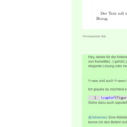
Permanenter link
Hey, danke für die Antwo
von frametitle{...} gehör
elegante Lösung oder mu
und auch
frame
framet
Ich glaube du möchtest e
1
\captof
{
figur
Siehe dazu auch saputel
@Johannes
: Eine Abbil
kenne ich den Befehl nich