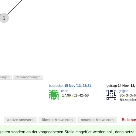
dungen
gleitumgebungen
bearbeitet
15 Nov '13, 23:21
gefragt
14 Nov '13,
esdd
grilgan
17.9k
85
●
32
●
42
●
58
●
3
●
3
●
6
Akzeptier
active answers
älteste Antworten
neueste Antworten
Beliebt
eiten sondern an der vorgegebenen Stelle eingefügt werden soll, dann setze s