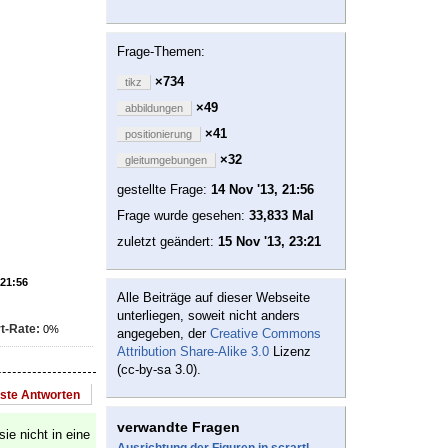
Frage-Themen:
×734
tikz
×49
abbildungen
×41
positionierung
×32
gleitumgebungen
gestellte Frage:
14 Nov '13, 21:56
Frage wurde gesehen:
33,833 Mal
zuletzt geändert:
15 Nov '13, 23:21
 21:56
Alle Beiträge auf dieser Webseite
unterliegen, soweit nicht anders
t-Rate:
0%
angegeben, der
Creative Commons
Attribution Share-Alike 3.0
Lizenz
(cc-by-sa 3.0).
este Antworten
verwandte Fragen
ie nicht in eine