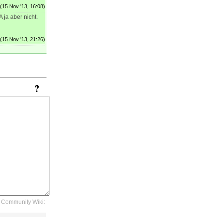
(15 Nov '13, 16:08)
ja aber nicht.
(15 Nov '13, 21:26)
Community Wiki: