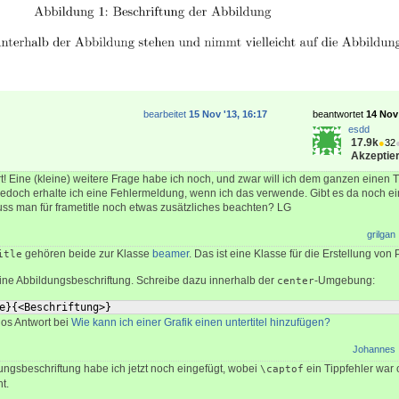
bearbeitet
15 Nov '13, 16:17
beantwortet
14 Nov 
esdd
17.9k
●
32
Akzeptier
rt! Eine (kleine) weitere Frage habe ich noch, und zwar will ich dem ganzen einen 
t, jedoch erhalte ich eine Fehlermeldung, wenn ich das verwende. Gibt es da noch e
ss man für frametitle noch etwas zusätzliches beachten? LG
grilgan
gehören beide zur Klasse
beamer
. Das ist eine Klasse für die Erstellung von
itle
ine Abbildungsbeschriftung. Schreibe dazu innerhalb der
-Umgebung:
center
e
}
{
<Beschriftung>
}
los Antwort bei
Wie kann ich einer Grafik einen untertitel hinzufügen?
Johannes
dungsbeschriftung habe ich jetzt noch eingefügt, wobei
ein Tippfehler war
\captof
t.