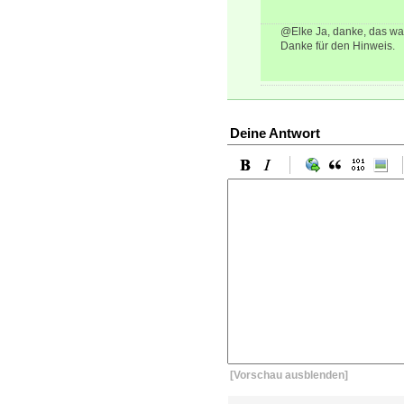
@Elke Ja, danke, das war
Danke für den Hinweis.
Deine Antwort
[Vorschau ausblenden]