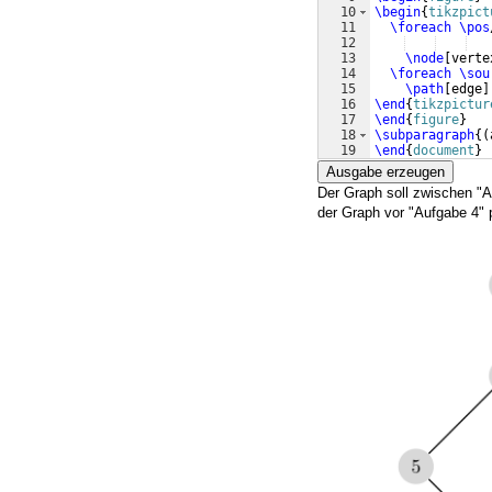
10
\begin
{
tikzpict
11
\foreach
\pos
12
13
\node
[
verte
14
\foreach
\sou
15
\path
[
edge
]
16
\end
{
tikzpictur
17
\end
{
figure
}
18
\subparagraph
{(
19
\end
{
document
}
Ausgabe erzeugen
Der Graph soll zwischen "Au
der Graph vor "Aufgabe 4" p