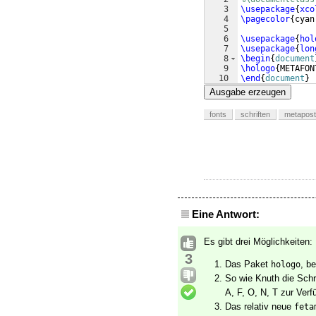
3
\usepackage
{
xco
4
\pagecolor
{
cyan
5
6
\usepackage
{
hol
7
\usepackage
{
lon
8
\begin
{
document
9
\hologo
{
METAFON
10
\end
{
document
}
Ausgabe erzeugen
fonts
schriften
metapost
Eine Antwort:
Es gibt drei Möglichkeiten:
3
Das Paket
, b
hologo
So wie Knuth die Schri
A, F, O, N, T zur Ver
Das relativ neue
feta