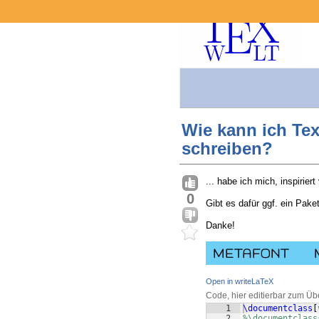
Wie kann ich Tex
schreiben?
... habe ich mich, inspirier
0
Gibt es dafür ggf. ein Pake
Danke!
Open in writeLaTeX
Code, hier editierbar zum Üb
1
\documentclass
[
2
%\documentclass