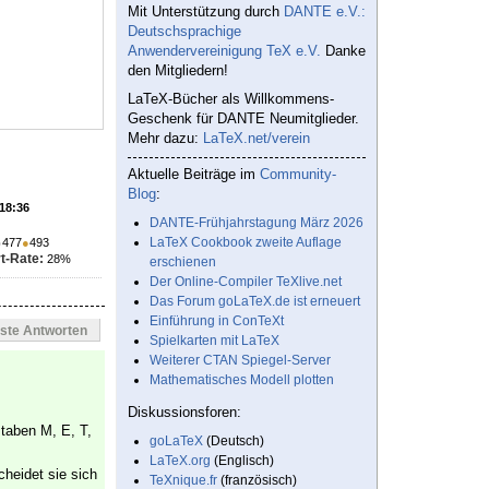
Mit Unterstützung durch
DANTE e.V.:
Deutschsprachige
Anwendervereinigung TeX e.V.
Danke
den Mitgliedern!
LaTeX-Bücher als Willkommens-
Geschenk für DANTE Neumitglieder.
Mehr dazu:
LaTeX.net/verein
Aktuelle Beiträge im
Community-
Blog
:
 18:36
DANTE-Frühjahrstagung März 2026
LaTeX Cookbook zweite Auflage
●
477
●
493
t-Rate:
28%
erschienen
Der Online-Compiler TeXlive.net
Das Forum goLaTeX.de ist erneuert
Einführung in ConTeXt
este Antworten
Spielkarten mit LaTeX
Weiterer CTAN Spiegel-Server
Mathematisches Modell plotten
Diskussionsforen:
staben M, E, T,
goLaTeX
(Deutsch)
LaTeX.org
(Englisch)
cheidet sie sich
TeXnique.fr
(französisch)