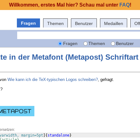
Willkommen, erstes Mal hier? Schau mal unter
FAQ
!
Fragen
Themen
Benutzer
Medaillen
Of
Fragen
Themen
Benutzer
te in der Metafont (Metapost) Schriftart
t von
Wie kann ich die TeX-typischen Logos schreiben?
, gefragt.
t?
ersetzen:
varwidth, margin=5pt
]
{
standalone
}
{article}