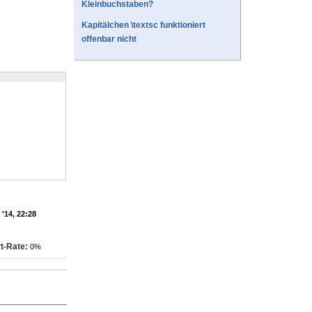
Kleinbuchstaben?
Kapitälchen \textsc funktioniert
offenbar nicht
'14, 22:28
t-Rate:
0%