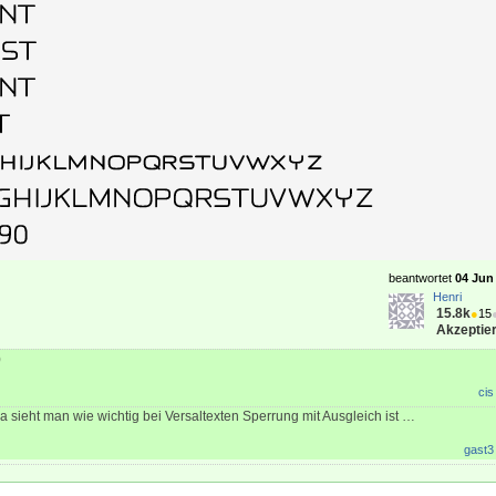
beantwortet
04 Jun 
Henri
15.8k
●
15
Akzeptier
)
cis
a sieht man wie wichtig bei Versaltexten Sperrung mit Ausgleich ist …
gast3