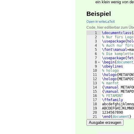
ein klein wenig von der
Beispiel
Open in writeLaTeX
Code, hier editierbar zum Üb
1
\documentclass
{
2
% Nur fürs Logo
3
\usepackage
{
hol
4
% Auch nur fürs
5
\font\manual
=ma
6
% Die komplette
7
\usepackage
{
fet
8
\begin
{
document
9
\obeylines
10
% hologo
11
\hologo
{
METAFON
12
\hologo
{
METAPOS
13
% manfnt
14
{
\manual
 METAFO
15
{
\manual
 METAPO
16
% FETAMONT
17
\ffmfamily
18
abcdefghijklmno
19
ABCDEFGHIJKLMNO
20
1234567890
21
\end
{
document
}
Ausgabe erzeugen