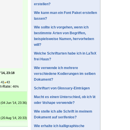
erstellen?
Wie kann man ein Font Paket erstellen
lassen?
Wie sollte ich vorgehen, wenn ich
bestimmte Arten von Begriffen,
beispielsweise Namen, hervorheben
will?
Welche Schriftarten habe ich in LaTeX
frei Haus?
Wie verwende ich mehrere
'14, 23:18
verschiedene Kodierungen im selben
Dokument?
●
41
●
43
t-Rate:
46%
Schriftart von Glossary-Einträgen
Macht es einen Unterschied, ob ich \it
oder \itshape verwende?
(04 Jun '14, 23:36)
Wie stelle ich alle Schrift in meinem
Dokument auf serifenlos?
(20 Aug '14, 20:33)
Wie erhalte ich kalligraphische