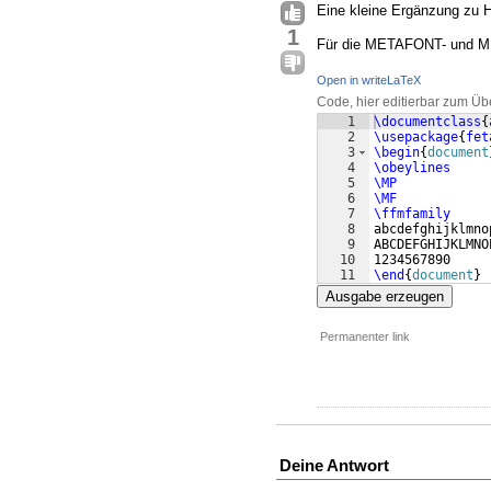
Eine kleine Ergänzung zu He
1
Für die METAFONT- und ME
Open in writeLaTeX
Code, hier editierbar zum Üb
1
\documentclass
{
2
\usepackage
{
fet
3
\begin
{
document
4
\obeylines
5
\MP
6
\MF
7
\ffmfamily
8
abcdefghijklmno
9
ABCDEFGHIJKLMNO
10
1234567890
11
\end
{
document
}
Ausgabe erzeugen
Permanenter link
Deine Antwort