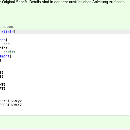
 Original-Schrift. Details sind in der sehr ausführlichen Anleitung zu finden.
ersetzen:
article
}
ogo
}
 Logo
nfnt
 Schrift
amont
}
}
T
}
T
}
NT
}
ST
}
pqrstuvwxyz
PQRSTUVWXYZ