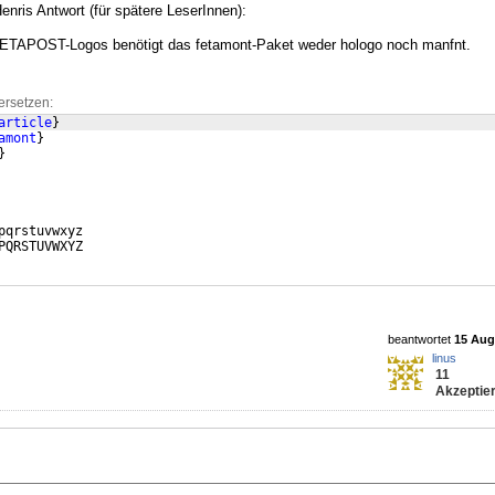
nris Antwort (für spätere LeserInnen):
TAPOST-Logos benötigt das fetamont-Paket weder hologo noch manfnt.
ersetzen:
article
}
amont
}
}
pqrstuvwxyz
PQRSTUVWXYZ
beantwortet
15 Aug 
linus
11
Akzeptier