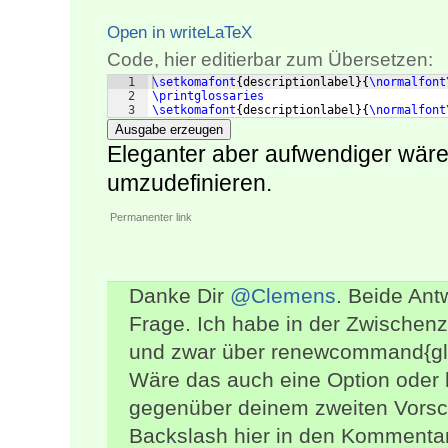
Open in writeLaTeX
Code, hier editierbar zum Übersetzen:
1
\setkomafont
{
descriptionlabel
}
{
\normalfont
2
\printglossaries
3
\setkomafont
{
descriptionlabel
}
{
\normalfont
Ausgabe erzeugen
Eleganter aber aufwendiger wär
umzudefinieren.
Permanenter link
Danke Dir
@Clemens
. Beide Ant
Frage. Ich habe in der Zwischenz
und zwar über renewcommand{gls
Wäre das auch eine Option oder 
gegenüber deinem zweiten Vorsch
Backslash hier in den Kommenta