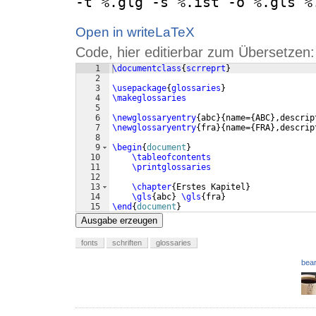
-t %.glg -s %.ist -o %.gls %
Open in writeLaTeX
Code, hier editierbar zum Übersetzen:
1
\documentclass
{
scrreprt
}
2
3
\usepackage
{
glossaries
}
4
\makeglossaries
5
6
\newglossaryentry
{
abc
}
{
name=
{
ABC
}
,descrip
7
\newglossaryentry
{
fra
}
{
name=
{
FRA
}
,descrip
8
9
\begin
{
document
}
10
\tableofcontents
11
\printglossaries
12
13
\chapter
{
Erstes Kapitel
}
14
\gls
{
abc
}
\gls
{
fra
}
15
\end
{
document
}
Ausgabe erzeugen
fonts
schriften
glossaries
bear