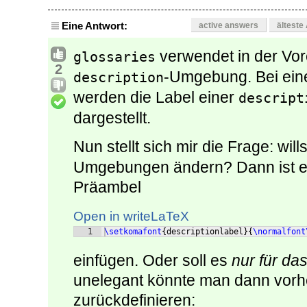
Eine Antwort:
active answers
älteste
verwendet in der Vore
glossaries
2
-Umgebung. Bei ei
description
werden die Label einer
descript
dargestellt.
Nun stellt sich mir die Frage: wil
Umgebungen ändern? Dann ist es 
Präambel
Open in writeLaTeX
1
\setkomafont
{
descriptionlabel
}
{
\normalfont
einfügen. Oder soll es
nur für da
unelegant könnte man dann vorh
zurückdefinieren: