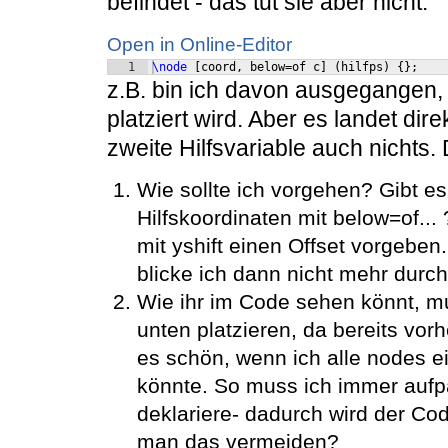
befindet - das tut sie aber nicht.
Open in Online-Editor
1
\node
[
coord, below=of c
]
(
hilfps
)
{
}
;
z.B. bin ich davon ausgegangen, 
platziert wird. Aber es landet dire
zweite Hilfsvariable auch nichts. D
Wie sollte ich vorgehen? Gibt es
Hilfskoordinaten mit below=of..
mit yshift einen Offset vorgeben
blicke ich dann nicht mehr durch.
Wie ihr im Code sehen könnt, mu
unten platzieren, da bereits vorh
es schön, wenn ich alle nodes e
könnte. So muss ich immer aufp
deklariere- dadurch wird der Co
man das vermeiden?