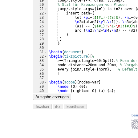
19
    cong/.style=
{
->, draw, lccong
}
,
20
% Stil für Kreuzungen von Pfaden
21
    jump/.style args=
{(
#1
)
 to 
(
#2
)
 over 
(
22
    insert path=
{
23
    let 
\p
1=
(
$(#1)-(#3)$
)
, 
\n
1=
{
v
24
\n
2=
{
atan2
(
\y
1,
\x
1
)}
, 
\n
3=
{
ab
25
(
#1
)
 -- 
(
$(#1)!
\n
1-
\n
3!(#3)$
)
26
    arc 
(
\n
2:
\n
2+
\n
4:
\n
3
)
 -- 
(
#2
)
27
}
28
}
29
}
30
31
\begin
{
document
}
32
\begin
{
tikzpicture
}
[
%
33
    >=
{
Triangle
[
angle=60:5pt
]}
,
% Form der
34
    node distance=20mm and 30mm, 
% Vorgab
35
    every join/.style=
{
norm
}
,   
% Default
36
]
37
38
\begin
{
scope
}
[
nodes=var
]
39
\node
(
0
)
{
0
}
;
40
\node
[
right=of 0
]
(
a
)
{
a
}
;
41
\node
[
right=of a
]
(
b
)
{
b
}
;
Ausgabe erzeugen
flowchart
tikz
koordinaten
bear