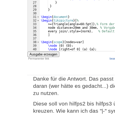
27
}
28
}
29
}
30
31
\begin
{
document
}
32
\begin
{
tikzpicture
}
[
%
33
    >=
{
Triangle
[
angle=60:5pt
]}
,
% Form der
34
    node distance=20mm and 30mm, 
% Vorgab
35
    every join/.style=
{
norm
}
,   
% Default
36
]
37
38
\begin
{
scope
}
[
nodes=var
]
39
\node
(
0
)
{
0
}
;
40
\node
[
right=of 0
]
(
a
)
{
a
}
;
41
\node
[
right=of a
]
(
b
)
{
b
}
;
Ausgabe erzeugen
Permanenter link
bear
Danke für die Antwort. Das passt 
daran (wer hätte es gedacht...) d
zu nutzen.
Diese soll von hilfps2 bis hilfps3
kreuzen. Wie kann ich das "|-" sy