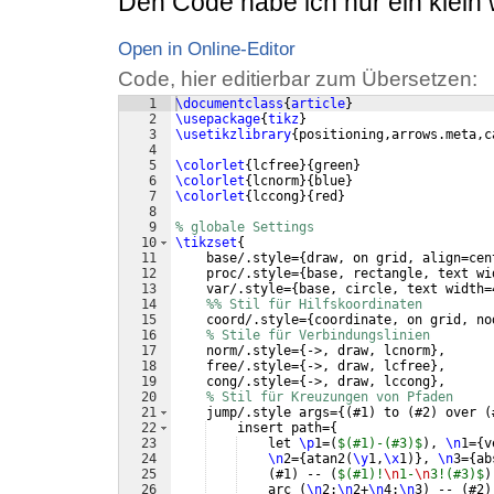
Den Code habe ich nur ein klein 
Open in Online-Editor
Code, hier editierbar zum Übersetzen:
1
\documentclass
{
article
}
2
\usepackage
{
tikz
}
3
\usetikzlibrary
{
positioning,arrows.meta,c
4
5
\colorlet
{
lcfree
}
{
green
}
6
\colorlet
{
lcnorm
}
{
blue
}
7
\colorlet
{
lccong
}
{
red
}
8
9
% globale Settings
10
\tikzset
{
11
    base/.style=
{
draw, on grid, align=cen
12
    proc/.style=
{
base, rectangle, text wi
13
    var/.style=
{
base, circle, text width=
14
%% Stil für Hilfskoordinaten
15
    coord/.style=
{
coordinate, on grid, no
16
% Stile für Verbindungslinien
17
    norm/.style=
{
->, draw, lcnorm
}
,
18
    free/.style=
{
->, draw, lcfree
}
,
19
    cong/.style=
{
->, draw, lccong
}
,
20
% Stil für Kreuzungen von Pfaden
21
    jump/.style args=
{(
#1
)
 to 
(
#2
)
 over 
(
22
    insert path=
{
23
    let 
\p
1=
(
$(#1)-(#3)$
)
, 
\n
1=
{
v
24
\n
2=
{
atan2
(
\y
1,
\x
1
)}
, 
\n
3=
{
ab
25
(
#1
)
 -- 
(
$(#1)!
\n
1-
\n
3!(#3)$
)
26
    arc 
(
\n
2:
\n
2+
\n
4:
\n
3
)
 -- 
(
#2
)