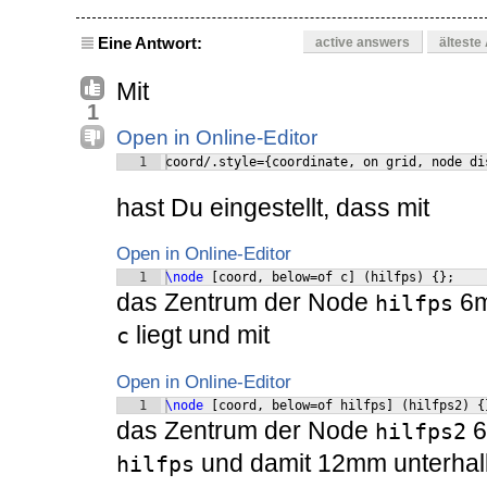
Eine Antwort:
active answers
älteste
Mit
1
Open in Online-Editor
1
coord/.style={coordinate, on grid, node di
hast Du eingestellt, dass mit
Open in Online-Editor
1
\node
[
coord, below=of c
]
(
hilfps
)
{
}
;
das Zentrum der Node
6m
hilfps
liegt und mit
c
Open in Online-Editor
1
\node
[
coord, below=of hilfps
]
(
hilfps2
)
{
das Zentrum der Node
6
hilfps2
und damit 12mm unterhal
hilfps