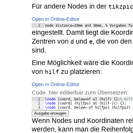
Für andere Nodes in der
tikzpi
Open in Online-Editor
1
node distance=20mm and 30mm, % Vorgaben fü
eingestellt. Damit liegt die Koord
Zentren von
und
, die von de
d
e
sind.
Eine Möglichkeit wäre die Koord
von
zu platzieren:
hilf
Open in Online-Editor
Code, hier editierbar zum Übersetzen:
1
\node
[
coord, below=of e
]
(
hilf
)
{
}
;
% Hilf
2
\node
[
coord
]
(
hilfps
)
 at 
(
hilf-|c
)
{
}
;
3
\node
[
coord, below= of hilfps
]
(
hilfps2
)
Ausgabe erzeugen
Wenn Nodes und Koordinaten rela
werden, kann man die Reihenfolg