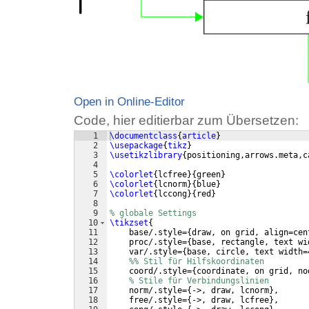
Open in Online-Editor
Code, hier editierbar zum Übersetzen:
1
\documentclass
{
article
}
2
\usepackage
{
tikz
}
3
\usetikzlibrary
{
positioning,arrows.meta,c
4
5
\colorlet
{
lcfree
}
{
green
}
6
\colorlet
{
lcnorm
}
{
blue
}
7
\colorlet
{
lccong
}
{
red
}
8
9
% globale Settings
10
\tikzset
{
11
    base/.style=
{
draw, on grid, align=cen
12
    proc/.style=
{
base, rectangle, text wi
13
    var/.style=
{
base, circle, text width=
14
%% Stil für Hilfskoordinaten
15
    coord/.style=
{
coordinate, on grid, no
16
% Stile für Verbindungslinien
17
    norm/.style=
{
->, draw, lcnorm
}
,
18
    free/.style=
{
->, draw, lcfree
}
,