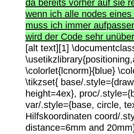
da bereits vorher auf sie r
wenn ich alle nodes eines
muss ich immer aufpassen,
wird der Code sehr unübe
[alt text][1] \documentclas
\usetikzlibrary{positioning
\colorlet{lcnorm}{blue} \co
\tikzset{ base/.style={dra
height=4ex}, proc/.style={
var/.style={base, circle, t
Hilfskoordinaten coord/.st
distance=6mm and 20mm}, 