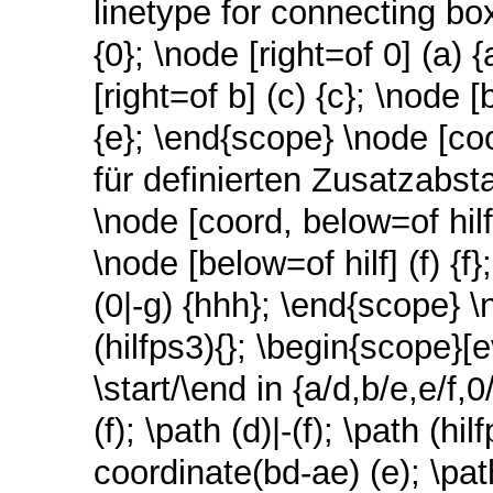
linetype for connecting bo
{0}; \node [right=of 0] (a) {
[right=of b] (c) {c}; \node 
{e}; \end{scope} \node [coo
für definierten Zusatzabsta
\node [coord, below=of hilf
\node [below=of hilf] (f) {f
(0|-g) {hhh}; \end{scope} 
(hilfps3){}; \begin{scope}[
\start/\end in {a/d,b/e,e/f,0/
(f); \path (d)|-(f); \path (h
coordinate(bd-ae) (e); \pat