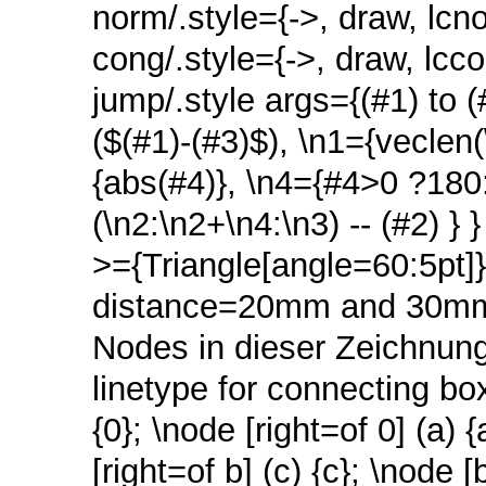
norm/.style={->, draw, lcno
cong/.style={->, draw, lcc
jump/.style args={(#1) to (
($(#1)-(#3)$), \n1={veclen(
{abs(#4)}, \n4={#4>0 ?180:-
(\n2:\n2+\n4:\n3) -- (#2) }
>={Triangle[angle=60:5pt]
distance=20mm and 30mm,
Nodes in dieser Zeichnung
linetype for connecting bo
{0}; \node [right=of 0] (a) {
[right=of b] (c) {c}; \node 