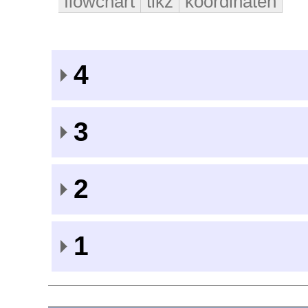
flowchart
tikz
koordinaten
4
3
2
1