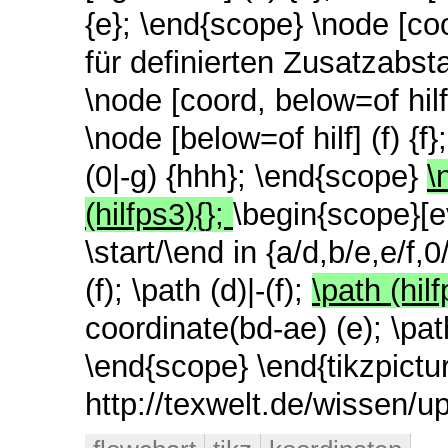
{e}; \end{scope} \node [coo
für definierten Zusatzabsta
\node [coord, below=of hilf
\node [below=of hilf] (f) {f
(0|-g) {hhh}; \end{scope}
\
(hilfps3){};
\begin{scope}[e
\start/\end in {a/d,b/e,e/f,0/
(f); \path (d)|-(f);
\path (hilf
coordinate(bd-ae) (e); \pat
\end{scope} \end{tikzpict
http://texwelt.de/wissen/u