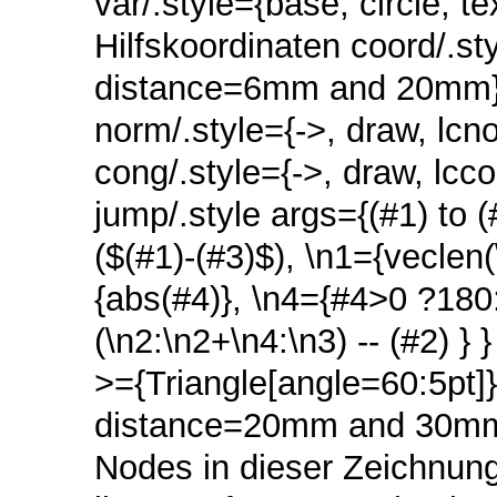
var/.style={base, circle, t
Hilfskoordinaten coord/.st
distance=6mm and 20mm}, 
norm/.style={->, draw, lcno
cong/.style={->, draw, lcc
jump/.style args={(#1) to (
($(#1)-(#3)$), \n1={veclen(
{abs(#4)}, \n4={#4>0 ?180:-
(\n2:\n2+\n4:\n3) -- (#2) }
>={Triangle[angle=60:5pt]
distance=20mm and 30mm,
Nodes in dieser Zeichnung