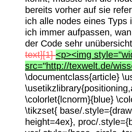
bereits vorher auf sie ref
ich alle nodes eines Typs
ich immer aufpassen, wann
der Code sehr unübersich
text][1]
<p><img style="wi
src="http://texwelt.de/wis
\documentclass{article} \
\usetikzlibrary{positioning
\colorlet{lcnorm}{blue} \co
\tikzset{ base/.style={dra
height=4ex}, proc/.style={