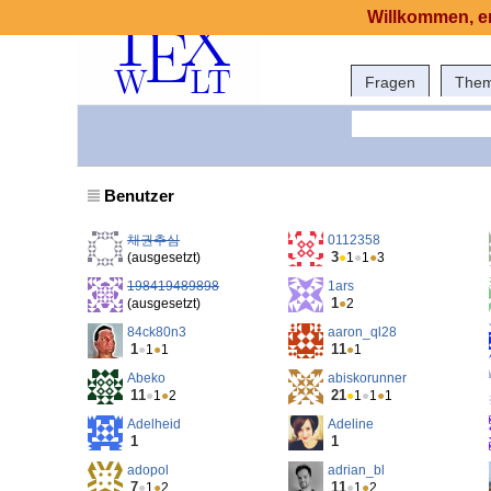
Willkommen, er
Fragen
The
Benutzer
채권추심
0112358
3
(ausgesetzt)
●
1
●
1
●
3
198419489898
1ars
1
(ausgesetzt)
●
2
84ck80n3
aaron_ql28
1
11
●
1
●
1
●
1
Abeko
abiskorunner
11
21
●
1
●
2
●
1
●
1
●
1
Adelheid
Adeline
1
1
adopol
adrian_bl
7
11
●
1
●
2
●
1
●
2