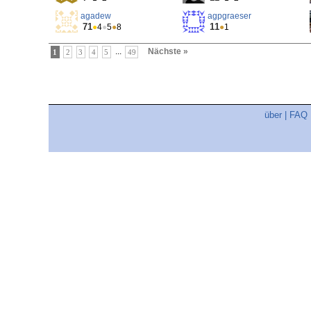
agadew
agpgraeser
71
11
●
4
●
5
●
8
●
1
...
Nächste »
1
2
3
4
5
49
über
|
FAQ