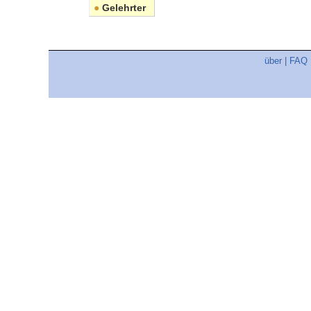
●
Gelehrter
über
|
FAQ