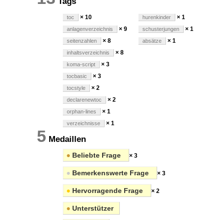
Tags
× 10
× 1
toc
hurenkinder
× 9
× 1
anlagenverzeichnis
schusterjungen
× 8
× 1
seitenzahlen
absätze
× 8
inhaltsverzeichnis
× 3
koma-script
× 3
tocbasic
× 2
tocstyle
× 2
declarenewtoc
× 1
orphan-lines
× 1
verzeichnisse
5
Medaillen
●
Beliebte Frage
× 3
●
Bemerkenswerte Frage
× 3
●
Hervorragende Frage
× 2
●
Unterstützer