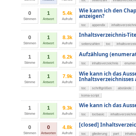
toc
seitenzahl
inhaltsverzeich
Wie kann ich den Cha
0
1
5.4k
anzeigen?
Stimmen
Antwort
Aufrufe
toc
appendix
inhaltsverzeichn
Inhaltsverzeichnis-Ti
0
1
8.3k
Stimmen
Antwort
Aufrufe
seitenzahlen
toc
inhaltsverzei
Aufzählung (enumera
1
1
6.2k
Stimme
Antwort
Aufrufe
toc
inhaltsverzeichnis
enumer
Wie kann ich das Auss
1
1
7.9k
Inhaltsverzeichnisses
Stimme
Antwort
Aufrufe
toc
schriftgrößen
abstände
koma-script
Wie kann ich das Auss
1
1
9.3k
Stimme
Antwort
Aufrufe
toc
tocbasic
inhaltsverzeichni
[closed] Inhaltsverze
0
0
4.8k
Stimmen
Antworten
Aufrufe
toc
gliederung
part
inhalts