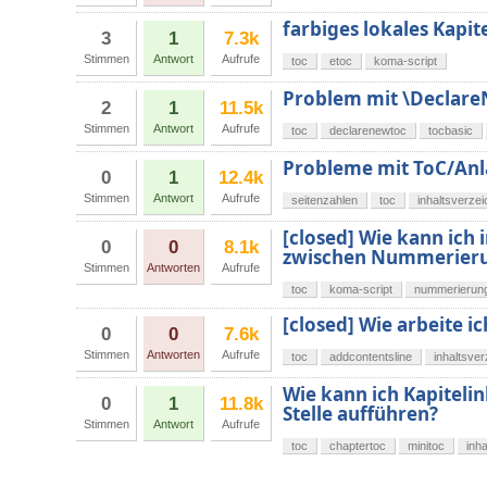
farbiges lokales Kapit
3
1
7.3k
Stimmen
Antwort
Aufrufe
toc
etoc
koma-script
Problem mit \Declare
2
1
11.5k
Stimmen
Antwort
Aufrufe
toc
declarenewtoc
tocbasic
Probleme mit ToC/Anl
0
1
12.4k
Stimmen
Antwort
Aufrufe
seitenzahlen
toc
inhaltsverzei
[closed] Wie kann ich
0
0
8.1k
zwischen Nummerierun
Stimmen
Antworten
Aufrufe
toc
koma-script
nummerierun
[closed] Wie arbeite i
0
0
7.6k
Stimmen
Antworten
Aufrufe
toc
addcontentsline
inhaltsver
Wie kann ich Kapitelin
0
1
11.8k
Stelle aufführen?
Stimmen
Antwort
Aufrufe
toc
chaptertoc
minitoc
inh