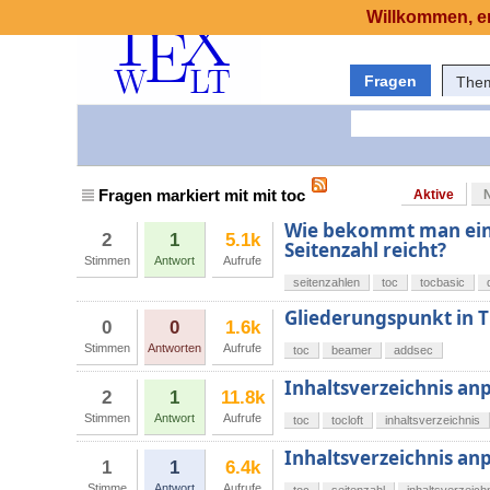
Willkommen, er
Fragen
The
Fragen markiert mit mit toc
Aktive
Wie bekommt man eine 
2
1
5.1k
Seitenzahl reicht?
Stimmen
Antwort
Aufrufe
seitenzahlen
toc
tocbasic
Gliederungspunkt in
0
0
1.6k
Stimmen
Antworten
Aufrufe
toc
beamer
addsec
Inhaltsverzeichnis anp
2
1
11.8k
Stimmen
Antwort
Aufrufe
toc
tocloft
inhaltsverzeichnis
Inhaltsverzeichnis anp
1
1
6.4k
Stimme
Antwort
Aufrufe