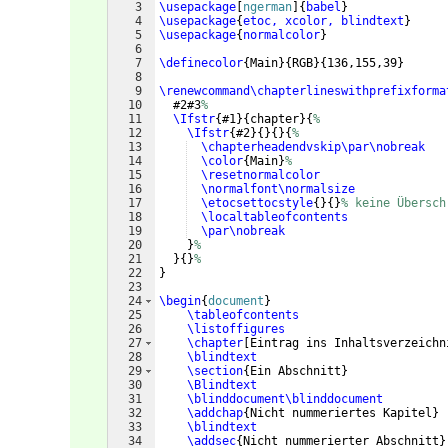
3
\usepackage
[
ngerman
]
{
babel
}
4
\usepackage
{
etoc, xcolor, blindtext
}
5
\usepackage
{
normalcolor
}
6
7
\definecolor
{
Main
}
{
RGB
}
{
136,155,39
}
8
9
\renewcommand\chapterlineswithprefixforma
10
  #2#3
%
11
\Ifstr
{
#1
}
{
chapter
}
{
%
12
\Ifstr
{
#2
}
{
}
{
}
{
%
13
\chapterheadendvskip\par\nobreak
14
\color
{
Main
}
%
15
\resetnormalcolor
16
\normalfont\normalsize
17
\etocsettocstyle
{
}
{
}
% keine Übersch
18
\localtableofcontents
19
\par\nobreak
20
}
%
21
}
{
}
%
22
}
23
24
\begin
{
document
}
25
\tableofcontents
26
\listoffigures
27
\chapter
[
Eintrag ins Inhaltsverzeichn
28
\blindtext
29
\section
{
Ein Abschnitt
}
30
\Blindtext
31
\blinddocument\blinddocument
32
\addchap
{
Nicht nummeriertes Kapitel
}
33
\blindtext
34
\addsec
{
Nicht nummerierter Abschnitt
}