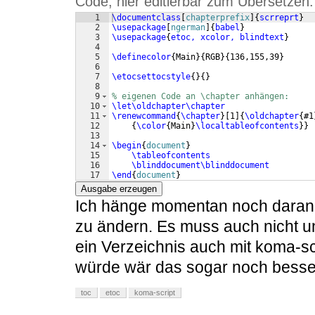
Code, hier editierbar zum Übersetzen:
1
\documentclass
[
chapterprefix
]
{
scrreprt
}
2
\usepackage
[
ngerman
]
{
babel
}
3
\usepackage
{
etoc, xcolor, blindtext
}
4
5
\definecolor
{
Main
}
{
RGB
}
{
136,155,39
}
6
7
\etocsettocstyle
{
}
{
}
8
9
% eigenen Code an \chapter anhängen:
10
\let\oldchapter\chapter
11
\renewcommand
{
\chapter
}
[
1
]
{
\oldchapter
{
#1
12
{
\color
{
Main
}
\localtableofcontents
}}
13
14
\begin
{
document
}
15
\tableofcontents
16
\blinddocument\blinddocument
17
\end
{
document
}
Ausgabe erzeugen
Ich hänge momentan noch daran d
zu ändern. Es muss auch nicht u
ein Verzeichnis auch mit koma-s
würde wär das sogar noch besse
toc
etoc
koma-script