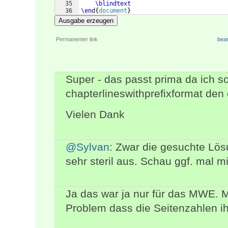
35
\blindtext
36
\end
{
document
}
Ausgabe erzeugen
Permanenter link
bear
Super - das passt prima da ich s
chapterlineswithprefixformat den
Vielen Dank
@Sylvan
: Zwar die gesuchte Lös
sehr steril aus. Schau ggf. mal mi
Ja das war ja nur für das MWE. Mi
Problem dass die Seitenzahlen ih