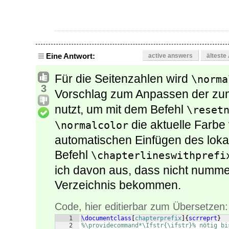
Eine Antwort:
active answers
älteste
Für die Seitenzahlen wird
\norma
3
Vorschlag zum Anpassen der zu
nutzt, um mit dem Befehl
\reset
die aktuelle Farb
\normalcolor
automatischen Einfügen des loka
Befehl
\chapterlineswithprefi
ich davon aus, dass nicht nummer
Verzeichnis bekommen.
Code, hier editierbar zum Übersetzen:
1
\documentclass
[
chapterprefix
]
{
scrreprt
}
2
%\providecommand*\Ifstr{\ifstr}% nötig bi