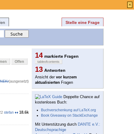
Anmelden
über
FAQ
×
fen
Stelle eine Frage
14
markierte Fragen
mmen
Offen
tableofcontents
13
Antworten
Ansicht der
vor kurzem
NEKr
(ausgesetzt)
aktualisierten
Fragen
Doppelte Chance auf
kostenloses Buch:
Buchverschenkung auf LaTeX.org
18.6k
22
stefan ♦♦
Book Giveaway on StackExchange
Mit Unterstützung durch
DANTE e.V.:
Deutschsprachige