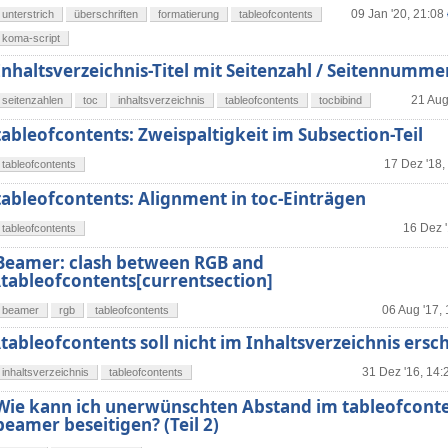
09 Jan '20, 21:08
unterstrich
überschriften
formatierung
tableofcontents
koma-script
Inhaltsverzeichnis-Titel mit Seitenzahl / Seitennumm
21 Aug
seitenzahlen
toc
inhaltsverzeichnis
tableofcontents
tocbibind
tableofcontents: Zweispaltigkeit im Subsection-Teil
17 Dez '18,
tableofcontents
tableofcontents: Alignment in toc-Einträgen
16 Dez '
tableofcontents
Beamer: clash between RGB and
\tableofcontents[currentsection]
06 Aug '17,
beamer
rgb
tableofcontents
\tableofcontents soll nicht im Inhaltsverzeichnis ersc
31 Dez '16, 14:
inhaltsverzeichnis
tableofcontents
Wie kann ich unerwünschten Abstand im tableofconte
beamer beseitigen? (Teil 2)