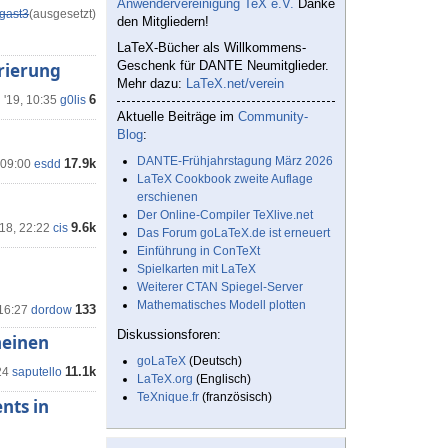
Anwendervereinigung TeX e.V.
Danke
gast3
(ausgesetzt)
den Mitgliedern!
LaTeX-Bücher als Willkommens-
Geschenk für DANTE Neumitglieder.
erierung
Mehr dazu:
LaTeX.net/verein
6
 '19, 10:35
g0lis
Aktuelle Beiträge im
Community-
Blog
:
DANTE-Frühjahrstagung März 2026
17.9k
 09:00
esdd
LaTeX Cookbook zweite Auflage
erschienen
Der Online-Compiler TeXlive.net
9.6k
18, 22:22
cis
Das Forum goLaTeX.de ist erneuert
Einführung in ConTeXt
Spielkarten mit LaTeX
Weiterer CTAN Spiegel-Server
Mathematisches Modell plotten
133
 16:27
dordow
Diskussionsforen:
heinen
goLaTeX
(Deutsch)
11.1k
24
saputello
LaTeX.org
(Englisch)
TeXnique.fr
(französisch)
nts in