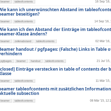
16 Sep '16,
beamer
tableofcontents
Wie kann ich unerwünschten Abstand im tableofconte
beamer beseitigen?
14 Sep '16,
beamer
tableofcontents
Wie kann ich den Abstand der Einträge im tableofcont
beamer-Klasse ändern?
02 Mär '16,
beamer
zeilenabstand
tableofcontents
Beamer handout / pgfpages: (Falsche) Links in Table o
verhindern
21 Jul '15,
pgfpages
beamer
handout
tableofcontents
[closed] Einträge verstecken in table of contents der
Klasse
11 Mär '15,
beamer
tableofcontents
beamer tableofcontents mit zusätzlichen Information
aktuelle subsection
08 Mär '15, 12:
beamer
tableofcontents