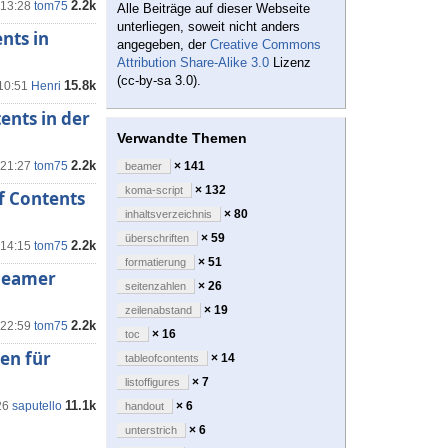
2.2k
 13:28
tom75
Alle Beiträge auf dieser Webseite
unterliegen, soweit nicht anders
nts in
angegeben, der
Creative Commons
Attribution Share-Alike 3.0
Lizenz
(cc-by-sa 3.0).
15.8k
 10:51
Henri
ents in der
Verwandte Themen
2.2k
 21:27
tom75
× 141
beamer
× 132
koma-script
f Contents
× 80
inhaltsverzeichnis
× 59
überschriften
2.2k
 14:15
tom75
× 51
formatierung
 beamer
× 26
seitenzahlen
× 19
zeilenabstand
2.2k
 22:59
tom75
× 16
toc
en für
× 14
tableofcontents
× 7
listoffigures
11.1k
26
saputello
× 6
handout
× 6
unterstrich