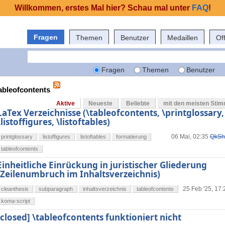
Willkommen, erstes Mal hier? Schau mal unter
FAQ
!
Fragen
Themen
Benutzer
Medaillen
Of
Fragen
Themen
Benutzer
tableofcontents
Aktive
Neueste
Beliebte
mit den meisten Sti
LaTex Verzeichnisse (\tableofcontents, \printglossary,
\listoffigures, \listoftables)
06 Mai, 02:35
QkSh
printglossary
listoffigures
listoftables
formatierung
tableofcontents
Einheitliche Einrückung in juristischer Gliederung
(Zeilenumbruch im Inhaltsverzeichnis)
25 Feb '25, 17:
cleanthesis
subparagraph
inhaltsverzeichnis
tableofcontents
koma-script
[closed] \tableofcontents funktioniert nicht