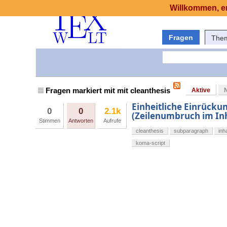
Willkommen, er
Fragen
The
Fragen markiert mit mit cleanthesis
Aktive
Einheitliche Einrückun
0
0
2.1k
(Zeilenumbruch im Inh
Stimmen
Antworten
Aufrufe
cleanthesis
subparagraph
inh
koma-script