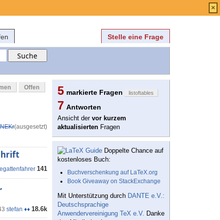
Anmelden
über
FAQ
×
fen
Stelle eine Frage
mmen
Offen
5
markierte Fragen
listoftables
7
Antworten
Ansicht der
vor kurzem
NEKr
(ausgesetzt)
aktualisierten
Fragen
Doppelte Chance auf
hrift
kostenloses Buch:
141
regattenfahrer
Buchverschenkung auf LaTeX.org
Book Giveaway on StackExchange
,
Mit Unterstützung durch
DANTE e.V.:
Deutschsprachige
18.6k
43
stefan ♦♦
Anwendervereinigung TeX e.V.
Danke