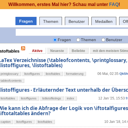
Willkommen, erstes Mal hier? Schau mal unter
FAQ
!
Fragen
Themen
Benutzer
Medaillen
Of
Fragen
Themen
Benutzer
istoftables
Aktive
Neueste
Beliebte
mit den meisten Sti
LaTex Verzeichnisse (\tableofcontents, \printglossary,
\listoffigures, \listoftables)
06 Mai, 02:35
QkSh
printglossary
listoffigures
listoftables
formatierung
tableofcontents
\listoffigures - Erläuternder Text unterhalb der Übersc
12 Jan '25, 15:53
f
listoftables
listoffigures
lstlistoflistings
index
Wie kann ich die Abfrage der Logik von \iftotalfigures
\iftotaltables ändern?
10 Jan '18, 14:
caption
listoffigures
listoftables