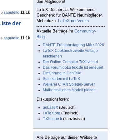
den Mitgliedern!
LaTeX-Bücher als Willkommens-
11.1k
55
saputello
Geschenk für DANTE Neumitglieder.
Mehr dazu:
LaTeX.net/verein
Liste der
Aktuelle Beiträge im
Community-
Blog
:
11.1k
24
saputello
DANTE-Frühjahrstagung März 2026
LaTeX Cookbook zweite Auflage
erschienen
Der Online-Compiler TeXlive.net
Das Forum goLaTeX.de ist erneuert
Einführung in ConTeXt
Spielkarten mit LaTeX
Weiterer CTAN Spiegel-Server
Mathematisches Modell plotten
Diskussionsforen:
goLaTeX
(Deutsch)
LaTeX.org
(Englisch)
TeXnique.fr
(französisch)
Alle Beiträge auf dieser Webseite