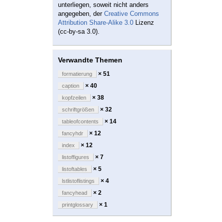
unterliegen, soweit nicht anders
angegeben, der
Creative Commons
Attribution Share-Alike 3.0
Lizenz
(cc-by-sa 3.0).
Verwandte Themen
× 51
formatierung
× 40
caption
× 38
kopfzeilen
× 32
schriftgrößen
× 14
tableofcontents
× 12
fancyhdr
× 12
index
× 7
listoffigures
× 5
listoftables
× 4
lstlistoflistings
× 2
fancyhead
× 1
printglossary