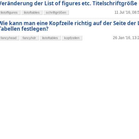
Veränderung der List of figures etc. Titelschriftgröße
11 Jul '16, 08:
listoffigures
listoftables
schriftgrößen
Wie kann man eine Kopfzeile richtig auf der Seite der 
Tabellen festlegen?
26 Jan '16, 13:
fancyhead
fancyhdr
listoftables
kopfzeilen