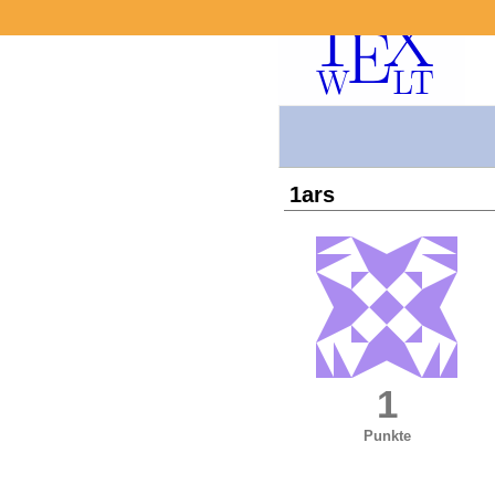
1ars
1
Punkte