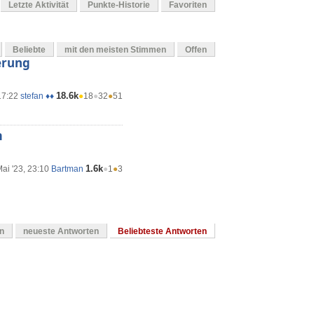
Letzte Aktivität
Punkte-Historie
Favoriten
Beliebte
mit den meisten Stimmen
Offen
derung
18.6k
17:22
stefan ♦♦
●
18
●
32
●
51
m
1.6k
ai '23, 23:10
Bartman
●
1
●
3
en
neueste Antworten
Beliebteste Antworten