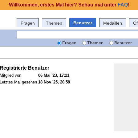
Willkommen, erstes Mal hier? Schau mal unter
FAQ
!
Benutzer
Fragen
Themen
Medaillen
Of
Fragen
Themen
Benutzer
Registrierte Benutzer
Mitglied von
06 Mai '23, 17:21
Letztes Mal gesehen
18 Nov '25, 20:58