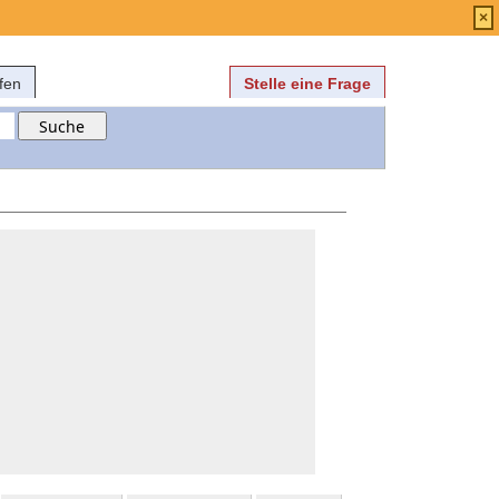
Anmelden
über
FAQ
×
fen
Stelle eine Frage