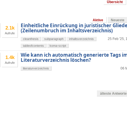
Übersicht
Aktive
Neueste
Einheitliche Einrückung in juristischer Glie
2.1k
(Zeilenumbruch im Inhaltsverzeichnis)
Aufrufe
25 Feb '25, 
cleanthesis
subparagraph
inhaltsverzeichnis
tableofcontents
koma-script
Wie kann ich automatisch generierte Tags i
1.4k
Literaturverzeichnis löschen?
Aufrufe
06 M
literaturverzeichnis
älteste Antwort
en