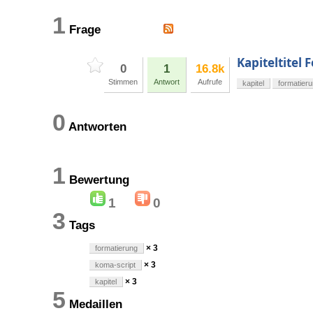
1
Frage
Kapiteltitel
0
1
16.8k
Stimmen
Antwort
Aufrufe
kapitel
formatier
0
Antworten
1
Bewertung
1
0
3
Tags
× 3
formatierung
× 3
koma-script
× 3
kapitel
5
Medaillen