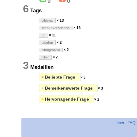
0
0
6
Tags
× 13
biblatex
× 13
literaturverzeichnis
× 11
url
× 2
tabellen
× 2
bibliographie
× 2
biber
3
Medaillen
●
Beliebte Frage
× 3
●
Bemerkenswerte Frage
× 3
●
Hervorragende Frage
× 2
über
|
FAQ