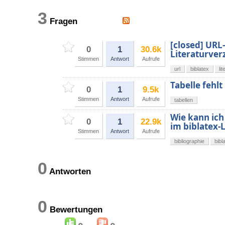
3
Fragen
[closed] URL
0
1
30.6k
Literaturver
Stimmen
Antwort
Aufrufe
url
biblatex
li
Tabelle fehlt
0
1
9.5k
Stimmen
Antwort
Aufrufe
tabellen
Wie kann ich
0
1
22.9k
im biblatex-
Stimmen
Antwort
Aufrufe
bibliographie
bibl
0
Antworten
0
Bewertungen