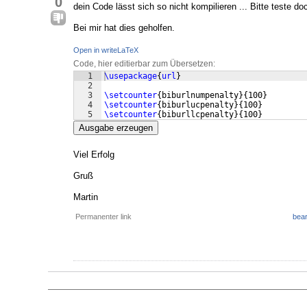
0
dein Code lässt sich so nicht kompilieren ... Bitte teste d
Bei mir hat dies geholfen.
Open in writeLaTeX
Code, hier editierbar zum Übersetzen:
1
\usepackage
{
url
}
2
3
\setcounter
{
biburlnumpenalty
}
{
100
}
4
\setcounter
{
biburlucpenalty
}
{
100
}
5
\setcounter
{
biburllcpenalty
}
{
100
}
Ausgabe erzeugen
Viel Erfolg
Gruß
Martin
Permanenter link
bear