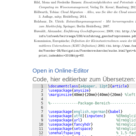
Open in Online-Editor
Code, hier editierbar zum Übersetzen:
1
\documentclass
[
a4paper, 12pt
]
{
article
}
2
\usepackage
{
anysize
}
3
\marginsize
{
40mm
}
{
20mm
}
{
40mm
}
{
20mm
}
%left
4
5
%-------------Package-Bereich------------
6
7
\usepackage
[
english,ngerman
]
{
babel
}
8
\usepackage
[
utf8
]
{
inputenc
}
%ERmöglci
9
\usepackage
{
url
}
%Ermöglic
10
\usepackage
{
fancyhdr
}
%Ermöglci
11
\usepackage
{
setspace
}
%Ermöglic
12
\onehalfspacing
% 1,5-fac