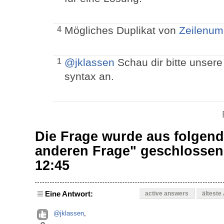
Mögliches Duplikat von
Zeilenumb
4
@jklassen
Schau dir bitte unser
1
syntax an.
Die Frage wurde aus folgend
anderen Frage" geschlosse
12:45
Eine Antwort:
active answers
älteste
@jklassen
,