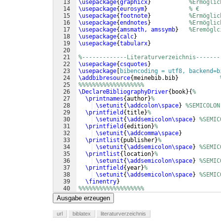
13
\usepackage
{
graphicx
}
%Ermöglic
14
\usepackage
{
eurosym
}
% €
15
\usepackage
{
footnote
}
%Ermöglic
16
\usepackage
{
endnotes
}
%Ermöglic
17
\usepackage
{
amsmath, amssymb
}
%Eremöglc
18
\usepackage
{
calc
}
19
\usepackage
{
tabularx
}
20
21
%-------------Literaturverzeichnis-------
22
\usepackage
{
csquotes
}
23
\usepackage
[
bibencoding = utf8, backend=b
24
\addbibresource
{
meinebib.bib
}
25
%%%%%%%%%%%%%%%%%%%
26
\DeclareBibliographyDriver
{
book
}
{
%
27
\printnames
{
author
}
%
28
\setunit
{
\addcolon\space
}
%SEMICOLON
29
\printfield
{
title
}
%
30
\setunit
{
\addsemicolon\space
}
%SEMIC
31
\printfield
{
edition
}
%
32
\setunit
{
\addcomma\space
}
33
\printlist
{
publisher
}
%
34
\setunit
{
\addsemicolon\space
}
%SEMIC
35
\printlist
{
location
}
%
36
\setunit
{
\addsemicolon\space
}
%SEMIC
37
\printfield
{
year
}
%
38
\setunit
{
\addsemicolon\space
}
%SEMIC
39
\finentry
}
40
%%%%%%%%%%%%%%%%%%%
41
%%%%%%%%%%%%%%%%%%%
Ausgabe erzeugen
url
biblatex
literaturverzeichnis