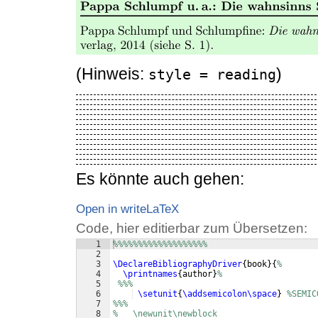
(Hinweis:
)
style = reading
Es könnte auch gehen:
Open in writeLaTeX
Code, hier editierbar zum Übersetzen:
1
%%%%%%%%%%%%%%%%%%%
2
3
\DeclareBibliographyDriver
{
book
}
{
%
4
\printnames
{
author
}
%
5
%%% 
6
\setunit
{
\addsemicolon\space
}
%SEMIC
7
%%% 
8
%   \newunit\newblock