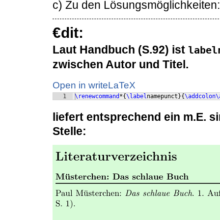
c) Zu den Lösungsmöglichkeiten:
€dit:
Laut Handbuch (S.92) ist
label
zwischen Autor und Titel.
Open in writeLaTeX
1
\renewcommand
*
{
\label
namepunct
}
{
\addcolon\
liefert entsprechend ein m.E. s
Stelle: