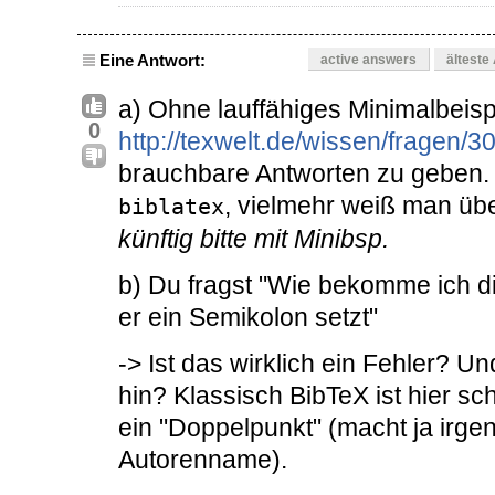
Eine Antwort:
active answers
älteste
a) Ohne lauffähiges Minimalbeisp
0
http://texwelt.de/wissen/fragen/3
brauchbare Antworten zu geben.
, vielmehr weiß man übe
biblatex
künftig bitte mit Minibsp.
b) Du fragst "Wie bekomme ich d
er ein Semikolon setzt"
-> Ist das wirklich ein Fehler? Un
hin? Klassisch BibTeX ist hier sc
ein "Doppelpunkt" (macht ja irg
Autorenname).