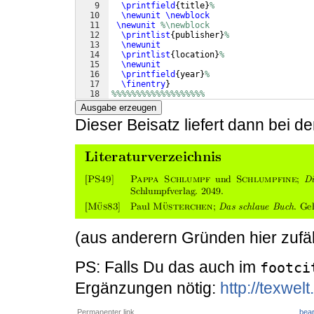
9
\printfield
{
title
}
%
10
\newunit
\newblock
11
\newunit
%\newblock
12
\printlist
{
publisher
}
%
13
\newunit
14
\printlist
{
location
}
%
15
\newunit
16
\printfield
{
year
}
%
17
\finentry
}
18
%%%%%%%%%%%%%%%%%%%
Ausgabe erzeugen
Dieser Beisatz liefert dann bei d
(aus anderern Gründen hier zufäll
PS: Falls Du das auch im
footci
Ergänzungen nötig:
http://texwel
Permanenter link
bear