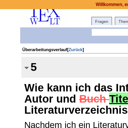
Willkommen, er
Fragen
The
Überarbeitungsverlauf[
Zurück
]
5
Wie kann ich das I
Autor und
Buch
Tit
Literaturverzeichni
Nachdem ich ein Literatur