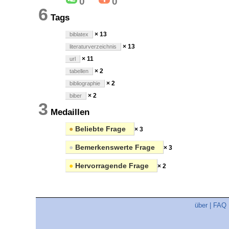
0
0
6
Tags
× 13
biblatex
× 13
literaturverzeichnis
× 11
url
× 2
tabellen
× 2
bibliographie
× 2
biber
3
Medaillen
●
Beliebte Frage
× 3
●
Bemerkenswerte Frage
× 3
●
Hervorragende Frage
× 2
über
|
FAQ