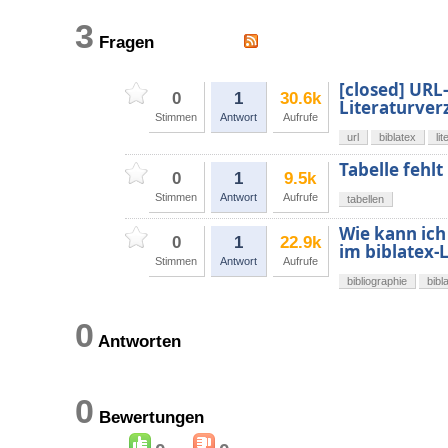
3
Fragen
[closed] URL
0
1
30.6k
Literaturver
Stimmen
Antwort
Aufrufe
url
biblatex
li
Tabelle fehlt
0
1
9.5k
Stimmen
Antwort
Aufrufe
tabellen
Wie kann ich
0
1
22.9k
im biblatex-
Stimmen
Antwort
Aufrufe
bibliographie
bibl
0
Antworten
0
Bewertungen