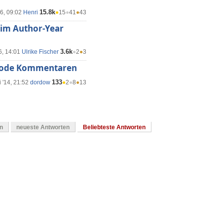
15.8k
16, 09:02
Henri
●
15
●
41
●
43
eim Author-Year
3.6k
6, 14:01
Ulrike Fischer
●
2
●
3
 Code Kommentaren
133
 '14, 21:52
dordow
●
2
●
8
●
13
en
neueste Antworten
Beliebteste Antworten