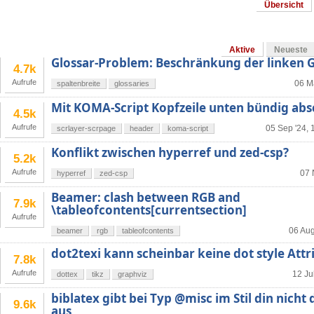
Übersicht
Aktive
Neueste
Glossar-Problem: Beschränkung der linken G
4.7k
Aufrufe
06 M
spaltenbreite
glossaries
Mit KOMA-Script Kopfzeile unten bündig abs
4.5k
Aufrufe
05 Sep '24, 
scrlayer-scrpage
header
koma-script
Konflikt zwischen hyperref und zed-csp?
5.2k
Aufrufe
07 
hyperref
zed-csp
Beamer: clash between RGB and
7.9k
\tableofcontents[currentsection]
Aufrufe
06 Aug
beamer
rgb
tableofcontents
dot2texi kann scheinbar keine dot style Attr
7.8k
Aufrufe
12 Ju
dottex
tikz
graphviz
biblatex gibt bei Typ @misc im Stil din nicht 
9.6k
aus