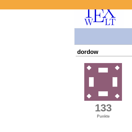
dordow
133
Punkte