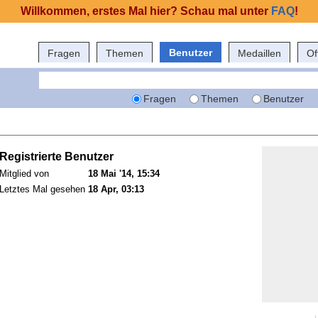
Willkommen, erstes Mal hier? Schau mal unter
FAQ
!
Benutzer
Fragen
Themen
Medaillen
Of
Fragen
Themen
Benutzer
Registrierte Benutzer
Mitglied von
18 Mai '14, 15:34
Letztes Mal gesehen
18 Apr, 03:13