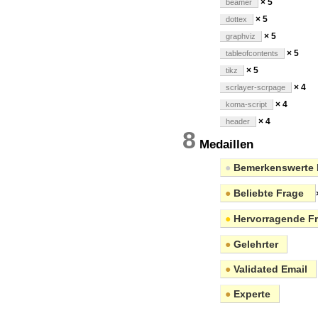
× 5
beamer
× 5
dottex
× 5
graphviz
× 5
tableofcontents
× 5
tikz
× 4
scrlayer-scrpage
× 4
koma-script
× 4
header
8
Medaillen
●
Bemerkenswerte 
●
Beliebte Frage
●
Hervorragende F
●
Gelehrter
●
Validated Email
●
Experte