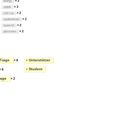
× 3
listings
× 3
natbib
× 2
zed-csp
× 2
spaltenbreite
× 2
hyperref
× 2
glossaries
Frage
●
Unterstützer
× 8
●
Student
× 8
rage
× 2