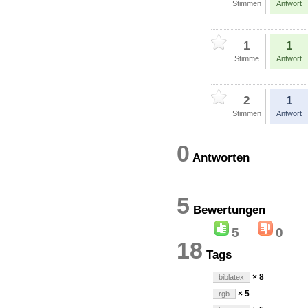
Stimmen
Antwort
1
1
Stimme
Antwort
2
1
Stimmen
Antwort
0
Antworten
5
Bewertung
5
0
18
Tags
× 8
biblatex
× 5
rgb