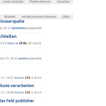
Letzte Aktivität
Punkte-Historie
Favoriten
Beliebte
mit den meisten Stimmen
Offen
lossarspalte
ai, 02:17
QkShNEKr
(ausgesetzt)
chließen
18.6k
16:15
stefan ♦♦
●
18
●
32
●
51
Nov '21, 16:13
gast3
(ausgesetzt)
133
 '17, 16:27
dordow
●
2
●
8
●
13
ibute verarbeiten
133
l '17, 19:58
dordow
●
2
●
8
●
13
das Feld publisher