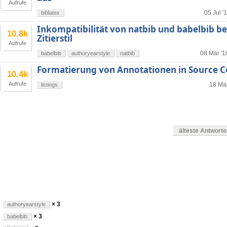
Aufrufe
05 Jul '
biblatex
Inkompatibilität von natbib und babelbib b
10.8k
Zitierstil
Aufrufe
08 Mär '1
babelbib
authoryearstyle
natbib
Formatierung von Annotationen in Source
10.4k
Aufrufe
18 Mai
listings
älteste Antwort
en
× 3
authoryearstyle
× 3
babelbib