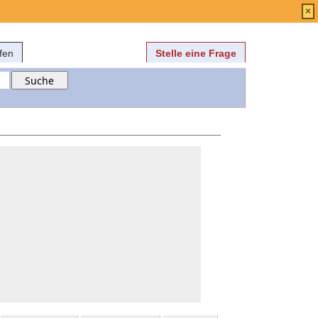
Anmelden
über
FAQ
×
fen
Stelle eine Frage