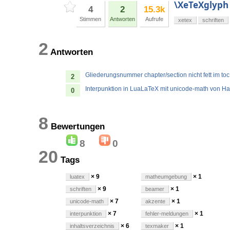
\XeTeXglyph
4
2
15.3k
Stimmen
Antworten
Aufrufe
xetex
schriften
2
Antworten
Gliederungsnummer chapter/section nicht fett im to
2
Interpunktion in LuaLaTeX mit unicode-math von Hau
0
8
Bewertungen
8
0
20
Tags
× 9
× 1
luatex
matheumgebung
× 9
× 1
schriften
beamer
× 7
× 1
unicode-math
akzente
× 7
× 1
interpunktion
fehler-meldungen
× 6
× 1
inhaltsverzeichnis
texmaker