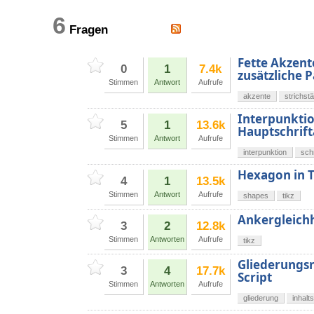
6
Fragen
Fette Akzent
0
1
7.4k
zusätzliche 
Stimmen
Antwort
Aufrufe
akzente
strichst
Interpunktio
5
1
13.6k
Hauptschrift
Stimmen
Antwort
Aufrufe
interpunktion
schr
Hexagon in T
4
1
13.5k
Stimmen
Antwort
Aufrufe
shapes
tikz
Ankergleichh
3
2
12.8k
Stimmen
Antworten
Aufrufe
tikz
Gliederungsn
3
4
17.7k
Script
Stimmen
Antworten
Aufrufe
gliederung
inhalt