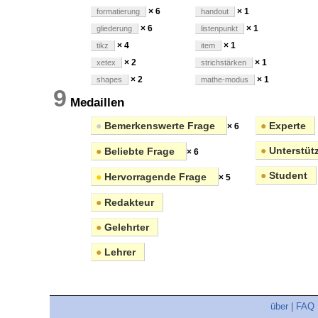
× 6
× 1
formatierung
handout
× 6
× 1
gliederung
listenpunkt
× 4
× 1
tikz
item
× 2
× 1
xetex
strichstärken
× 2
× 1
shapes
mathe-modus
9
Medaillen
●
Bemerkenswerte Frage
●
Experte
× 6
●
Unterstüt
●
Beliebte Frage
× 6
●
Student
●
Hervorragende Frage
× 5
●
Redakteur
●
Gelehrter
●
Lehrer
über
|
FAQ