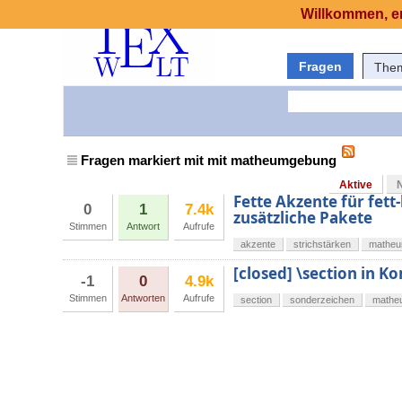
Willkommen, er
Fragen
The
Fragen markiert mit mit matheumgebung
Aktive
Fette Akzente für fe
0
1
7.4k
zusätzliche Pakete
Stimmen
Antwort
Aufrufe
akzente
strichstärken
mathe
[closed] \section in K
-1
0
4.9k
Stimmen
Antworten
Aufrufe
section
sonderzeichen
mathe