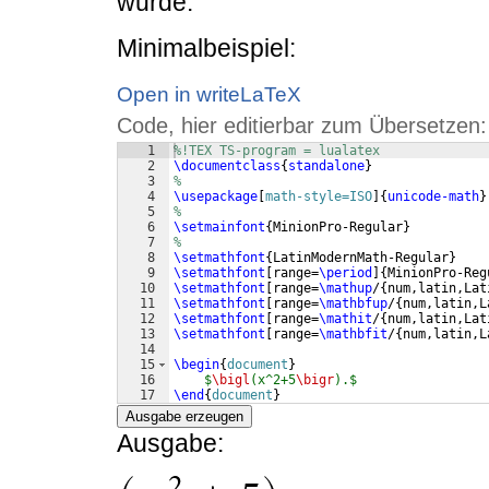
wurde.
Minimalbeispiel:
Open in writeLaTeX
Code, hier editierbar zum Übersetzen:
1
%!TEX TS-program = lualatex
2
\documentclass
{
standalone
}
3
%
4
\usepackage
[
math-style=ISO
]
{
unicode-math
}
5
%
6
\setmainfont
{
MinionPro-Regular
}
7
%
8
\setmathfont
{
LatinModernMath-Regular
}
9
\setmathfont
[
range=
\period
]
{
MinionPro-Reg
10
\setmathfont
[
range=
\mathup
/
{
num,latin,Lat
11
\setmathfont
[
range=
\mathbfup
/
{
num,latin,L
12
\setmathfont
[
range=
\mathit
/
{
num,latin,Lat
13
\setmathfont
[
range=
\mathbfit
/
{
num,latin,L
14
15
\begin
{
document
}
16
$
\bigl
(x^2+5
\bigr
).$
17
\end
{
document
}
Ausgabe erzeugen
Ausgabe: