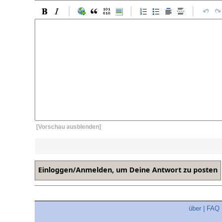
[Vorschau ausblenden]
über
|
FAQ