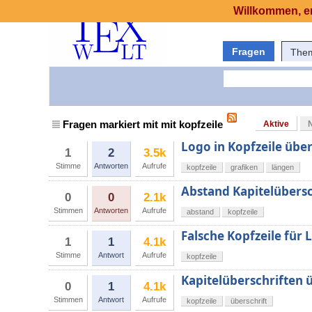
Willkommen, er
Fragen
The
Fragen markiert mit mit kopfzeile
Aktive
Logo in Kopfzeile übe
1
2
3.5k
Stimme
Antworten
Aufrufe
kopfzeile
grafiken
längen
Abstand Kapitelübersc
0
0
2.1k
Stimmen
Antworten
Aufrufe
abstand
kopfzeile
Falsche Kopfzeile für 
1
1
4.1k
Stimme
Antwort
Aufrufe
kopfzeile
Kapitelüberschriften ü
0
1
4.1k
Stimmen
Antwort
Aufrufe
kopfzeile
überschrift