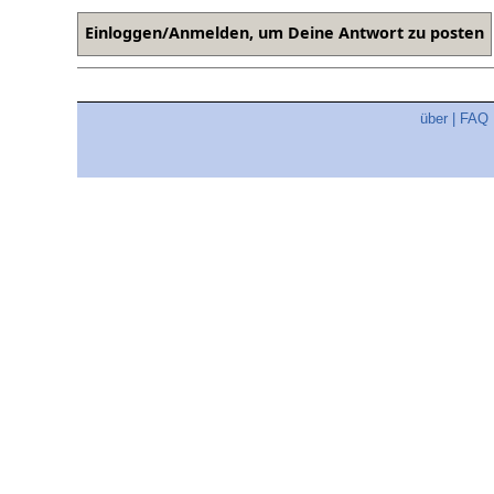
über
|
FAQ