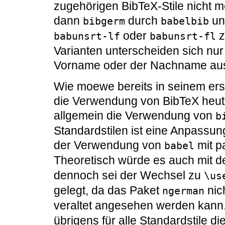
zugehörigen BibTeX-Stile nicht 
dann
durch
u
bibgerm
babelbib
oder
z
babunsrt-lf
babunsrt-fl
Varianten unterscheiden sich nur 
Vorname oder der Nachname au
Wie moewe bereits in seinem ers
die Verwendung von BibTeX heute
allgemein die Verwendung von
b
Standardstilen ist eine Anpassu
der Verwendung von
mit p
babel
Theoretisch würde es auch mit 
dennoch sei der Wechsel zu
\us
gelegt, da das Paket
nic
ngerman
veraltet angesehen werden kann
übrigens für alle Standardstile d