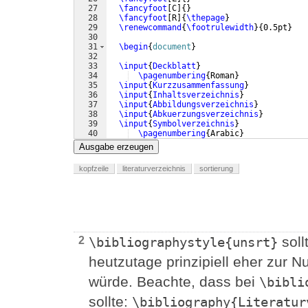
27
\fancyfoot
[
C
]
{
}
28
\fancyfoot
[
R
]
{
\thepage
}
29
\renewcommand
{
\footrulewidth
}
{
0.5pt
}
30
31
\begin
{
document
}
32
33
\input
{
Deckblatt
}
34
\pagenumbering
{
Roman
}
35
\input
{
Kurzzusammenfassung
}
36
\input
{
Inhaltsverzeichnis
}
37
\input
{
Abbildungsverzeichnis
}
38
\input
{
Abkuerzungsverzeichnis
}
39
\input
{
Symbolverzeichnis
}
40
\pagenumbering
{
Arabic
}
41
\input
{
Einleitung
}
Ausgabe erzeugen
kopfzeile
literaturverzeichnis
sortierung
soll
2
\bibliographystyle{unsrt}
heutzutage prinzipiell eher zur 
würde. Beachte, dass bei
\bibli
sollte:
\bibliography{Literatur