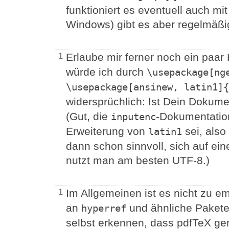
funktioniert es eventuell auch mi
Windows) gibt es aber regelmäßi
Erlaube mir ferner noch ein paa
1
würde ich durch
\usepackage[ng
\usepackage[ansinew, latin1]{
widersprüchlich: Ist Dein Dokume
(Gut, die
-Dokumentatio
inputenc
Erweiterung von
sei, also
latin1
dann schon sinnvoll, sich auf ei
nutzt man am besten UTF-8.)
Im Allgemeinen ist es nicht zu e
1
an
und ähnliche Pakete
hyperref
selbst erkennen, dass pdfTeX gen