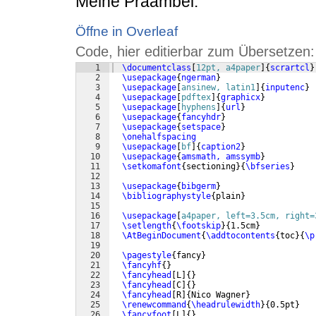
Meine Präambel:
Öffne in Overleaf
Code, hier editierbar zum Übersetzen:
1
\documentclass
[
12pt, a4paper
]
{
scrartcl
}
2
\usepackage
{
ngerman
}
3
\usepackage
[
ansinew, latin1
]
{
inputenc
}
4
\usepackage
[
pdftex
]
{
graphicx
}
5
\usepackage
[
hyphens
]
{
url
}
6
\usepackage
{
fancyhdr
}
7
\usepackage
{
setspace
}
8
\onehalfspacing
9
\usepackage
[
bf
]
{
caption2
}
10
\usepackage
{
amsmath, amssymb
}
11
\setkomafont
{
sectioning
}
{
\bfseries
}
12
13
\usepackage
{
bibgerm
}
14
\bibliographystyle
{
plain
}
15
16
\usepackage
[
a4paper, left=3.5cm, right=
17
\setlength
{
\footskip
}
{
1.5cm
}
18
\AtBeginDocument
{
\addtocontents
{
toc
}
{
\p
19
20
\pagestyle
{
fancy
}
21
\fancyhf
{
}
22
\fancyhead
[
L
]
{
}
23
\fancyhead
[
C
]
{
}
24
\fancyhead
[
R
]
{
Nico Wagner
}
25
\renewcommand
{
\headrulewidth
}
{
0.5pt
}
26
\fancyfoot
[
L
]
{
}