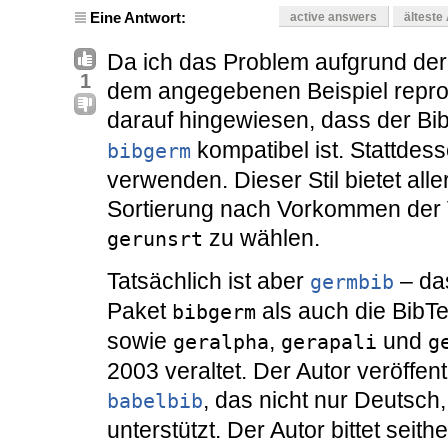
Eine Antwort:
active answers
älteste
Da ich das Problem aufgrund der 
1
dem angegebenen Beispiel reprodu
darauf hingewiesen, dass der Bi
kompatibel ist. Stattdes
bibgerm
verwenden. Dieser Stil bietet all
Sortierung nach Vorkommen der 
zu wählen.
gerunsrt
Tatsächlich ist aber
– da
germbib
Paket
als auch die BibTe
bibgerm
sowie
,
und
geralpha
gerapali
g
2003 veraltet. Der Autor veröffe
, das nicht nur Deutsc
babelbib
unterstützt. Der Autor bittet seit