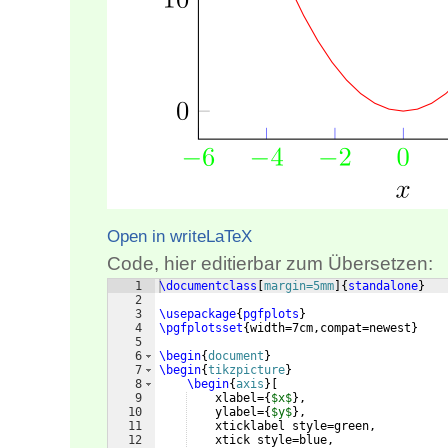
Open in writeLaTeX
Code, hier editierbar zum Übersetzen:
1
\documentclass
[
margin=5mm
]
{
standalone
}
2
3
\usepackage
{
pgfplots
}
4
\pgfplotsset
{
width=7cm,compat=newest
}
5
6
\begin
{
document
}
7
\begin
{
tikzpicture
}
8
\begin
{
axis
}
[
9
    xlabel=
{
$x$
}
,
10
    ylabel=
{
$y$
}
,
11
    xticklabel style=green,
12
    xtick style=blue,