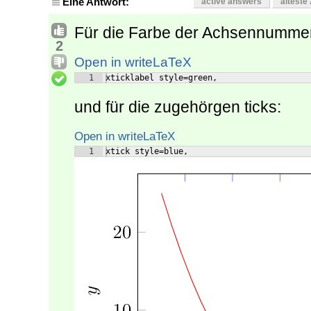
Eine Antwort:
active answers
älteste
Für die Farbe der Achsennummer
2
Open in writeLaTeX
1
xticklabel style=green,
und für die zugehörgen ticks:
Open in writeLaTeX
1
xtick style=blue,