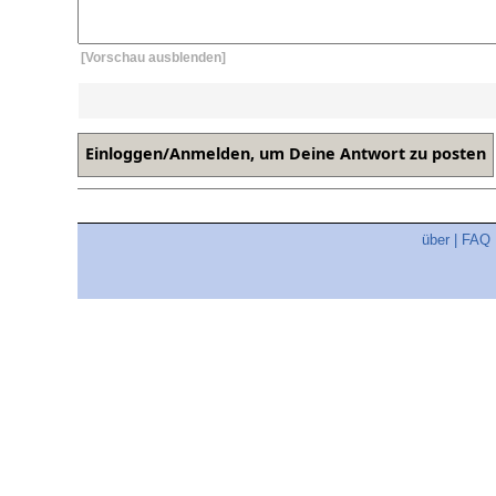
[Vorschau ausblenden]
über
|
FAQ