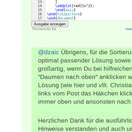
13
]
14
\addplot
[
red
]
{
x^2
}
;
15
\end
{
axis
}
16
\end
{
tikzpicture
}
17
\end
{
document
}
Ausgabe erzeugen
Permanenter link
bear
@dzaic
Übrigens, für die Sortie
optimal passender Lösung sowie 
großartig, wenn Du bei hilfreiche
"Daumen nach oben" anklicken wü
Lösung (wie hier und vllt. Christ
links vom Post das Häkchen klic
immer oben und ansonsten nach G
Herzlichen Dank für die ausführl
Hinweise verstanden und auch u