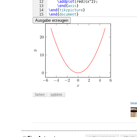
12
\addplot
[
red
]
{
x^2
}
;
13
\end
{
axis
}
14
\end
{
tikzpicture
}
15
\end
{
document
}
Ausgabe erzeugen
farben
pgfplots
bear