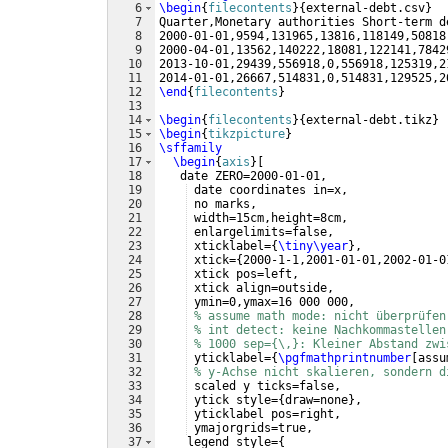
6
\begin
{
filecontents
}
{
external-debt.csv
}
7
Quarter,Monetary authorities Short-term d
8
2000-01-01,9594,131965,13816,118149,50818
9
2000-04-01,13562,140222,18081,122141,7842
10
2013-10-01,29439,556918,0,556918,125319,2
11
2014-01-01,26667,514831,0,514831,129525,2
12
\end
{
filecontents
}
13
14
\begin
{
filecontents
}
{
external-debt.tikz
}
15
\begin
{
tikzpicture
}
16
\sffamily
17
\begin
{
axis
}
[
18
   date ZERO=2000-01-01,
19
 date coordinates in=x,
20
 no marks,
21
 width=15cm,height=8cm,
22
 enlargelimits=false,
23
 xticklabel=
{
\tiny\year
}
,
24
 xtick=
{
2000-1-1,2001-01-01,2002-01-0
25
 xtick pos=left,
26
 xtick align=outside,
27
 ymin=0,ymax=16 000 000,
28
% assume math mode: nicht überprüfen
29
% int detect: keine Nachkommastellen
30
% 1000 sep={\,}: Kleiner Abstand zwi
31
 yticklabel=
{
\pgfmathprintnumber
[
assu
32
% y-Achse nicht skalieren, sondern d
33
 scaled y ticks=false,
34
 ytick style=
{
draw=none
}
,
35
 yticklabel pos=right,
36
 ymajorgrids=true,
37
    legend style=
{