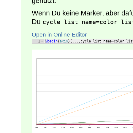
genutzt.
Wenn Du keine Marker, aber dafü
Du
cycle list name=color lis
Open in Online-Editor
1
\begin
{
axis
}
[
...,cycle list name=color lis