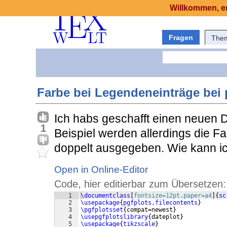
Willkommen, er
Fragen
The
Farbe bei Legendeneinträge bei 
Ich habs geschafft einen neuen D
1
Beispiel werden allerdings die 
doppelt ausgegeben. Wie kann i
Open in Online-Editor
Code, hier editierbar zum Übersetzen:
1
\documentclass
[
fontsize=12pt,paper=a4
]
{
sc
2
\usepackage
{
pgfplots,filecontents
}
3
\pgfplotsset
{
compat=newest
}
4
\usepgfplotslibrary
{
dateplot
}
5
\usepackage
{
tikzscale
}