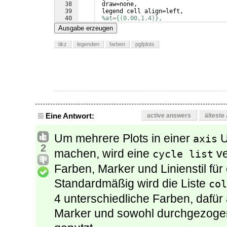
38
  draw=none,
39
  legend cell align=left,
40
%at={(0.00,1.4)},
41
  at=
{(
1.15,1.05
)}
,
Ausgabe erzeugen
tikz
legenden
farben
pgfplots
Eine Antwort:
active answers
älteste
Um mehrere Plots in einer
U
axis
2
machen, wird eine
ve
cycle list
Farben, Marker und Linienstil für
Standardmäßig wird die Liste
col
4 unterschiedliche Farben, dafü
Marker und sowohl durchgezogene