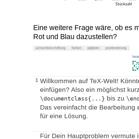
Eine weitere Frage wäre, ob es m
Rot und Blau dazustellen?
achsenbeschriftung
farben
pgfplots
positionierung
bear
Willkommen auf TeX-Welt! Könnte
1
einfügen? Also ein möglichst ku
bis zu
\documentclass{...}
\en
Das vereinfacht die Bearbeitung e
für eine Lösung.
Für Dein Hauptproblem vermute i