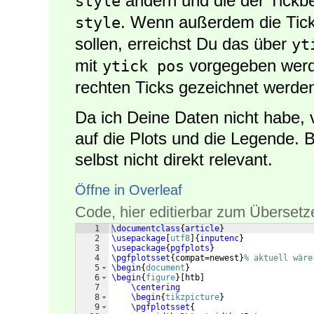
ändern und die der Tickb
style
. Wenn außerdem die Tick
style
sollen, erreichst Du das über
yt
mit
vorgegeben werde
ytick pos
rechten Ticks gezeichnet werde
Da ich Deine Daten nicht habe, v
auf die Plots und die Legende. B
selbst nicht direkt relevant.
Öffne in Overleaf
Code, hier editierbar zum Übersetz
1
\documentclass
{
article
}
2
\usepackage
[
utf8
]
{
inputenc
}
3
\usepackage
{
pgfplots
}
4
\pgfplotsset
{
compat=newest
}
% aktuell wäre
5
\begin
{
document
}
6
\begin
{
figure
}
[
htb
]
7
\centering
8
\begin
{
tikzpicture
}
9
\pgfplotsset
{