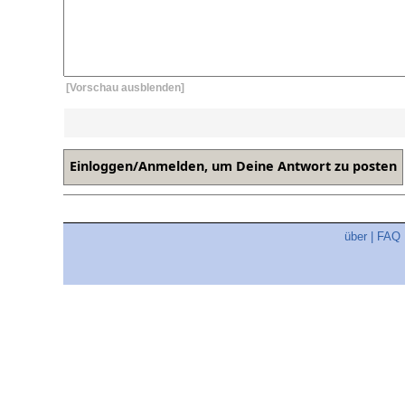
[Vorschau ausblenden]
über
|
FAQ