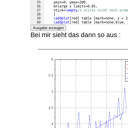
35
    ymin=0, ymax=200,
36
    enlarge x limits=0.05,
37
    xtick=
\empty
,
% xticks nicht noch einm
38
]
39
\addplot
[
red
]
 table 
[
mark=none, x = Z
40
\addplot
[
red
]
 table 
[
mark=none,blue, 
41
Ausgabe erzeugen
Bei mir sieht das dann so aus :