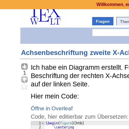
Willkommen, er
Fragen
The
Achsenbeschriftung zweite X-A
Ich habe ein Diagramm erstellt. Fu
1
Beschriftung der rechten X-Achse.
auf der linken Seite.
Hier mein Code:
Öffne in Overleaf
Code, hier editierbar zum Übersetzen:
1
\begin
{
figure
}
[
htb
]
2
\centering