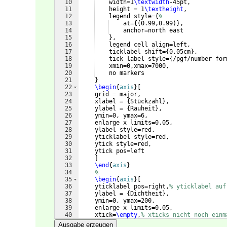
10
    width=1
\textwidth
-45pt,
11
    height = 1
\textheight
,
12
    legend style=
{
%
13
    at=
{(
0.99,0.99
)}
,
14
    anchor=north east
15
}
,
16
    legend cell align=left,
17
    ticklabel shift=
{
0.05cm
}
,
18
    tick label style=
{
/pgf/number for
19
    xmin=0,xmax=7000,
20
    no markers
21
}
22
\begin
{
axis
}
[
23
    grid = major,
24
    xlabel = 
{
Stückzahl
}
,
25
    ylabel = 
{
Rauheit
}
,
26
    ymin=0, ymax=6,
27
    enlarge x limits=0.05,
28
    ylabel style=red,
29
    yticklabel style=red,
30
    ytick style=red,
31
    ytick pos=left
32
]
33
\end
{
axis
}
34
%
35
\begin
{
axis
}
[
36
    yticklabel pos=right,
% yticklabel auf
37
    ylabel = 
{
Dichtheit
}
,
38
    ymin=0, ymax=200,
39
    enlarge x limits=0.05,
40
    xtick=
\empty
,
% xticks nicht noch einm
41
    yticklabel style=blue,
Ausgabe erzeugen