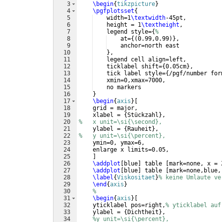
3
\begin
{
tikzpicture
}
4
\pgfplotsset
{
5
    width=1
\textwidth
-45pt,
6
    height = 1
\textheight
,
7
    legend style=
{
%
8
    at=
{(
0.99,0.99
)}
,
9
    anchor=north east
10
}
,
11
    legend cell align=left,
12
    ticklabel shift=
{
0.05cm
}
,
13
    tick label style=
{
/pgf/number for
14
    xmin=0,xmax=7000,
15
    no markers
16
}
17
\begin
{
axis
}
[
18
    grid = major,
19
    xlabel = 
{
Stückzahl
}
,
20
%   x unit=\si{\second},
21
    ylabel = 
{
Rauheit
}
,
22
%   y unit=\si{\percent},
23
    ymin=0, ymax=6,
24
    enlarge x limits=0.05,
25
]
26
\addplot
[
blue
]
 table 
[
mark=none, x = 
27
\addplot
[
blue
]
 table 
[
mark=none,blue,
28
\label
{
Viskositaet
}
% keine Umlaute ve
29
\end
{
axis
}
30
%
31
\begin
{
axis
}
[
32
    yticklabel pos=right,
% yticklabel auf
33
    ylabel = 
{
Dichtheit
}
,
34
%y unit=\si{\percent},