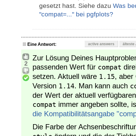
gesetzt hast. Siehe dazu
Was bed
"compat=..." bei pgfplots?
Eine Antwort:
active answers
älteste
Zur Lösung Deines Hauptproble
2
passenden Wert für
dire
compat
setzen. Aktuell wäre
, aber
1.15
Version
. Man kann auch
1.14
c
der Wert der aktuell verfügbar
immer angeben sollte, i
compat
die Kompatibilitätsangabe "compa
Die Farbe der Achsenbeschriftu