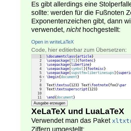
Es gibt allerdings eine Stolperfa
sollte: werden für die Fußnoten Z
Exponentenzeichen gibt, dann w
verwendet,
nicht
hochgestellt:
Open in writeLaTeX
Code, hier editierbar zum Übersetzen:
1
\documentclass
{
article
}
2
\usepackage
[
T1
]
{
fontenc
}
3
\usepackage
{
libertine
}
4
\usepackage
[
symbol
]
{
footmisc
}
5
\usepackage
[
supstfm=libertinesups
]
{
superi
6
\begin
{
document
}
7
8
Text
\textsu
{
123
}
 Text
\footnote
{
foo
}
\par
9
Text
\textsuperscript
{
123
}
10
11
\end
{
document
}
Ausgabe erzeugen
XeLaTeX und LuaLaTeX
Verwendet man das Paket
xltxt
Ziffern umgestellt: