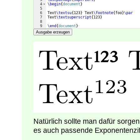
4
\begin
{
document
}
5
6
Text
\textsu
{
123
}
 Text
\footnote
{
foo
}
\par
7
Text
\textsuperscript
{
123
}
8
9
\end
{
document
}
Ausgabe erzeugen
Natürlich sollte man dafür sorgen,
es auch passende Exponentenziff