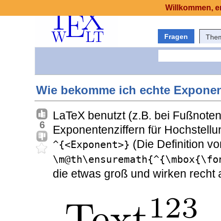
Willkommen, er
Fragen
The
Wie bekomme ich echte Exponent
LaTeX benutzt (z.B. bei Fußnote
6
Exponentenziffern für Hochstel
(Die Definition v
^{<Exponent>}
\m@th\ensuremath{^{\mbox{\fo
die etwas groß und wirken recht a