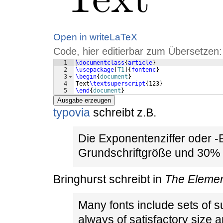
Open in writeLaTeX
Code, hier editierbar zum Übersetzen:
1
\documentclass
{
article
}
2
\usepackage
[
T1
]
{
fontenc
}
3
\begin
{
document
}
4
Text
\textsuperscript
{
123
}
5
\end
{
document
}
Ausgabe erzeugen
typovia
schreibt z.B.
Die Exponentenziffer oder 
Grundschriftgröße und 30% 
Bringhurst schreibt in
The Elemen
Many fonts include sets of s
always of satisfactory size 