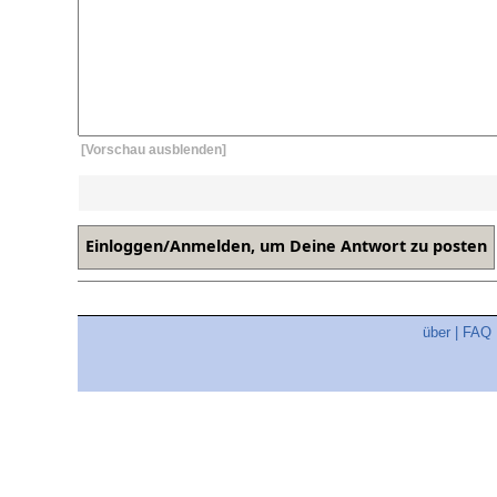
[Vorschau ausblenden]
über
|
FAQ