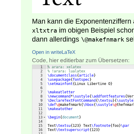
Man kann die Exponentenziffern
im obigen Beispiel sch
xltxtra
dann allerdings
sel
\@makefnmark
Open in writeLaTeX
Code, hier editierbar zum Übersetzen:
1
% arara: xelatex
2
% !arara: lualatex
3
\documentclass
{
article
}
4
\usepackage
{
fontspec
}
5
\setmainfont
{
Linux Libertine O
}
6
7
\makeatletter
8
\newcommand
*
\sustyle
{
\addfontfeatures
{
Ver
9
\DeclareTextFontCommand
{
\textsu
}
{
\sustyle
10
\def
\@
makefnmark
{
\hbox
{
\sustyle
\@
thefnmar
11
\makeatother
12
13
\begin
{
document
}
14
15
Text
\textsu
{
123
}
 Text
\footnote
{
foo
}
\par
16
Text
\textsuperscript
{
123
}