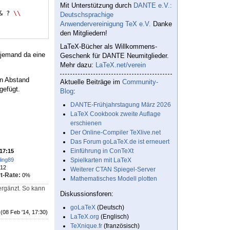
Mit Unterstützung durch
DANTE e.V.:
& ? 
\\
Deutschsprachige
Anwendervereinigung TeX e.V.
Danke
den Mitgliedern!
LaTeX-Bücher als Willkommens-
t jemand da eine
Geschenk für DANTE Neumitglieder.
Mehr dazu:
LaTeX.net/verein
en Abstand
Aktuelle Beiträge im
Community-
gefügt.
Blog
:
DANTE-Frühjahrstagung März 2026
LaTeX Cookbook zweite Auflage
erschienen
Der Online-Compiler TeXlive.net
Das Forum goLaTeX.de ist erneuert
Einführung in ConTeXt
 17:15
ing89
Spielkarten mit LaTeX
12
Weiterer CTAN Spiegel-Server
t-Rate:
0%
Mathematisches Modell plotten
ergänzt. So kann
Diskussionsforen:
goLaTeX
(Deutsch)
(08 Feb '14, 17:30)
LaTeX.org
(Englisch)
TeXnique.fr
(französisch)