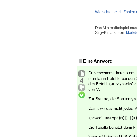
Wie schreibe ich Zahlen m
Das Minimalbeispiel muss
Strg+K markieren.
Markd
Eine Antwort:
Du verwendest bereits das
man kann Befehle bei den Sp
4
den Befehl
\arraybacksla
von
.
\\
Zur Syntax, die Spaltenty
Damit wir das nicht jedes M
\newcolumntype{M}[1]{>
Die Tabelle benutzt dann
:
M