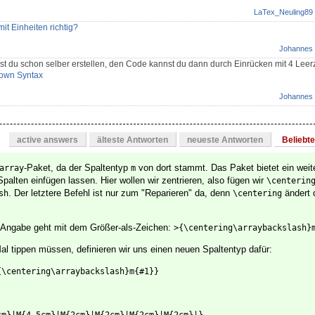
LaTex_Neuling89
it Einheiten richtig?
Johannes
t du schon selber erstellen, den Code kannst du dann durch Einrücken mit 4 Leer
own Syntax
Johannes
active answers
älteste Antworten
neueste Antworten
Beliebt
-Paket, da der Spaltentyp
von dort stammt. Das Paket bietet ein weit
array
m
alten einfügen lassen. Hier wollen wir zentrieren, also fügen wir
\centerin
. Der letztere Befehl ist nur zum "Reparieren" da, denn
ändert 
sh
\centering
p-Angabe geht mit dem Größer-als-Zeichen:
>{\centering\arraybackslash}
al tippen müssen, definieren wir uns einen neuen Spaltentyp dafür:
{\centering\arraybackslash}m{#1}}