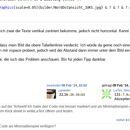
raphics
[
scale=0.05
]
{
bilder/NordOstansicht_JUKS.jpg
}
 & ? & ? & ? 
 ich zwar die Texte vertikal zentriert bekomme, jedoch nicht horizontal. Kenn
dass mein Bild die obere Tabellenlinie verdeckt. Ich würde da gerne noch ein
n mit vspace probiert, jedoch wird der Abstand dann immer unter dem Bild ein
e, die sich das Problem anschauen. Bin für jeden Tipp dankbar.
bearbeitet
08 Feb '14, 22:52
gefragt
08 Feb '14,
cgnieder
LaTex_Neul
22.1k
131
●
26
●
34
●
63
●
7
●
8
●
Akzeptier
 auf der TeXwelt! Ich habe den Code mal besser markiert und als Minimalbeispiel 
em Klick direkt in writeLaTeX öffnen und testen.
stefan ♦♦
Code als Minimalbeispiel einfügen?