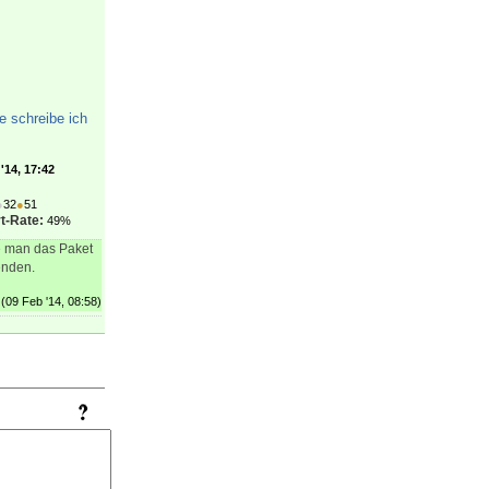
e schreibe ich
'14, 17:42
●
32
●
51
t-Rate:
49%
te man das Paket
nden.
(09 Feb '14, 08:58)