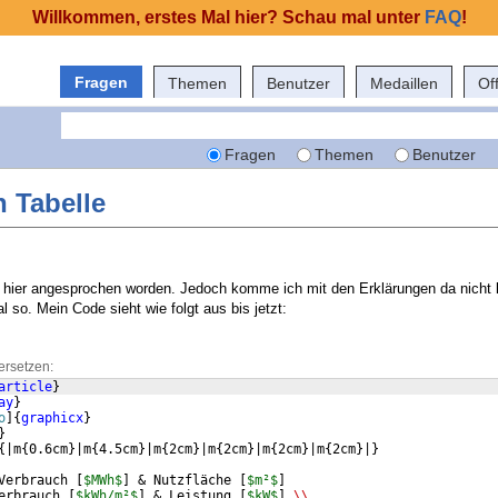
Willkommen, erstes Mal hier? Schau mal unter
FAQ
!
Fragen
Themen
Benutzer
Medaillen
Of
Fragen
Themen
Benutzer
n Tabelle
er hier angesprochen worden. Jedoch komme ich mit den Erklärungen da nicht 
 so. Mein Code sieht wie folgt aus bis jetzt:
ersetzen:
article
}
ay
}
o
]
{
graphicx
}
}
{
|m
{
0.6cm
}
|m
{
4.5cm
}
|m
{
2cm
}
|m
{
2cm
}
|m
{
2cm
}
|m
{
2cm
}
|
}
Verbrauch 
[
$MWh$
]
 & Nutzfläche 
[
$m²$
]
erbrauch 
[
$kWh/m²$
]
 & Leistung 
[
$kW$
]
\\