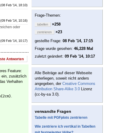
(08 Feb '14, 18:10)
Frage-Themen:
(09 Feb '14, 10:16)
×258
tabellen
zeichen oder
×23
zentrieren
gestellte Frage:
08 Feb '14, 17:15
(09 Feb '14, 10:17)
Frage wurde gesehen:
46,228 Mal
zuletzt geändert:
09 Feb '14, 10:17
este Antworten
eres Feature:
Alle Beiträge auf dieser Webseite
ein, zusätzlich
g
unterliegen, soweit nicht anders
das Verhalten
angegeben, der
Creative Commons
Attribution Share-Alike 3.0
Lizenz
(cc-by-sa 3.0).
.
m{2cm}
verwandte Fragen
Tabelle mit PGFplots zentrieren
Wie zentriere ich vertikal in Tabellen
mit festgelegter Höhe?