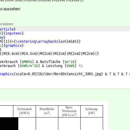
cm}|M{4.5cm}|M{2cm}|M{2cm}|M{2cm}|M{2cm}|}
so aussehen:
ersetzen:
article
}
8
]
{
inputenc
}
ay
}
M
}
[
1
]
{
>
{
\centering\arraybackslash
}
m
{
#1
}}
o
]
{
graphicx
}
}
{
|M
{
0.6cm
}
|M
{
4.5cm
}
|M
{
2cm
}
|M
{
2cm
}
|M
{
2cm
}
|M
{
2cm
}
|
}
Verbrauch 
[
$MWh$
]
 & Nutzfläche 
[
$m^2$
]
erbrauch 
[
$kWh/m^2$
]
 & Leistung 
[
$kW$
]
\\
raphics
[
scale=0.05
]
{
bilder/NordOstansicht_JUKS.jpg
}
 & ? & ? & ? 