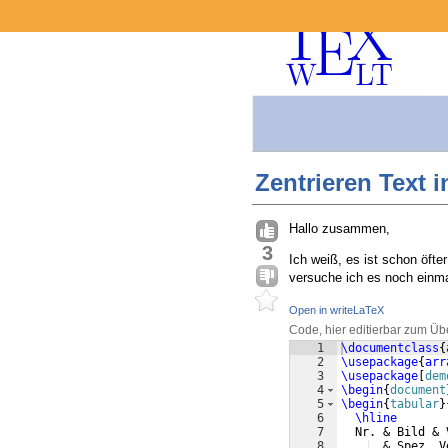
Zentrieren Text i
Hallo zusammen,
3
Ich weiß, es ist schon öft
versuche ich es noch einmal
Open in writeLaTeX
Code, hier editierbar zum Üb
1
\documentclass
{
2
\usepackage
{
arr
3
\usepackage
[
dem
4
\begin
{
document
5
\begin
{
tabular
}
6
\hline
7
  Nr. & Bild & 
8
  & Spez. V