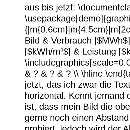
aus bis jetzt: \documentcl
\usepackage[demo]{graphic
{|m{0.6cm}|m{4.5cm}|m{2c
Bild & Verbrauch [$MWh$]
[$kWh/m²$] & Leistung [$k
\includegraphics[scale=0.
& ? & ? & ? \\ \hline \end
jetzt, das ich zwar die Tex
horizontal. Kennt jemand 
ist, dass mein Bild die ob
gerne noch einen Abstand
probiert, jedoch wird der