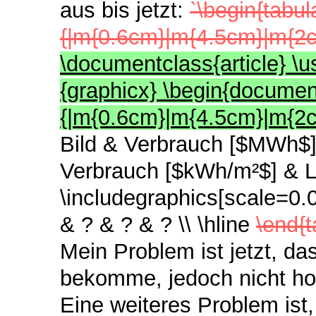
aus bis jetzt:
`\begin{tabul
{|m{0.6cm}|m{4.5cm}|m{2
\documentclass{article} 
{graphicx} \begin{document
{|m{0.6cm}|m{4.5cm}|m{2
Bild & Verbrauch [$MWh$]
Verbrauch [$kWh/m²$] & L
\includegraphics[scale=0.
& ? & ? & ? \\
\hline
\end{t
Mein Problem ist jetzt, das
bekomme, jedoch nicht ho
Eine weiteres Problem ist,