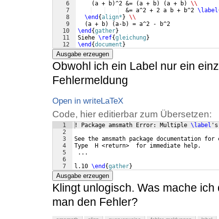
6
(
a + b
)
^2 &= 
(
a + b
)
(
a + b
)
\\
7
  &= a^2 + 2 a b + b^2 
\label
8
\end
{
align*
}
\\
9
(
a + b
)
(
a-b
)
 = a^2 - b^2
10
\end
{
gather
}
11
Siehe 
\ref
{
gleichung
}
12
\end
{
document
}
Ausgabe erzeugen
Obwohl ich ein Label nur ein einz
Fehlermeldung
Open in writeLaTeX
Code, hier editierbar zum Übersetzen:
1
! Package amsmath Error: Multiple 
\label
's
2
3
See the amsmath package documentation for 
4
Type  H <return>  for immediate help.
5
 ...
6
7
l.10 
\end
{
gather
}
Ausgabe erzeugen
Klingt unlogisch. Was mache ich 
man den Fehler?