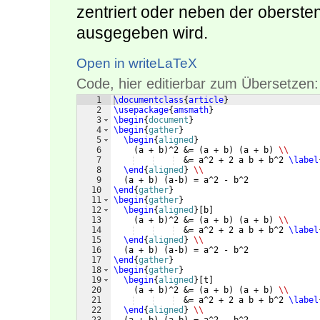
zentriert oder neben der oberste
ausgegeben wird.
Open in writeLaTeX
Code, hier editierbar zum Übersetzen:
1
\documentclass
{
article
}
2
\usepackage
{
amsmath
}
3
\begin
{
document
}
4
\begin
{
gather
}
5
\begin
{
aligned
}
6
(
a + b
)
^2 &= 
(
a + b
)
(
a + b
)
\\
7
  &= a^2 + 2 a b + b^2 
\label
8
\end
{
aligned
}
\\
9
(
a + b
)
(
a-b
)
 = a^2 - b^2
10
\end
{
gather
}
11
\begin
{
gather
}
12
\begin
{
aligned
}
[
b
]
13
(
a + b
)
^2 &= 
(
a + b
)
(
a + b
)
\\
14
  &= a^2 + 2 a b + b^2 
\label
15
\end
{
aligned
}
\\
16
(
a + b
)
(
a-b
)
 = a^2 - b^2
17
\end
{
gather
}
18
\begin
{
gather
}
19
\begin
{
aligned
}
[
t
]
20
(
a + b
)
^2 &= 
(
a + b
)
(
a + b
)
\\
21
  &= a^2 + 2 a b + b^2 
\label
22
\end
{
aligned
}
\\