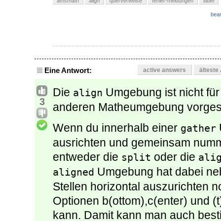
amsmath
align
querverweise
fehler-meldungen
label
bear
Eine Antwort:
active answers
älteste
Die
Umgebung ist nicht für
align
3
anderen Matheumgebung vorges
Wenn du innerhalb einer
gather
ausrichten und gemeinsam numme
entweder die
oder die
split
ali
Umgebung hat dabei neb
aligned
Stellen horizontal auszurichten n
Optionen b(ottom),c(enter) und (t
kann. Damit kann man auch bes