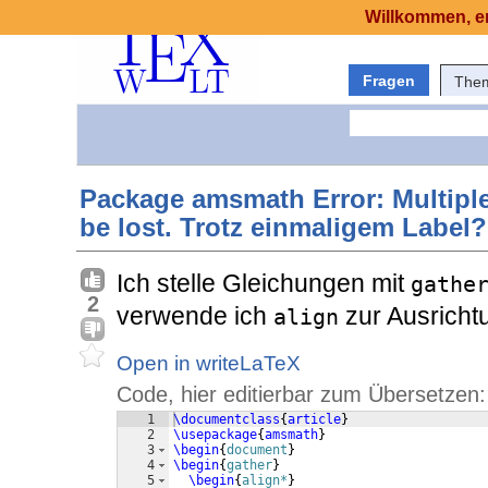
Willkommen, er
Fragen
The
Package amsmath Error: Multiple \
be lost. Trotz einmaligem Label?
Ich stelle Gleichungen mit
gathe
2
verwende ich
zur Ausrichtu
align
Open in writeLaTeX
Code, hier editierbar zum Übersetzen:
1
\documentclass
{
article
}
2
\usepackage
{
amsmath
}
3
\begin
{
document
}
4
\begin
{
gather
}
5
\begin
{
align*
}