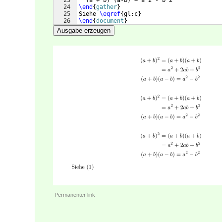
23
(
a + b
)
(
a-b
)
 = a^2 - b^2
24
\end
{
gather
}
25
Siehe 
\eqref
{
gl:c
}
26
\end
{
document
}
Ausgabe erzeugen
Permanenter link